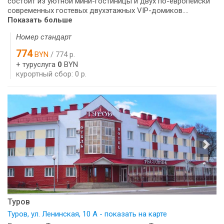
состоит из уютной мини-гостиницы и двух по-европейски
современных гостевых двухэтажных VIP-домиков....
Показать больше
Номер стандарт
774
BYN
/ 774 р.
+ туруслуга
0
BYN
курортный сбор: 0 р.
Туров
Туров, ул. Ленинская, 10 А - показать на карте