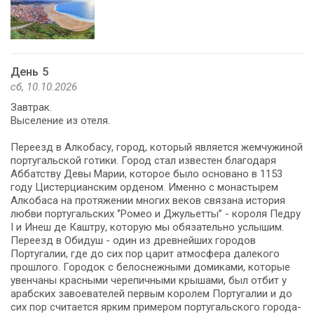
День 5
сб, 10.10.2026
Завтрак.
Выселение из отеля.
Переезд в Алкобасу, город, который является жемчужиной
португальской готики. Город стал известен благодаря
Аббатству Девы Марии, которое было основано в 1153
году Цистерцианским орденом. Именно с монастырем
Алкобаса на протяжении многих веков связана история
любви португальских ‘’Ромео и Джульетты’’ - короля Педру
I и Инеш де Каштру, которую мы обязательно услышим.
Переезд в Обидуш - один из древнейших городов
Португалии, где до сих пор царит атмосфера далекого
прошлого. Городок с белоснежными домиками, которые
увенчаны красными черепичными крышами, был отбит у
арабских завоевателей первым королем Португалии и до
сих пор считается ярким примером португальского города-