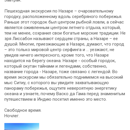
Завтрак.
Пешеходная экскурсия по Назаре – очаровательному
городку, расположенному вдоль серебряного побережья.
Раньше этот городок был центром рыбной ловли, а сейчас
является оживленным центром летнего отдыха, который,
тем не менее, сохранил свои богатые морские традиции. Не
зря Лиссабон называют сердцем страны, а Назаре – ее
душой. Многие, приезжающие в Назаре, думают, что город
– это только мировой центр серфинга и … уезжают, не
увидев ничего интересного, кроме того, что Назаре
находится на берегу океана. Назаре - особый городок,
который окутан тайнами и легендами, собственно,
название города - Назаре, тоже связано с легендой. Во
время экскурсии мы обязательно поднимемся на высокий
мыс Ситиу, с которого вы увидите захватывающую
панораму побережья, ощутите невероятную энергетику
океана и узнаете, почему Васко да Гама перед знаменитым
путешествием в Индию посетил именно это место.
Свободное время.
Ночлег.