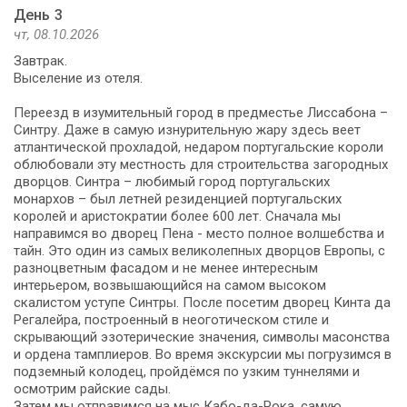
День 3
чт, 08.10.2026
Завтрак.
Выселение из отеля.
Переезд в изумительный город в предместье Лиссабона –
Синтру. Даже в самую изнурительную жару здесь веет
атлантической прохладой, недаром португальские короли
облюбовали эту местность для строительства загородных
дворцов. Синтра – любимый город португальских
монархов – был летней резиденцией португальских
королей и аристократии более 600 лет. Сначала мы
направимся во дворец Пена - место полное волшебства и
тайн. Это один из самых великолепных дворцов Европы, с
разноцветным фасадом и не менее интересным
интерьером, возвышающийся на самом высоком
скалистом уступе Синтры. После посетим дворец Кинта да
Регалейра, построенный в неоготическом стиле и
скрывающий эзотерические значения, символы масонства
и ордена тамплиеров. Во время экскурсии мы погрузимся в
подземный колодец, пройдёмся по узким туннелями и
осмотрим райские сады.
Затем мы отправимся на мыс Кабо-да-Рока, самую