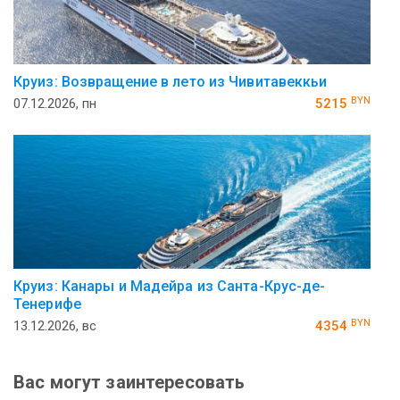
Круиз: Возвращение в лето из Чивитавеккьи
BYN
07.12.2026, пн
5215
Круиз: Канары и Мадейра из Санта-Крус-де-
Тенерифе
BYN
13.12.2026, вс
4354
Вас могут заинтересовать