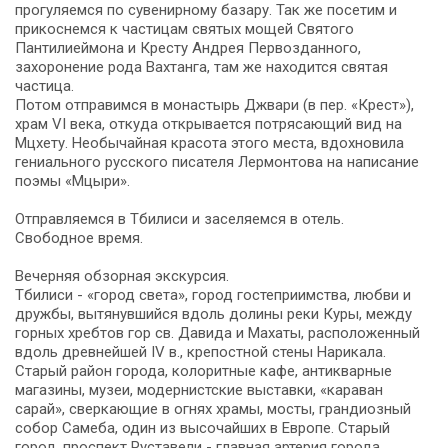
прогуляемся по сувенирному базару. Так же посетим и
прикоснемся к частицам святых мощей Святого
Пантилиеймона и Кресту Андрея Первозданного,
захоронение рода Вахтанга, там же находится святая
частица.
Потом отправимся в монастырь Джвари (в пер. «Крест»),
храм VI века, откуда открывается потрясающий вид на
Мцхету. Необычайная красота этого места, вдохновила
гениального русского писателя Лермонтова на написание
поэмы «Мцыри».
Отправляемся в Тбилиси и заселяемся в отель.
Свободное время.
Вечерняя обзорная экскурсия.
Тбилиси - «город света», город гостеприимства, любви и
дружбы, вытянувшийся вдоль долины реки Куры, между
горных хребтов гор св. Давида и Махаты, расположенный
вдоль древнейшей IV в., крепостной стены Нарикала.
Старый район города, колоритные кафе, антикварные
магазины, музеи, модернистские выставки, «караван
сарай», сверкающие в огнях храмы, мосты, грандиозный
собор Самеба, один из высочайших в Европе. Старый
город, проспект Руставели - главная артерия города,