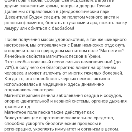
фоне горы Казбек, соборы Светисцховели, Баграта и
другие знаменитые храмы, театры и дворцы Грузии.
Далее мы отправляемся в Дендрологический парк
Шеквитили! Будем следить за полетом черного аиста и
розовых фламинго, болтать с туканами и ара, пожать лапку
лемуру или обняться с баобабом!
После получения массы удовольствия, а так же шикарного
настроения, мы отправляемся с Вами немножко отдохнуть
и подлечиться на природном магнитном поле “Магнетити”!
Лечебные свойства магнитных песков в Уреки.
Этот необыкновенный песок сильно намагниченный (до
70%), в силу чего он благоприятно влияет на организм
человека и может излечить от многих тяжелых болезней.
Когда-то, эта способность черных песков, активно
использовалась в медицине и здесь динамично
открывались санатории.
Магнитотерапией лечили заболевания сердца и сосудов,
опорно-двигательной и нервной системы, органов дыхания,
травмы и т.д.
Магнитное поле песка также действует как
болеутоляющее и противовоспалительное средство,
способно ускорять биологические процессы и
регенерацию, укреплять иммунитет и организм в целом.