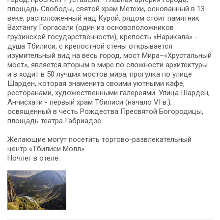
площадь Свободы, святой храм Метехи, основанный в 13
веке, расположенный над Курой, рядом стоит памятник
Вахтангу Горгасали (один из основоположников
грузинской государственности), крепость «Нарикала» -
душа Тбилиси, с крепостной стены открывается
изумительный вид на весь город, мост Мира–«Хрустальный
мост», является вторым в мире по сложности архитектуры
и в ходит в 50 лучших мостов мира, прогулка по улице
Шарден, которая знаменита своими уютными кафе,
ресторанами, художественными галереями. Улица Шарден,
Анчисхати - первый храм Тбилиси (начало VI в.),
освященный в честь Рождества Пресвятой Богородицы,
площадь театра Габриадзе.
Желающие могут посетить торгово-развлекательный
центр «Тбилиси Молл».
Ночлег в отеле.