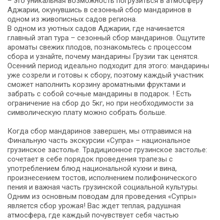
– это уникальная возможность погрузиться в атмосферу
Аджарии, окунувшись в сезонный сбор мандаринов в
одном из живописных садов региона.
В одном из уютных садов Аджарии, где начинается
главный этап тура – сезонный сбор мандаринов. Ощутите
ароматы свежих плодов, познакомьтесь с процессом
сбора и узнайте, почему мандарины Грузии так ценятся.
Осенний период идеально подходит для этого: мандарины
уже созрели и готовы к сбору, поэтому каждый участник
сможет наполнить корзину ароматными фруктами и
забрать с собой сочные мандарины в подарок. ! Есть
ограничение на сбор до 5кг, но при необходимости за
символическую плату можно собрать больше.
Когда сбор мандаринов завершен, мы отправимся на
Финальную часть экскурсии «Супра» – национальное
грузинское застолье. Традиционное грузинское застолье:
сочетает в себе порядок проведения трапезы с
употреблением блюд национальной кухни и вина,
произнесением тостов, исполнением полифонического
пения и важная часть грузинской социальной культуры.
Одним из основным поводам для проведения «Супры»
является сбор урожая! Вас ждет теплая, радушная
атмосфера, где каждый почувствует себя частью