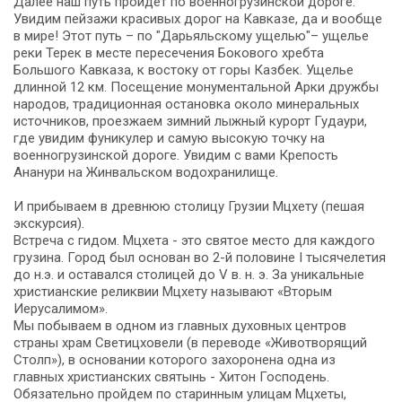
Далее наш путь пройдет по военногрузинской дороге.
Увидим пейзажи красивых дорог на Кавказе, да и вообще
в мире! Этот путь – по "Дарьяльскому ущелью"– ущелье
реки Терек в месте пересечения Бокового хребта
Большого Кавказа, к востоку от горы Казбек. Ущелье
длинной 12 км. Посещение монументальной Арки дружбы
народов, традиционная остановка около минеральных
источников, проезжаем зимний лыжный курорт Гудаури,
где увидим фуникулер и самую высокую точку на
военногрузинской дороге. Увидим с вами Крепость
Ананури на Жинвальском водохранилище.
И прибываем в древнюю столицу Грузии Мцхету (пешая
экскурсия).
Встреча с гидом. Мцхета - это святое место для каждого
грузина. Город был основан во 2-й половине I тысячелетия
до н.э. и оставался столицей до V в. н. э. За уникальные
христианские реликвии Мцхету называют «Вторым
Иерусалимом».
Мы побываем в одном из главных духовных центров
страны храм Светицховели (в переводе «Животворящий
Столп»), в основании которого захоронена одна из
главных христианских святынь - Хитон Господень.
Обязательно пройдем по старинным улицам Мцхеты,