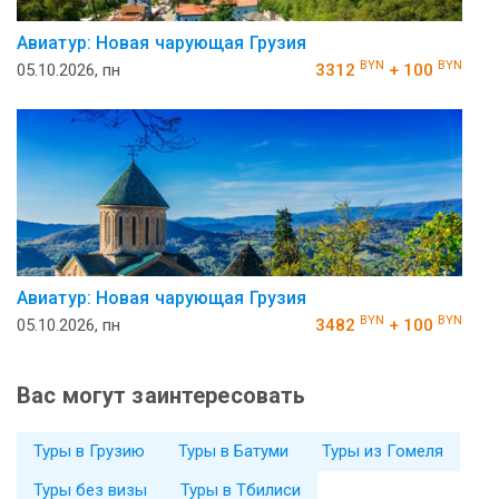
Авиатур: Новая чарующая Грузия
BYN
BYN
05.10.2026, пн
3312
+ 100
Авиатур: Новая чарующая Грузия
BYN
BYN
05.10.2026, пн
3482
+ 100
Вас могут заинтересовать
Туры в Грузию
Туры в Батуми
Туры из Гомеля
Туры без визы
Туры в Тбилиси