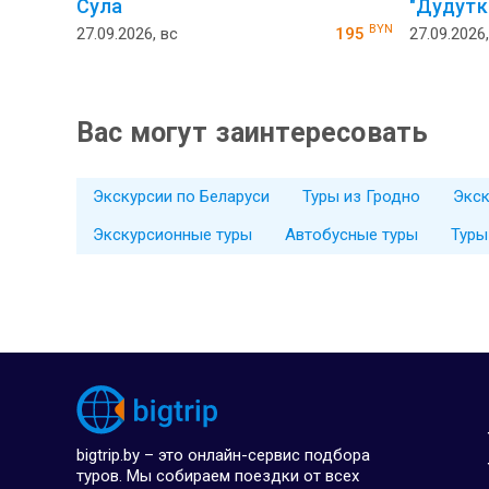
Сула
"Ду­дутк
BYN
27.09.2026, вс
195
27.09.2026,
Вас могут заинтересовать
Экскурсии по Беларуси
Туры из Гродно
Экск
Экскурсионные туры
Автобусные туры
Туры
bigtrip.by – это онлайн-сервис подбора
туров. Мы собираем поездки от всех