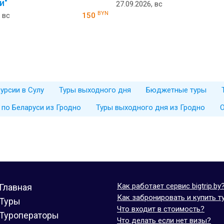
и"
27.09.2026, вс
BYN
 вс
150
урсии в Сулу
Туры выходного дня
Бюджетные туры
 по Беларуси из Гродно
Туры выходного дня из Гродно
О
Как работает сервис bigtrip.by
Главная
Как забронировать и купить т
Туры
Что входит в стоимость?
Туроператоры
Что делать если нет визы?