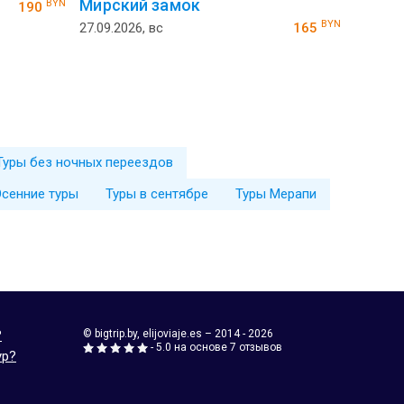
Мирский замок
BYN
190
BYN
27.09.2026, вс
165
Туры без ночных переездов
сенние туры
Туры в сентябре
Туры Мерапи
?
© bigtrip.by,
elijoviaje.es
– 2014 - 2026
- 5.0 на основе 7 отзывов
ур?