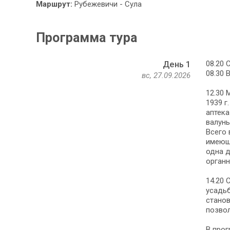
Маршрут:
Рубежевичи - Сула
Программа тура
08.20 
День 1
08.30 
вс, 27.09.2026
12.30 
1939 г
аптека
валуны
Всего 
имеюще
одна д
органн
14.20 
усадьб
стано
позво
В прог