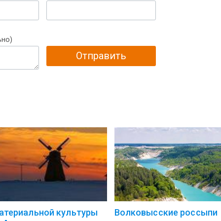
ьно)
Отправить
­те­ри­аль­ной куль­ту­ры
Волковысские россыпи