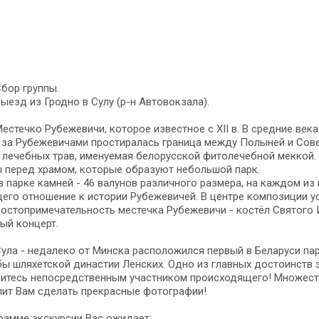
Сбор группы.
Выезд из Гродно в Сулу (р-н Автовокзала).
Местечко Рубежевичи, которое известное с XII в. В средние век
. за Рубежевичами простиралась граница между Полыней и Сов
 лечебных трав, именуемая белорусской фитолечебной меккой.
 перед храмом, которые образуют небольшой парк.
в парке камней - 46 валунов различного размера, на каждом из
го отношение к истории Рубежевичей. В центре композиции ус
остопримечательность местечка Рубежевичи - костёл Святого 
ый концерт.
Сула - недалеко от Минска расположился первый в Беларуси па
ы шляхетской династии Ленских. Одно из главных достоинств э
витесь непосредственным участником происходящего! Множест
лит Вам сделать прекрасные фотографии!
рамме экскурсии Вас ожидает: