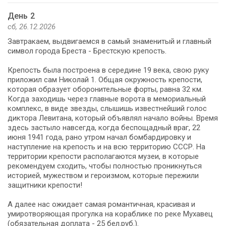
День 2
сб, 26.12.2026
Завтракаем, выдвигаемся в самый знаменитый и главный
символ города Бреста - Брестскую крепость.
Крепость была построена в середине 19 века, свою руку
приложил сам Николай 1. Общая окружность крепости,
которая образует оборонительные форты, равна 32 км.
Когда заходишь через главные ворота в мемориальный
комплекс, в виде звезды, слышишь известнейший голос
диктора Левитана, который объявлял начало войны. Время
здесь застыло навсегда, когда беспощадный враг, 22
июня 1941 года, рано утром начал бомбардировку и
наступление на крепость и на всю территорию СССР. На
территории крепости располагаются музеи, в которые
рекомендуем сходить, чтобы полностью проникнуться
историей, мужеством и героизмом, которые пережили
защитники крепости!
А далее нас ожидает самая романтичная, красивая и
умиротворяющая прогулка на кораблике по реке Мухавец
(обязательная доплата - 25 бел.руб.).