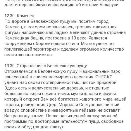
даёт интереснейшую информацию об истории Беларуси.
12:30. Каменец.
По дороге в Беловежскую пущу мы посетим город
Каменец, в котором возвысилась, грозная «шахматная
фигура» напоминающая ладью. Величают данное строение
Каменецкая башня, построена в 13 веке. Является
сооружением оборонительного типа. Мы погуляем по
прилегающей территории и сделаем огромное количество
великолепных снимков.
13:30. Отправление в Беловежскую пущу
Отправляемся в Беловежскую пущу. Национальный парк
занесенный в список всемирного наследия ЮНЕСКО
удивит Вас своей гостеприимностью, чистой природой.
Здесь есть и величественные деревья, и открытые
большие вольеры с животными, музей флоры и фауны,
который откроет Вам всё богатство животного мира нашей
страны, резиденция Деда Мороза и Снегурочки, чистый
воздух, спокойствие и невероятные пейзажи не оставят
Вас равнодушными. После насыщенной экскурсионной
программы по достопримечательностям пущи, свободное
время и обед (за доп. плату).