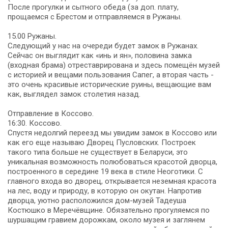
После прогулки и сытного обеда (за доп. плату,
прощаемся с Брестом и отправляемся в Ружаны.
15.00 Ружаны.
Следующий у нас на очереди будет замок в Ружанах.
Сейчас он выглядит как «инь и ян», половина замка
(входная брама) отреставрирована и здесь помещён музей
с историей и вещами пользования Сапег, а вторая часть -
это очень красивые исторические руины, вещающие вам
как, выглядел замок столетия назад.
Отправление в Коссово.
16:30. Коссово.
Спустя недолгий переезд мы увидим замок в Коссово или
как его еще называю Дворец Пусловских. Построек
такого типа больше не существует в Беларуси, это
уникальная возможность полюбоваться красотой дворца,
построенного в середине 19 века в стиле Неоготики. С
главного входа во дворец, открывается неземная красота
на лес, воду и природу, в которую он окутан. Напротив
дворца, уютно расположился дом-музей Тадеуша
Костюшко в Меречёвщине. Обязательно прогуляемся по
шуршащим гравием дорожкам, около музея и заглянем