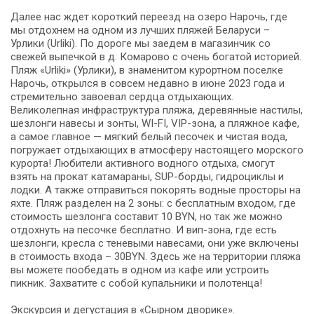
Далее нас ждет короткий переезд на озеро Нарочь, где
мы отдохнем на одном из лучших пляжей Беларуси –
Урлики (Urliki). По дороге мы заедем в магазинчик со
свежей выпечкой в д. Комарово с очень богатой историей.
Пляж «Urliki» (Урлики), в знаменитом курортном поселке
Нарочь, открылся в совсем недавно в июне 2023 года и
стремительно завоевал сердца отдыхающих.
Великолепная инфраструктура пляжа, деревянные настилы,
шезлонги навесы и зонты, WI-FI, VIP-зона, а пляжное кафе,
а самое главное — мягкий белый песочек и чистая вода,
погружает отдыхающих в атмосферу настоящего морского
курорта! Любители активного водного отдыха, смогут
взять на прокат катамараны, SUP-борды, гидроциклы и
лодки. А также отправиться покорять водные просторы на
яхте. Пляж разделен на 2 зоны: с бесплатным входом, где
стоимость шезлонга составит 10 BYN, но так же можно
отдохнуть на песочке бесплатно. И вип-зона, где есть
шезлонги, кресла с теневыми навесами, они уже включены
в стоимость входа – 30BYN. Здесь же на территории пляжа
вы можете пообедать в одном из кафе или устроить
пикник. Захватите с собой купальники и полотенца!
Экскурсия и дегустация в «Сырном дворике».