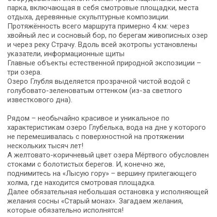
парка, включающая в себя смотровые площадки, места
отдыха, деревянные скульптурные композиции.
Протяжённость всего маршрута примерно 4 км: через
хвойный лес и сосновый бор, по берегам живописных озер
и через реку Страчу. Вдоль всей экотропы установлены
указатели, информационные щиты
Главные объекты естественной природной экспозиции –
три озера.
Озеро Глубля выделяется прозрачной чистой водой с
голубовато-зеленоватым оттенком (из-за светлого
известкового дна).
Рядом – необычайно красивое и уникальное по
характеристикам озеро Глубелька, вода на дне у которого
не перемешивалась с поверхностной на протяжении
нескольких тысяч лет!
А желтовато-коричневый цвет озера Мёртвого обусловлен
стоками с болотистых берегов. И, конечно же,
поднимитесь на «Лысую гору» – вершину прилегающего
холма, где находится смотровая площадка.
Далее обязательная небольшая остановка у исполняющей
желания сосны «Старый монах». Загадаем желания,
которые обязательно исполнятся!