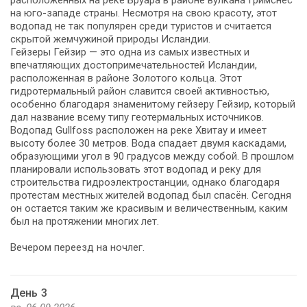
расположенных на реке Бруара в районе вулкана Гримснес
на юго-западе страны. Несмотря на свою красоту, этот
водопад не так популярен среди туристов и считается
скрытой жемчужиной природы Исландии.
Гейзеры Гейзир — это одна из самых известных и
впечатляющих достопримечательностей Исландии,
расположенная в районе Золотого кольца. Этот
гидротермальный район славится своей активностью,
особенно благодаря знаменитому гейзеру Гейзир, который
дал название всему типу геотермальных источников.
Водопад Gullfoss расположен на реке Хвитау и имеет
высоту более 30 метров. Вода спадает двумя каскадами,
образующими угол в 90 градусов между собой. В прошлом
планировали использовать этот водопад и реку для
строительства гидроэлектростанции, однако благодаря
протестам местных жителей водопад был спасён. Сегодня
он остается таким же красивым и величественным, каким
был на протяжении многих лет.
Вечером переезд на ночлег.
День 3