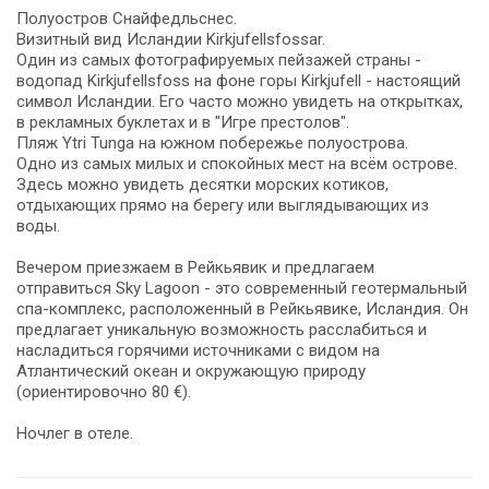
Полуостров Снайфедльснес.
Визитный вид Исландии Kirkjufellsfossar.
Один из самых фотографируемых пейзажей страны -
водопад Kirkjufellsfoss на фоне горы Kirkjufell - настоящий
символ Исландии. Его часто можно увидеть на открытках,
в рекламных буклетах и в "Игре престолов".
Пляж Ytri Tunga на южном побережье полуострова.
Одно из самых милых и спокойных мест на всём острове.
Здесь можно увидеть десятки морских котиков,
отдыхающих прямо на берегу или выглядывающих из
воды.
Вечером приезжаем в Рейкьявик и предлагаем
отправиться Sky Lagoon - это современный геотермальный
спа-комплекс, расположенный в Рейкьявике, Исландия. Он
предлагает уникальную возможность расслабиться и
насладиться горячими источниками с видом на
Атлантический океан и окружающую природу
(ориентировочно 80 €).
Ночлег в отеле.