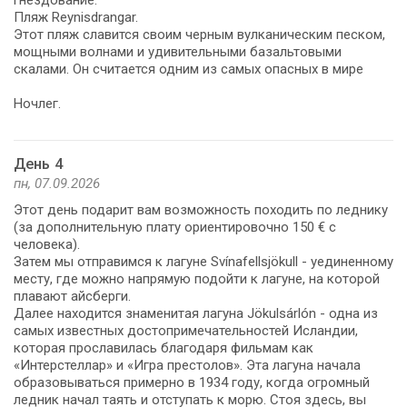
гнездование.
Пляж Reynisdrangar.
Этот пляж славится своим черным вулканическим песком,
мощными волнами и удивительными базальтовыми
скалами. Он считается одним из самых опасных в мире
Ночлег.
День 4
пн, 07.09.2026
Этот день подарит вам возможность походить по леднику
(за дополнительную плату ориентировочно 150 € с
человека).
Затем мы отправимся к лагуне Svínafellsjökull - уединенному
месту, где можно напрямую подойти к лагуне, на которой
плавают айсберги.
Далее находится знаменитая лагуна Jökulsárlón - одна из
самых известных достопримечательностей Исландии,
которая прославилась благодаря фильмам как
«Интерстеллар» и «Игра престолов». Эта лагуна начала
образовываться примерно в 1934 году, когда огромный
ледник начал таять и отступать к морю. Стоя здесь, вы