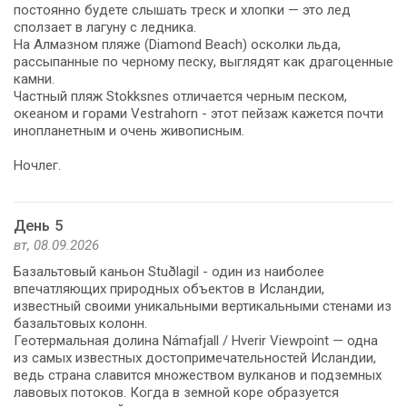
постоянно будете слышать треск и хлопки — это лед
сползает в лагуну с ледника.
На Алмазном пляже (Diamond Beach) осколки льда,
рассыпанные по черному песку, выглядят как драгоценные
камни.
Частный пляж Stokksnes отличается черным песком,
океаном и горами Vestrahorn - этот пейзаж кажется почти
инопланетным и очень живописным.
Ночлег.
День 5
вт, 08.09.2026
Базальтовый каньон Stuðlagil - один из наиболее
впечатляющих природных объектов в Исландии,
известный своими уникальными вертикальными стенами из
базальтовых колонн.
Геотермальная долина Námafjall / Hverir Viewpoint — одна
из самых известных достопримечательностей Исландии,
ведь страна славится множеством вулканов и подземных
лавовых потоков. Когда в земной коре образуется