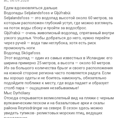
вс, 06.09.2026
Едем вдохновляться дальше.
Водопады Seljalandsfoss и Gljúfrabúi.
Seljalandsfoss — это водопад высотой около 60 метров, за
которым расположен глубокий уступ, где можно взглянуть
на поток воды сбоку и пройти за водосброс.
Gljúfrabúi — очень живописный водопад, спрятанный внутри
узкого ущелья. Чтобы добраться до него, нужно перейти
через ручей — вода там неглубока, хотя есть риск
промокнуть ноги.
Водопад Skógafoss.
Этот водопад — один из самых известных в Исландии: его
ширина примерно 25 метров, а высота — около 60 метров.
Из-за большого количества брызг и своего расположения
на южной стороне региона часто появляется радуга. Если
вы хорошо одеты и не боитесь намокнуть, обязательно
подойдите поближе к месту, где вода падает и образует
столб пара — ощущения незабываемые!
Мыс Dyrhólaey.
Отсюда открывается великолепный вид на пляжи с черным
вулканическим песком и на базальтовые арки и скалы
района Reynisdrán­gar на севере. В сезон здесь можно
увидеть тупиков- реликтовых морских птиц, ведущих