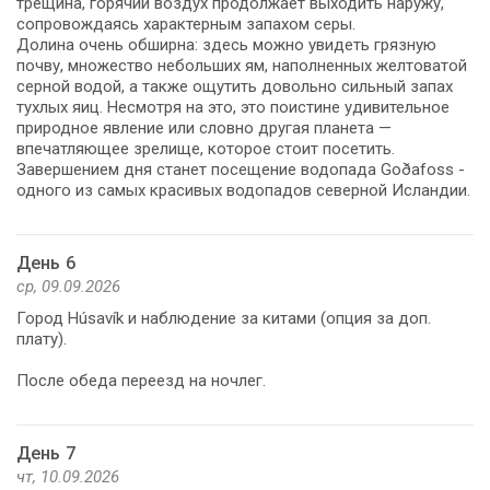
трещина, горячий воздух продолжает выходить наружу,
сопровождаясь характерным запахом серы.
Долина очень обширна: здесь можно увидеть грязную
почву, множество небольших ям, наполненных желтоватой
серной водой, а также ощутить довольно сильный запах
тухлых яиц. Несмотря на это, это поистине удивительное
природное явление или словно другая планета —
впечатляющее зрелище, которое стоит посетить.
Завершением дня станет посещение водопада Goðafoss -
одного из самых красивых водопадов северной Исландии.
День 6
ср, 09.09.2026
Город Húsavík и наблюдение за китами (опция за доп.
плату).
После обеда переезд на ночлег.
День 7
чт, 10.09.2026