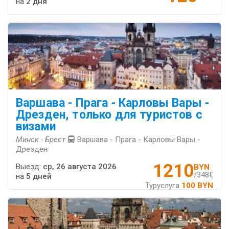
на
2 дня
Варшава - Прага - Карловы Вары -
Дрезден, только для туристов с
визами
Минск - Брест
Варшава - Прага - Карловы Вары -
Дрезден
1210
Выезд:
ср, 26 августа 2026
BYN
/348€
на
5 дней
Туруслуга
100 BYN