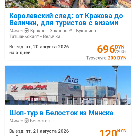
Королевский след: от Кракова до
Велички, для туристов с визами
Минск
Краков - Закопане* - Буковина-
Татшаньская* - Величка
696
Выезд:
чт, 20 августа 2026
BYN
/200€
на
5 дней
Туруслуга
200 BYN
Шоп-тур в Белосток из Минска
Минск
Белосток
120
BYN
Выезд:
пт, 21 августа 2026