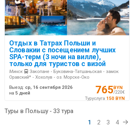
Отдых в Татрах Польши и
Словакии с посещением лучших
SPA-терм (3 ночи на вилле),
только для туристов с визой
Минск
Закопане - Буковина-Татшаньская - замок
Оравский* - Хохолув - оз. Морске-Око
765
Выезд:
ср, 16 сентября 2026
BYN
/220€
на
5 дней
Туруслуга
150 BYN
Туры в Польшу - 33 тура
1
2
3
4