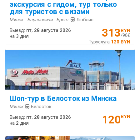
экскурсия с гидом, тур только
для туристов с визами
Минск - Барановичи - Брест
Люблин
313
Выезд:
пт, 28 августа 2026
BYN
/90€
на
3 дня
Туруслуга
120 BYN
Шоп-тур в Белосток из Минска
Минск
Белосток
120
BYN
Выезд:
пт, 28 августа 2026
на
2 дня