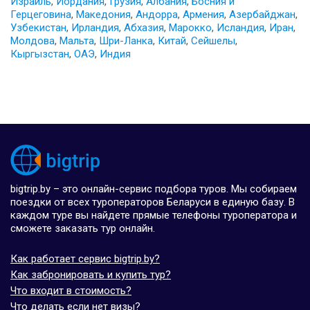
Израиль
,
Иордания
,
Грузия
,
Албания
,
Босния и
Герцеговина
,
Македония
,
Андорра
,
Армения
,
Азербайджан
,
Узбекистан
,
Ирландия
,
Абхазия
,
Марокко
,
Исландия
,
Иран
,
Молдова
,
Мальта
,
Шри-Ланка
,
Китай
,
Сейшелы
,
Кыргызстан
,
ОАЭ
,
Индия
bigtrip.by – это онлайн-сервис подбора туров. Мы собираем
поездки от всех туроператоров Беларуси в единую базу. В
каждом туре вы найдете прямые телефоны туроператора и
сможете заказать тур онлайн.
Как работает сервис bigtrip.by?
Как забронировать и купить тур?
Что входит в стоимость?
Что делать если нет визы?