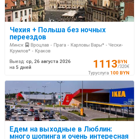
Чехия + Польша без ночных
переездов
Минск
Вроцлав - Прага - Карловы Вары* - Чески-
Крумлов* - Краков
1113
Выезд:
ср, 26 августа 2026
BYN
/320€
на
5 дней
Туруслуга
100 BYN
Едем на выходные в Люблин:
много шопинга и очень интересная