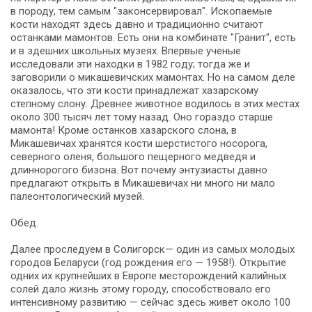
в породу, тем са­мым "законсервировал". Ископаемые
кости находят здесь давно и традиционно считают
останками мамонтов. Есть они на комбинате "Гранит", есть
и в здеш­них школь­ных му­зе­ях. Впервые ученые
исследовали эти на­ход­ки в 1982 го­ду; тогда же и
заговорили о микашевичских мамонтах. Но на са­мом де­ле
оказалось, что эти кости принадлежат хазарскому
степному слону. Древнее животное водилось в этих ме­стах
око­ло 300 ты­сяч лет то­му на­зад. Оно гораздо старше
мамонта! Кро­ме остан­ков хазарского слона, в
Микашевичах хра­нят­ся кости шерстистого носорога,
северного оленя, большого пе­щер­но­го медведя и
длиннорогого бизона. Вот по­че­му энтузиасты давно
предлагают открыть в Микашевичах ни мно­го ни ма­ло
палеонтологический му­зей.
Обед.
Да­лее про­сле­ду­ем в Солигорск— один из са­мых мо­ло­дых
го­ро­дов Бе­ла­ру­си (год рож­де­ния его — 1958!). Открытие
одних их круп­ней­ших в Ев­ро­пе месторождений калийных
солей дало жизнь этому го­ро­ду, способствовало его
интенсивному развитию — сей­час здесь жи­вет око­ло 100