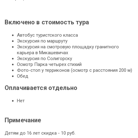
Включено в стоимость тура
Автобус туристского клас­са
Экс­кур­сия по марш­ру­ту
Экс­кур­сия на смот­ро­вую пло­щад­ку гранитного
карьера в Микашевичах
Экс­кур­сия по Солигорску
Осмотр Парка че­ты­рех стихий
Фото-стоп у терриконов (осмотр с расстояния 200 м)
Обед
Оплачивается отдельно
Нет
Примечание
Детям до 16 лет скидка - 10 руб.