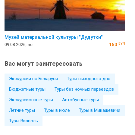
Музей ма­те­ри­аль­ной куль­ту­ры "Ду­дутки"
BYN
09.08.2026, вс
150
Вас могут заинтересовать
Экскурсии по Беларуси
Туры выходного дня
Бюджетные туры
Туры без ночных переездов
Экскурсионные туры
Автобусные туры
Летние туры
Туры в июле
Туры в Микашевичи
Туры Виаполь