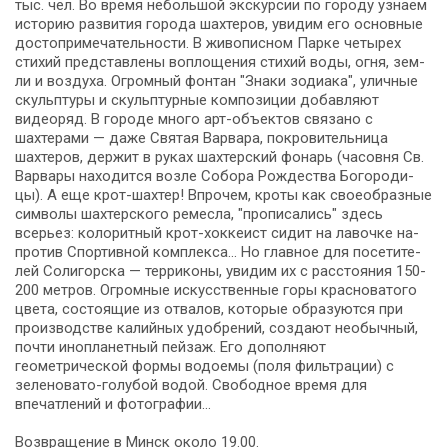
тыс. чел. Во вре­мя не­боль­шой экскурсии по го­ро­ду узна­ем
ис­то­рию раз­ви­тия го­ро­да шахтеров, увидим его ос­нов­ные
до­сто­при­ме­ча­тель­но­сти. В жи­во­пис­ном Парке четырех
стихий пред­став­ле­ны воплощения стихий во­ды, огня, зем­
ли и воздуха. Огромный фон­тан "Знаки зодиака", улич­ные
скульп­ту­ры и скульп­тур­ные ком­по­зи­ции добавляют
видеоряд. В го­ро­де мно­го арт-объектов свя­за­но с
шахтерами — да­же Святая Варвара, покровительница
шахтеров, держит в ру­ках шахтерский фонарь (ча­сов­ня Св.
Варвары на­хо­дит­ся воз­ле Cобора Рож­де­ства Бо­го­ро­ди­
цы). А еще крот-шахтер! Впрочем, кроты как свое­об­раз­ные
символы шахтерского ремесла, "прописались" здесь
всерьез: ко­ло­рит­ный крот-хоккеист сидит на лавочке на­
про­тив Спортивной ком­плек­са... Но глав­ное для по­се­ти­те­
лей Солигорска — терриконы, увидим их с расстояния 150-
200 мет­ров. Огромные искусственные го­ры красноватого
цвета, состоящие из отвалов, ко­то­рые образуются при
про­из­вод­стве калийных удобрений, со­зда­ют необычный,
по­чти инопланетный пейзаж. Его до­пол­ня­ют
геометрической фор­мы водоемы (по­ля фильтрации) с
зеленовато-голубой водой. Сво­бод­ное вре­мя для
впечатлений и фо­то­гра­фии…
Возвращение в Минск около 19.00.