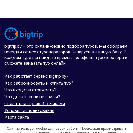
bigtrip.by – это онлайн-сервис подбора туров. Мы собираем
поездки от всех туроператоров Беларуси в единую базу. В
каждом туре вы найдете прямые телефоны туроператора и
сможете заказать тур онлайн.
Как работает сервис bigtrip.by?
Как забронировать и купить тур?
Что входит в стоимость?
Что делать если нет визы?
Связаться с разработчиками
Условия использования
Карта сайта
Сайт использует cookie для своей работы. Продолжая просматривать
© bigtrip.by,
elijoviaje.es
– 2014 - 2026