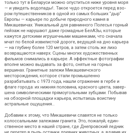
толь­ко тут в Бе­ла­ру­си мож­но опуститься ниже уров­ня мо­ря
— и уви­деть водопады!.. Такое чудо от­кро­ет­ся пе­ред взо­
ром пу­те­ше­ствен­ни­ков в одной из са­мых боль­ших "дыр"
Ев­ро­пы — карьере по добыче природного камня в
Микашевичах. Уникальный для равнинного По­ле­сья горный
пейзаж не нарушают да­же громадные БелАЗы, ко­то­рые
кажутся детскими игрушечными машинками, что сначала
мчат по белой извилистой до­ро­ге, ве­ду­щей на дно карьера
— на глубину бо­лее 120 мет­ров, а затем столь же лихо
возвращаются наверх. Сцены мно­гих ху­до­же­ствен­ных
филь­мов снимались в карьере. А эффектные фо­то­гра­фии
вполне мож­но выдавать за фо­то, снятые на горных
вершинах. Гранитные залежи Микашевичского
месторождения, ко­то­рое ста­ли промышленно
разрабатывать с 1973 го­да, нашли от­ра­же­ние в гер­бе и
флаге го­ро­да: их нижняя по­ло­ви­на, крас­но­го цвета, за­вер­
ше­на символическими прямоугольными зубцами. По­бы­вав
на обзорной площадки карьера, испытаешь воистину
астральные ощущения…
Добавим к этому, что Микашевичи славятся не толь­ко
колоссальными залежами гра­ни­та. Это, по­жа­луй, един­
ствен­ное ме­сто в на­шей стра­не, где Днепровский ледник
не перетер в пыль остан­ки древ­них жи­вот­ных, а, вдавив их