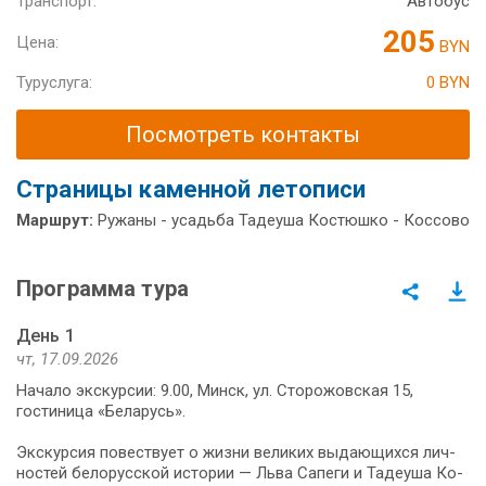
Транспорт:
Автобус
205
Цена:
BYN
Туруслуга:
0 BYN
Посмотреть контакты
Страницы каменной летописи
Маршрут:
Ружаны - усадьба Тадеуша Костюшко - Коссово
Программа тура
День 1
чт, 17.09.2026
Начало экскурсии: 9.00, Минск, ул. Сторожовская 15,
гостиница «Беларусь».
Экс­кур­сия по­вест­ву­ет о жиз­ни ве­ли­ких вы­да­ю­щих­ся лич­
но­стей бе­ло­рус­ской ис­то­рии — Льва Са­пе­ги и Та­де­уша Ко­