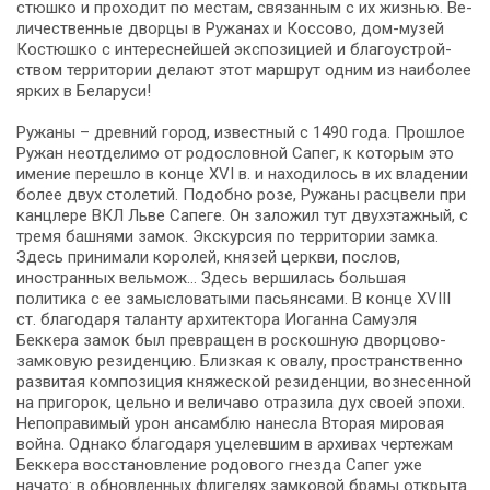
стюш­ко и про­хо­дит по ме­стам, свя­зан­ным с их жиз­нью. Ве­
ли­че­ствен­ные двор­цы в Ру­жа­нах и Кос­со­во, дом-музей
Ко­стюш­ко с ин­те­рес­ней­шей экс­по­зи­ци­ей и бла­го­устрой­
ством тер­ри­то­рии де­ла­ют этот маршрут од­ним из наи­бо­лее
яр­ких в Бе­ла­ру­си!
Ружаны – древний город, известный с 1490 года. Прошлое
Ружан неотделимо от родословной Сапег, к которым это
имение перешло в конце XVI в. и находилось в их владении
более двух столетий. Подобно розе, Ружаны расцвели при
канцлере ВКЛ Льве Сапеге. Он заложил тут двухэтажный, с
тремя башнями замок. Экскурсия по территории замка.
Здесь принимали королей, князей церкви, послов,
иностранных вельмож… Здесь вершилась большая
политика с ее замысловатыми пасьянсами. В конце XVIII
ст. благодаря таланту архитектора Иоганна Самуэля
Беккера замок был превращен в роскошную дворцово-
замковую резиденцию. Близкая к овалу, пространственно
развитая композиция княжеской резиденции, вознесенной
на пригорок, цельно и величаво отразила дух своей эпохи.
Непоправимый урон ансамблю нанесла Вторая мировая
война. Однако благодаря уцелевшим в архивах чертежам
Беккера восстановление родового гнезда Сапег уже
начато: в обновленных флигелях замковой брамы открыта