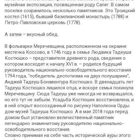
музейная экспозиция, посвященная роду Сапег. В самом
поселке сохранилось несколько памятников. Это Троицкий
костел (1615), бывший базилианский монастырь (1788) и
Петро-Павловская церковь (1778).
А затем – вкусный обед.
В фольварке Меречевщина, расположенном на окраине
местечка Коссово, в 1746 году в семье Людвика Тадеуша
Костюшко – представителя древнего рода, сведения о
котором восходят к началу ХVІ в. – родился будущий
руководитель национально-освободительного восстания
1794 года, "победитель деспотизма на двух полушариях",
Анджей Тадеуш Бонавентура Костюшко. В двенадцать лет
Тадеуш Костюшко лишился отца, и вскоре семья покинула
Меречевщину. Сюда Тадеуш уже никогда не возвращался,
но его тут не забыли. Усадьба Костюшек восстановлена, и
в ней открыт воссозданный по рисунку Наполеона Орды
дом-музей Тадеуша Костюшко. А в мае 2018 года перед
домом был установлен величественный памятник
легендарно знаменитому руководителю национально-
освободительного восстания.
Словно принимая на себя часть исторической ауры этого