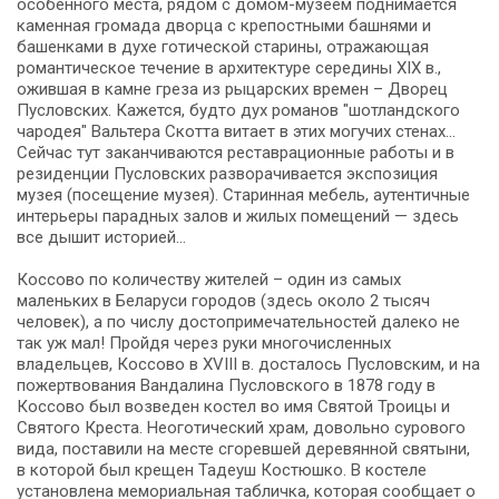
особенного места, рядом с домом-музеем поднимается
каменная громада дворца с крепостными башнями и
башенками в духе готической старины, отражающая
романтическое течение в архитектуре середины XIX в.,
ожившая в камне греза из рыцарских времен – Дворец
Пусловских. Кажется, будто дух романов "шотландского
чародея" Вальтера Скотта витает в этих могучих стенах...
Сейчас тут заканчиваются реставрационные работы и в
резиденции Пусловских разворачивается экспозиция
музея (посещение музея). Старинная ме­бель, аутентичные
ин­те­рье­ры па­рад­ных за­лов и жи­лых по­ме­ще­ний — здесь
все ды­шит ис­то­ри­ей…
Коссово по количеству жителей – один из самых
маленьких в Беларуси городов (здесь около 2 тысяч
человек), а по числу достопримечательностей далеко не
так уж мал! Пройдя через руки многочисленных
владельцев, Коссово в XVIII в. досталось Пусловским, и на
пожертвования Вандалина Пусловского в 1878 году в
Коссово был возведен костел во имя Святой Троицы и
Святого Креста. Неоготический храм, довольно сурового
вида, поставили на месте сгоревшей деревянной святыни,
в которой был крещен Тадеуш Костюшко. В костеле
установлена мемориальная табличка, которая сообщает о