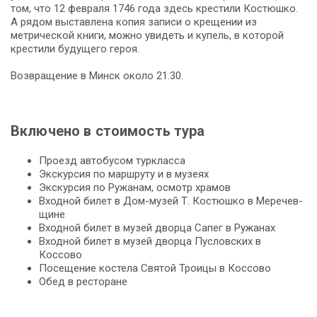
том, что 12 февраля 1746 года здесь крестили Костюшко.
А рядом выставлена копия записи о крещении из
метрической книги, можно увидеть и купель, в которой
крестили будущего героя.
Включено в стоимость тура
Проезд автобусом туркласса
Экскурсия по маршруту и в музеях
Экс­кур­сия по Ружанам, осмотр хра­мов
Входной би­лет в Дом-музей Т. Ко­стюш­ко в Ме­ре­чев­
щи­не
Входной билет в музей дворца Сапег в Ружанах
Входной билет в музей дворца Пусловских в
Коссово
По­се­ще­ние ко­сте­ла Свя­той Тро­и­цы в Кос­со­во
Обед в ресторане