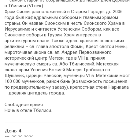
в Тбилиси (VI век).
Храм Сиони, расположенный в Старом Городе, до 2006
года был кафедральным собором и главным храмом
страны. Он назван Сионским в честь Сионского Храма в
Иерусалиме и считается Успенским Собором, как все
Сионские соборы в Грузии. Храм интересен в
архитектурном плане. Также здесь хранятся нескольких
реликвий – св. глава апостола Фомы, Крест святой Нины,
мироточивая икона св. ап. Андрея Первозванного.
исторический центр Метехи, где в VIII в. принял
мученическую смерть св. Або Тбилисский. Метехская
скала: храм Успения Божией Матери. Гробница св.
Шушаник, царицы Ранской, мученицы VI в. Метехский мост
100 000 мучеников, район бань (возможность посещения
по предварительному заказу), крепостная стена Нарикала
– древняя цитадель города.
Свободное время.
Ночь в отеле Тбилиси.
День 4