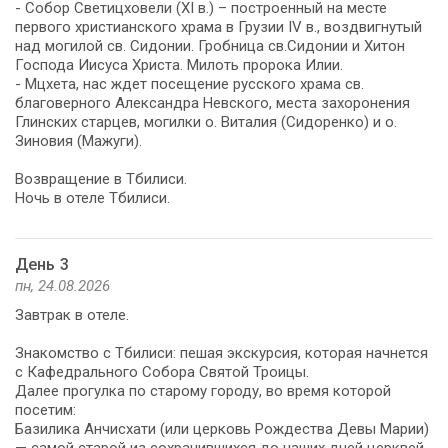
- Собор Светицховели (XI в.) – построенный на месте
первого христианского храма в Грузии IV в., воздвигнутый
над могилой св. Сидонии. Гробница св.Сидонии и Хитон
Господа Иисуса Христа. Милоть пророка Илии.
- Мцхета, нас ждет посещение русского храма св.
благоверного Александра Невского, места захоронения
Глинских старцев, могилки о. Виталия (Сидоренко) и о.
Зиновия (Мажуги).
Возвращение в Тбилиси.
Ночь в отеле Тбилиси.
День 3
пн, 24.08.2026
Завтрак в отеле.
Знакомство с Тбилиси: пешая экскурсия, которая начнется
с Кафедрального Собора Святой Троицы.
Далее прогулка по старому городу, во время которой
посетим:
Базилика Анчисхати (или церковь Рождества Девы Марии)
— самой старой из сохранившихся до наших дней церквей