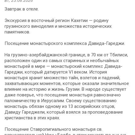
вт, 25.08.2026
Завтрак в отеле.
Экскурсия в восточный регион Кахетии — родину
грузинского виноделия и множества исторических
памятников.
Посещение монастырского комплекса Давида-Гареджи.
На грузино-азербайджанской границе, в 70 км от Тбилиси,
расположен один из самых старинных и необычайных
монастырей в мире — монастырский комплекс Давида-
Гареджи, который датируется VI веком. История
монастыря хранит множество тайн, взлетов и падений,
захватывающих моментов, которые оказали значительное
влияние на историю и жизнь Грузии. В народе существует
даже поверье, что посещение монастыря равнозначно
паломничеству в Иерусалим. Своему существованию
монастырь обязан одному из 13 ассирийских отцов,
Давиду Гареджели, который взялся за проповедование
христианства в этих краях.
Посещение Ставропигиального монастыря св.
равноапостольной Нины Бодбе, в этом монастыре и ныне