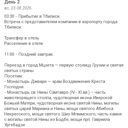
День 2
вс, 23.08.2026
03:30 - Прибытие в Тбилиси.
Встреча с представителем компании в аэропорту города
Тбилиси.
Трансфер в отель.
Расселение в отеле.
11:00 - Поздний завтрак.
Переезд в город Мцхета — первую столицу Грузии и святая
святых страны.
Посетим:
- Монастырь Джвари — храм Воздвижения Креста
Господня.
- Монастырь св. Нины Самтавро (IV- XI вв.) – часть
животворящего столпа, чудотворная икона Иверской
Божьей Матери, чудотворная икона святой Нины, могилы
святых царей Мириана и Наны, мощи святого Абибоса
Некресского, мощи святого Шио Мгвимского, часть камня
с могилы святой Нины из Бодбе, мощи прп. Гавриила
Ургебадзе.