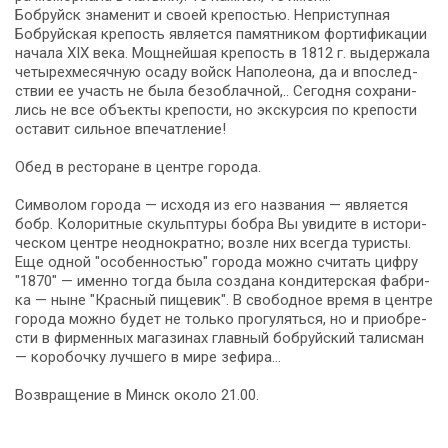
Боб­руйск зна­ме­нит и сво­ей крепостью. Неприступная
Бобруйская крепость яв­ля­ет­ся па­мят­ни­ком фор­ти­фи­ка­ции
на­ча­ла ХIX ве­ка. Мощ­ней­шая кре­пость в 1812 г. вы­дер­жа­ла
че­ты­рех­ме­сяч­ную оса­ду войск На­по­лео­на, да и впо­след­
ствии ее участь не бы­ла без­об­лач­ной,.. Сегодня со­хра­ни­
лись не все объ­ек­ты кре­по­сти, но экскурсия по кре­по­сти
оста­вит сильное впе­чат­ле­ние!
Обед в ре­сто­ра­не в цен­тре го­ро­да.
Символом го­ро­да — исходя из его названия — яв­ля­ет­ся
бобр. Колоритные скульптуры бобра Вы уви­ди­те в ис­то­ри­
че­ском цен­тре неоднократно; воз­ле них все­гда ту­ри­сты.
Еще одной "осо­бен­но­стью" го­ро­да мож­но счи­тать циф­ру
"1870" — имен­но тогда бы­ла со­зда­на кон­ди­тер­ская фаб­ри­
ка — ны­не "Крас­ный пи­ще­вик". В свободное вре­мя в цен­тре
го­ро­да мож­но бу­дет не толь­ко про­гу­лять­ся, но и при­об­ре­
сти в фир­мен­ных ма­га­зи­нах глав­ный боб­руй­ский та­лис­ман
— ко­ро­боч­ку луч­ше­го в ми­ре зефира…
Возвращение в Минск около 21.00.