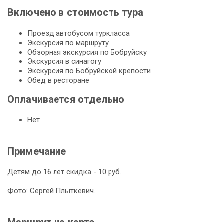
Включено в стоимость тура
Проезд ав­то­бу­сом турк­лас­са
Экс­кур­сия по марш­ру­ту
Об­зор­ная экскурсия по Боб­руй­ску
Экс­кур­сия в си­на­го­гу
Экс­кур­сия по Боб­руй­ской кре­по­сти
Обед в ре­сто­ра­не
Оплачивается отдельно
Нет
Примечание
Детям до 16 лет скидка - 10 руб.
Фото: Сергей Плыткевич.
Маршрут на карте