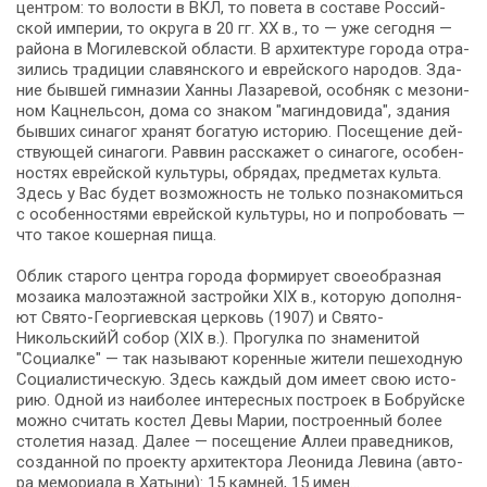
цен­тром: то во­ло­сти в ВКЛ, то по­ве­та в со­ста­ве Рос­сий­
ской им­пе­рии, то окру­га в 20 гг. XX в., то — уже се­год­ня —
рай­о­на в Мо­ги­лев­ской об­ла­сти. В ар­хи­тек­ту­ре го­ро­да от­ра­
зи­лись тра­ди­ции сла­вян­ско­го и ев­рей­ско­го на­ро­дов. Зда­
ние быв­шей гим­на­зии Хан­ны Ла­за­ре­вой, особ­няк с ме­зо­ни­
ном Кац­нель­сон, до­ма со зна­ком "ма­гин­до­ви­да", зда­ния
быв­ших си­на­гог хра­нят бо­га­тую ис­то­рию. По­се­ще­ние дей­
ству­ю­щей синагоги. Рав­вин рас­ска­жет о синагоге, осо­бен­
но­стях ев­рей­ской куль­ту­ры, обрядах, пред­ме­тах культа.
Здесь у Вас бу­дет воз­мож­ность не толь­ко по­зна­ко­мить­ся
с осо­бен­но­стя­ми ев­рей­ской куль­ту­ры, но и по­про­бо­вать —
что та­кое кошерная пища.
Облик ста­ро­го цен­тра го­ро­да фор­ми­ру­ет свое­об­раз­ная
мо­за­и­ка ма­ло­этаж­ной за­строй­ки XIX в., ко­то­рую до­пол­ня­
ют Свято-Георгиевская цер­ковь (1907) и Свято-
НикольскийЙ собор (XIX в.). Прогулка по зна­ме­ни­той
"Социалке" — так на­зы­ва­ют коренные жи­те­ли пе­ше­ход­ную
Социалистическую. Здесь каж­дый дом име­ет свою ис­то­
рию. Од­ной из наи­бо­лее ин­те­рес­ных по­стро­ек в Боб­руй­ске
мож­но счи­тать ко­стел Де­вы Ма­рии, по­стро­ен­ный бо­лее
сто­ле­тия на­зад. Да­лее — посещение Ал­леи пра­вед­ни­ков,
со­здан­ной по про­ек­ту ар­хи­тек­то­ра Лео­ни­да Ле­ви­на (ав­то­
ра ме­мо­ри­а­ла в Ха­ты­ни): 15 кам­ней, 15 имен…