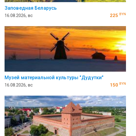
Заповедная Беларусь
BYN
16.08.2026, вс
225
Музей ма­те­ри­аль­ной куль­ту­ры "Ду­дутки"
BYN
16.08.2026, вс
150