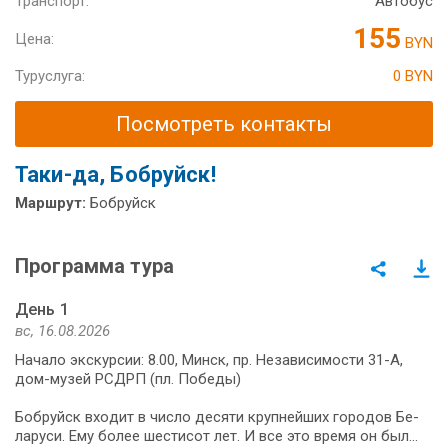
Транспорт:
Автобус
155
Цена:
BYN
Туруслуга:
0 BYN
Посмотреть контакты
Таки-да, Бобруйск!
Маршрут:
Бобруйск
Программа тура
День 1
вс, 16.08.2026
Начало экскурсии: 8.00, Минск, пр. Независимости 31-А,
дом-музей РСДРП (пл. Победы)
Бобруйск вхо­дит в чис­ло де­ся­ти круп­ней­ших го­ро­дов Бе­
ла­ру­си. Ему бо­лее ше­сти­сот лет. И все это вре­мя он был…