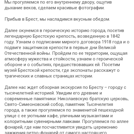
Мы прогуляемся по его внутреннему двору, ощутив
дыхание веков, сделаем красивые фотографии.
Прибыв в Брест, мы насладимся вкусным обедом.
Далее окунемся в героическую историю города, посетив
легендарную Брестскую крепость, возведенную в 1842
году. Узнаем о подписании мирного договора 1918 года и о
подвиге защитников крепости в первые дни Великой
Отечественной войны. Пройдем по ее территории, ощущая
атмосферу мужества и стойкости, узнаем о героической
обороне и о событиях, предшествовавших ей. Посетим
музей Брестской крепости, где экспонаты расскажут о
трагических и славных страницах истории.
Далее нас ждет обзорная экскурсия по Бресту – городу с
тысячелетней историей. Увидим его древние и
современные памятники: Николаевскую братскую церковь,
Свято-Симеоновский собор, памятник Тысячелетия
города, а также прогуляемся по знаменитой пешеходной
улице с ее уютными кафе, уличными музыкантами и
колоритными сувенирными лавками. Прогуляемся по аллее
фонарей, где нам посчастливится увидеть церемонию
зажжения ретро-фонарей от самого настоящего