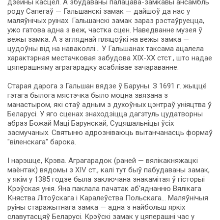
дзейны касцёл. А збудаваны палацава-замкавы ан­самбль
ро­ду Са­пе­гаў — Гальшанскі замак — дайшоў да нас у
маляўнічых руінах. Гальшанскі замак зараз рэстаўруецца,
ужо гатова адна з веж, частка сцен. Наведванне музея ў
вежы зам­ка. А з агляднай пляцоўкі на вежы зам­ка —
цудоўны від на наваколлі... У Гальшанах таксама ацалела
характэрная местачковая забудова XIX-XX стст., што надае
цяперашняму аграгарадку асаблівае зачараванне.
Старая дарога з Гальшан вядзе ў Баруны. З 1691 г. жыццё
гэтага былога мястэчка бы­ло моцна звязана з
манастыром, які стаў адным з духоўных цэнтраў уніяцтва ў
Беларусі. У яго сценах знаходзіцца дагэтуль цудатворны
абраз Божай Маці Барунскай, Суцяшальніцы ўсіх
засмучаных. Святыню адрозніваюць вытанчанасць фор­маў
"віленскага" барока.
І нарэшце, Крэва. Аграгарадок (раней — вялікакняжацкі
маён­так) вядомы з XIV ст., калі тут быў пабудаваны замак,
у якім у 1385 годзе бы­ла заключана знакамітая ў гісторыі
Крэўская унія. Яна паклала пачатак аб'яднанню Вялікага
Княства Літоўскага і Каралеўства Польскага... Маляўнічыя
руіны старажытнага зам­ка — адна з найбольш яркіх
славутасцяў Беларусі. Крэўскі замак у цяперашні час у