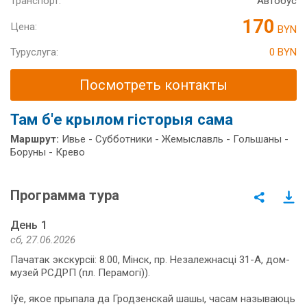
Транспорт:
Автобус
170
Цена:
BYN
Туруслуга:
0 BYN
Посмотреть контакты
Там б'е крылом гісторыя сама
Маршрут:
Ивье - Субботники - Жемыславль - Гольшаны -
Боруны - Крево
Программа тура
День 1
сб, 27.06.2026
Пачатак экскурсіі: 8.00, Мінск, пр. Незалежнасці 31-А, дом-
музей РСДРП (пл. Перамогі)).
Іўе, якое прыпала да Гродзенскай шашы, часам называюць