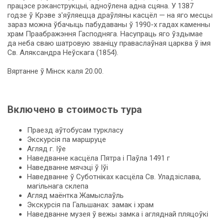
працэсе рэканструкцыі, адноўлена адна сцяна. У 1387
годзе ў Крэве з'яўляецца драўляны касцёл — на яго месцы
зараз можна ўбачыць пабудаваны ў 1990-х гадах каменны
храм Праабражэння Гасподняга. Насупраць яго ўздымае
да не­ба сваю шатровую званіцу праваслаўная царква ў імя
Св. Аляксандра Неўскага (1854).
Вяртанне ў Мінск каля 20.00.
Включено в стоимость тура
Праезд аўтобусам туркласу
Экскурсія па маршруце
Агляд г. Іўе
Наведванне касцёла Пятра і Паўла 1491 г
Наведванне мячэці ў Іўі
Наведванне ў Суботніках касцёла Св. Уладзіслава,
магільнага склепа
Агляд маёнтка Жамыслаўль
Экскурсія па Гальшанах: замак і храм
Наведванне музея ў вежы замка і агляднай пляцоўкі