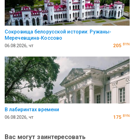
Сокровища белорусской истории: Ружаны-
Меречевщина-Коссово
BYN
06.08.2026, чт
205
В лабиринтах времени
BYN
06.08.2026, чт
175
Вас могут заинтересовать