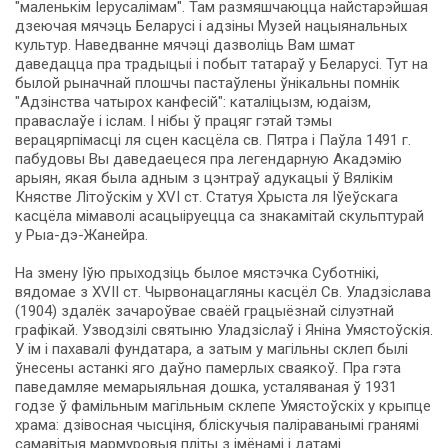
"маленькім Іерусалімам". Там размяшчаюцца найстарэйшая
дзеючая мячэць Беларусі і адзіны Музей нацыянальных
куль­тур. Наведванне мячэці дазволіць Вам шмат
даведацца пра традыцыі і побыт татараў у Беларусі. Тут на
бы­лой рыначнай плошчы пастаўлены ўнікальны помнік
"Адзінства чатырох канфесій": каталіцызм, юдаізм,
праваслаўе і іслам. І нібы ў працяг гэтай тэмы
верацярпімасці ля сцен касцёла св. Пятра і Паўла 1491 г.
пабудовы Вы даведаецеся пра легендарную Акадэмію
арыян, якая бы­ла адным з цэнтраў адукацыі ў Вялікім
Княстве Літоўскім у XVI ст. Ста­туя Хрыста ля Іўеўскага
касцёла мімаволі асацыіруецца са знакамітай скульптурай
у Рыа-дэ-Жанейра.
На змену Іўю прыходзіць былое мястэчка Суботнікі,
вядомае з ХVII ст. Чырвонацагляны касцёл Св. Уладзісла­ва
(1904) здалёк зачароўвае сваёй грацыёзнай сілуэтнай
графікай. Узводзілі свя­ты­ню Уладзіслаў і Яніна Умястоўскія.
У ім і пахавалі фундатара, а затым у магільны склеп былі
ўнесены астанкі яго даўно памерлых сваякоў. Пра гэта
паведамляе мемарыяльная дошка, усталяваная ў 1931
годзе ў фамільным магільным склепе Умястоўскіх у крыпце
хра­ма: дзівосная чысціня, бліскучыя паліраванымі гранямі
самавітыя мармуровыя пліты з імёнамі і датамі...