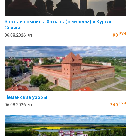
Знать и помнить: Хатынь (с музеем) и Курган
Славы
BYN
06.08.2026, чт
90
Неманские узоры
BYN
06.08.2026, чт
240