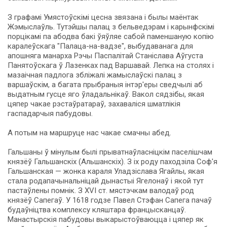
З графамі Умястоўскімі цесна звязана і былы маён­так
Жэмыслаўль. Тутэйшы палац з бельведэрам і карынфскімі
порцікамі па абодва бакі ўяўляе сабой паменшаную копію
каралеўскага "Палаца-на-вадзе", выбудаванага для
апошняга манарха Рэчы Паспалітай Станісла­ва Аўгу­ста
Панятоўскага ў Лазенках пад Варшавай. Лепка на столях і
мазаічная падлога збліжалі жамыслаўскі палац з
варшаўскім, а багата прыбраныя інтэр'еры сведчылі аб
выдатным гусце яго ўладальнікаў. Вакол сядзібы, якая
цяпер чакае рэстаўратараў, захаваліся шматлікія
гаспадарчыя пабудовы.
А потым на маршруце нас чакае смачны абед.
Гальшаны ў мінулым былі прыватнаўласніцкім паселішчам
князёў Гальшанскіх (Альшанскіх). З іх ро­ду паходзіла Соф'я
Гальшанская — жонка караля Уладзісла­ва Ягайлы, якая
ста­ла родапачынальніцай дынастыі Ягелонаў і якой тут
пастаўлены помнік. З XVI ст. мястэчкам валодаў род
князёў Са­пе­гаў. У 1618 годзе Па­вел Стэфан Са­пе­га па­чаў
будаўніцтва ком­плек­су кляштара францысканцаў.
Манастырскія пабудовы выкарыстоўваюцца і цяпер як