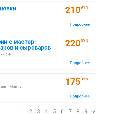
210
шовки
BYN
Подробнее...
220
ии с мастер-
BYN
варов и сыроваров
ий р-н
Подробнее...
175
BYN
ыск - Мосты
Подробнее...
1
2
3
4
5
6
7
8
9