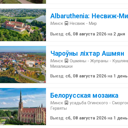
Albaruthenia: Несвиж-Ми
Минск
Несвиж - Мир
Выезд:
сб, 08 августа 2026
на
2 дня
Чароўны ліхтар Ашмян
Минск
Ошмяны - Жупраны - Кушляны
Михалишки
Выезд:
сб, 08 августа 2026
на
1 день
Белорусская мозаика
Минск
усадьба Огинского - Сморгон
Гервяты
Выезд:
сб, 08 августа 2026
на
1 день