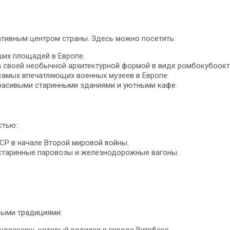
ативным центром страны. Здесь можно посетить:
их площадей в Европе.
а своей необычной архитектурной формой в виде ромбокубоокт
самых впечатляющих военных музеев в Европе.
красивыми старинными зданиями и уютными кафе.
стью:
СР в начале Второй мировой войны.
 старинные паровозы и железнодорожные вагоны.
ными традициями:
удожнику, который родился в городе Витебске.