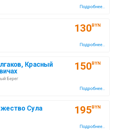
Подробнее...
130
BYN
Подробнее...
150
лгаков, Красный
BYN
евичах
ный Берег
Подробнее...
195
яжество Сула
BYN
Подробнее...