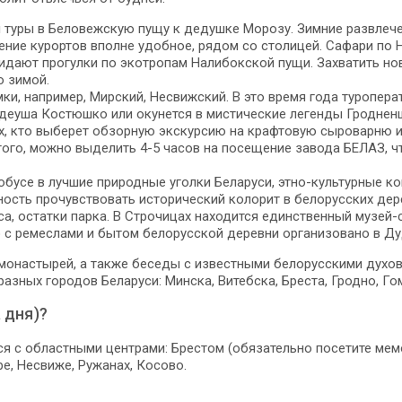
м туры в Беловежскую пущу к дедушке Морозу. Зимние развлеч
жение курортов вполне удобное, рядом со столицей. Сафари по
дают прогулки по экотропам Налибокской пущи. Захватить нов
о зимой.
мки, например, Мирский, Несвижский. В это время года туроп
адеуша Костюшко или окунется в мистические легенды Гродненщ
ех, кто выберет обзорную экскурсию на крафтовую сыроварню и
того, можно выделить 4-5 часов на посещение завода БЕЛАЗ, ч
обусе в лучшие природные уголки Беларуси, этно-культурные к
сть прочувствовать исторический колорит в белорусских дерев
а, остатки парка. В Строчицах находится единственный музей-
 с ремеслами и бытом белорусской деревни организовано в Ду
монастырей, а также беседы с известными белорусскими духо
азных городов Беларуси: Минска, Витебска, Бреста, Гродно, Го
 дня)?
я с областными центрами: Брестом (обязательно посетите мемо
е, Несвиже, Ружанах, Косово.