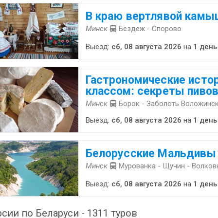
В краю вертлявой камы
Минск
Бездеж - Спорово
Выезд:
сб, 08 августа 2026
на
1 день
Гастрономические истор
классом: секреты пиво
Минск
Борок - Заболоть Воложинск
Выезд:
сб, 08 августа 2026
на
1 день
Белорусские Мальдивы
Минск
Мурованка - Щучин - Волков
Выезд:
сб, 08 августа 2026
на
1 день
сии по Беларуси - 1311 туров