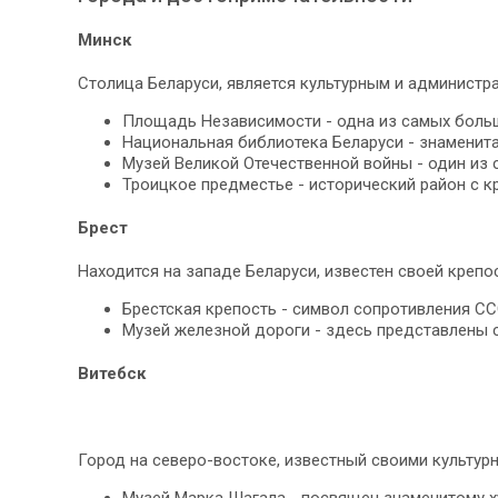
Минск
Столица Беларуси, является культурным и администр
Площадь Независимости - одна из самых больш
Национальная библиотека Беларуси - знаменит
Музей Великой Отечественной войны - один из 
Троицкое предместье - исторический район с 
Брест
Находится на западе Беларуси, известен своей крепо
Брестская крепость - символ сопротивления СС
Музей железной дороги - здесь представлены
Витебск
Город на северо-востоке, известный своими культур
Музей Марка Шагала - посвящен знаменитому х