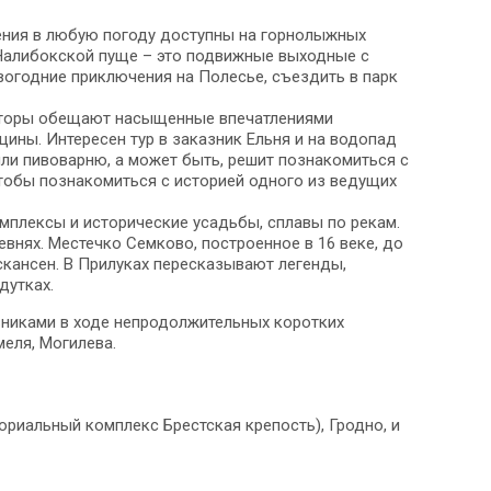
ения в любую погоду доступны на горнолыжных
 Налибокской пуще – это подвижные выходные с
огодние приключения на Полесье, съездить в парк
ераторы обещают насыщенные впечатлениями
ины. Интересен тур в заказник Ельня и на водопад
ли пивоварню, а может быть, решит познакомиться с
тобы познакомиться с историей одного из ведущих
омплексы и исторические усадьбы, сплавы по рекам.
нях. Местечко Семково, построенное в 16 веке, до
скансен. В Прилуках пересказывают легенды,
дутках.
вниками в ходе непродолжительных коротких
меля, Могилева.
риальный комплекс Брестская крепость), Гродно, и