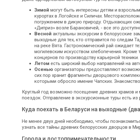
Зимой
могут быть интересны детям и взрослы
курортах в Логойске и Силичах. Месторасполо
погружением в дикую природу. Отдыхающих ожи
«Диприз» возле Барановичей, - все это доступн
Весной
актуальны экскурсии в белорусские за
выходные для тех, кто отправится по следам Т
на реке Вята. Гастрономический рай ожидает т
могилевским искусством хлебопечения. Кроме 
концернов по производству карьерной техники.
Летом
есть широкий выбор направлений на авт
Осенью
организаторы предоставляют возможно
сих пор хранит фрагменты дворцового комплекс
которыми обросло имение Чапских. Знакомство
Круглый год возможно посещение древних храмов и 
поездок. Отправление в экскурсионные туры есть из р
Куда поехать в Беларуси на выходные (два
Не менее двух дней необходимо, чтобы познакомитьс
узнать все тайны древних белорусских дворцов в Мир
Города и достопримечательности