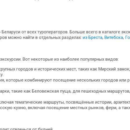
Беларуси от всех туроператоров. Больше всего в каталоге экс
ров можно найти в отдельных разделах:
из Бреста
,
Витебска
,
Го
экскурсии. Вот некоторые из наиболее популярных видов:
пных городов и исторических мест, таких как Мирский замок,
у.
ия, которые комбинируют посещение нескольких городов или ре
арки, такие как Беловежская пуща, для пешеходных маршрутов
ключая тематические маршруты, посвящённые истории, архитект
сскую кухню, включая посещение местных рынков, ферм, а так
лит отвлечься от будней.