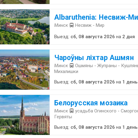
Albaruthenia: Несвиж-Ми
Минск
Несвиж - Мир
Выезд:
сб, 08 августа 2026
на
2 дня
Чароўны ліхтар Ашмян
Минск
Ошмяны - Жупраны - Кушляны
Михалишки
Выезд:
сб, 08 августа 2026
на
1 день
Белорусская мозаика
Минск
усадьба Огинского - Сморгон
Гервяты
Выезд:
сб, 08 августа 2026
на
1 день