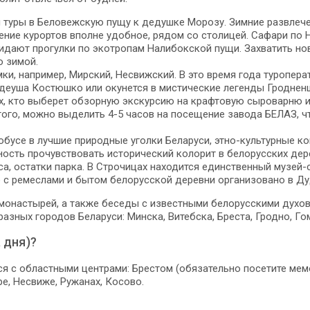
м туры в Беловежскую пущу к дедушке Морозу. Зимние развлеч
жение курортов вполне удобное, рядом со столицей. Сафари по
дают прогулки по экотропам Налибокской пущи. Захватить нов
о зимой.
мки, например, Мирский, Несвижский. В это время года туроп
адеуша Костюшко или окунется в мистические легенды Гродненщ
ех, кто выберет обзорную экскурсию на крафтовую сыроварню и
того, можно выделить 4-5 часов на посещение завода БЕЛАЗ, ч
обусе в лучшие природные уголки Беларуси, этно-культурные к
сть прочувствовать исторический колорит в белорусских дерев
а, остатки парка. В Строчицах находится единственный музей-
 с ремеслами и бытом белорусской деревни организовано в Ду
монастырей, а также беседы с известными белорусскими духо
азных городов Беларуси: Минска, Витебска, Бреста, Гродно, Го
 дня)?
я с областными центрами: Брестом (обязательно посетите мемо
е, Несвиже, Ружанах, Косово.