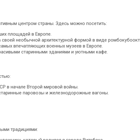
ативным центром страны. Здесь можно посетить:
их площадей в Европе.
а своей необычной архитектурной формой в виде ромбокубоокт
самых впечатляющих военных музеев в Европе.
красивыми старинными зданиями и уютными кафе.
стью:
СР в начале Второй мировой войны.
 старинные паровозы и железнодорожные вагоны.
ными традициями:
удожнику, который родился в городе Витебске.