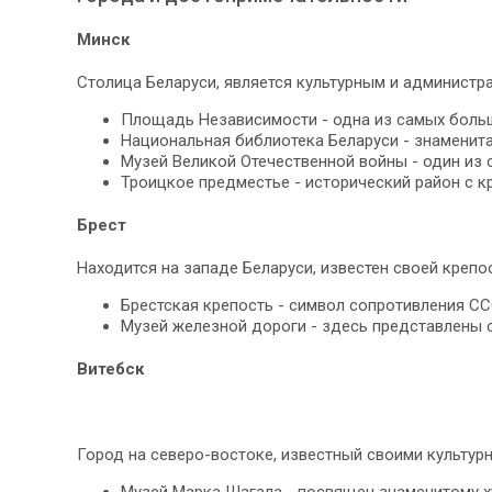
Минск
Столица Беларуси, является культурным и администр
Площадь Независимости - одна из самых больш
Национальная библиотека Беларуси - знаменит
Музей Великой Отечественной войны - один из 
Троицкое предместье - исторический район с 
Брест
Находится на западе Беларуси, известен своей крепо
Брестская крепость - символ сопротивления СС
Музей железной дороги - здесь представлены
Витебск
Город на северо-востоке, известный своими культур
Музей Марка Шагала - посвящен знаменитому х