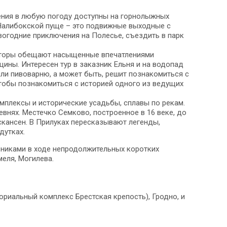
ения в любую погоду доступны на горнолыжных
 Налибокской пуще – это подвижные выходные с
огодние приключения на Полесье, съездить в парк
ераторы обещают насыщенные впечатлениями
ины. Интересен тур в заказник Ельня и на водопад
ли пивоварню, а может быть, решит познакомиться с
тобы познакомиться с историей одного из ведущих
омплексы и исторические усадьбы, сплавы по рекам.
нях. Местечко Семково, построенное в 16 веке, до
скансен. В Прилуках пересказывают легенды,
дутках.
вниками в ходе непродолжительных коротких
меля, Могилева.
риальный комплекс Брестская крепость), Гродно, и