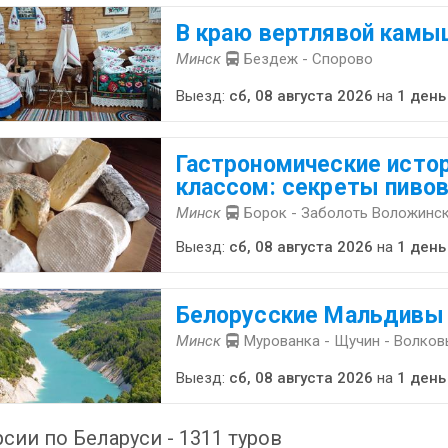
В краю вертлявой камы
Минск
Бездеж - Спорово
Выезд:
сб, 08 августа 2026
на
1 день
Гастрономические истор
классом: секреты пиво
Минск
Борок - Заболоть Воложинск
Выезд:
сб, 08 августа 2026
на
1 день
Белорусские Мальдивы
Минск
Мурованка - Щучин - Волков
Выезд:
сб, 08 августа 2026
на
1 день
сии по Беларуси - 1311 туров