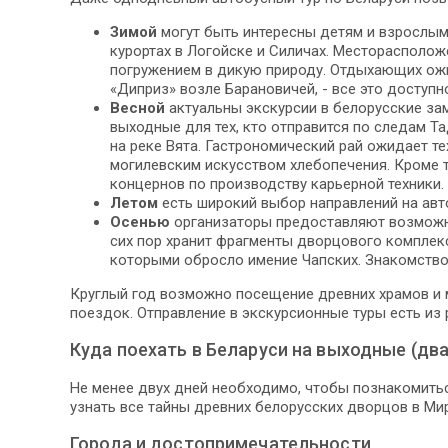
Зимой
могут быть интересны детям и взрослы
курортах в Логойске и Силичах. Месторасполо
погружением в дикую природу. Отдыхающих ожи
«Диприз» возле Барановичей, - все это доступн
Весной
актуальны экскурсии в белорусские за
выходные для тех, кто отправится по следам Т
на реке Вята. Гастрономический рай ожидает т
могилевским искусством хлебопечения. Кроме 
концернов по производству карьерной техники.
Летом
есть широкий выбор направлений на авт
Осенью
организаторы предоставляют возможно
сих пор хранит фрагменты дворцового комплекс
которыми обросло имение Чапских. Знакомство
Круглый год возможно посещение древних храмов и 
поездок. Отправление в экскурсионные туры есть из р
Куда поехать в Беларуси на выходные (два
Не менее двух дней необходимо, чтобы познакомитьс
узнать все тайны древних белорусских дворцов в Мир
Города и достопримечательности