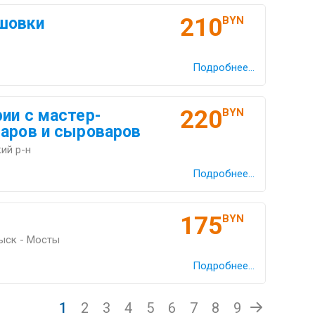
210
шовки
BYN
Подробнее...
220
ии с мастер-
BYN
варов и сыроваров
ий р-н
Подробнее...
175
BYN
ыск - Мосты
Подробнее...
1
2
3
4
5
6
7
8
9