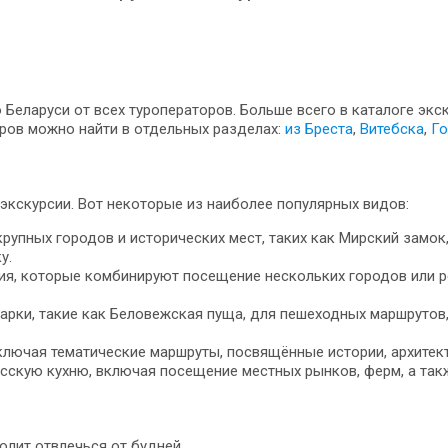
Беларуси от всех туроператоров. Больше всего в каталоге экс
ров можно найти в отдельных разделах:
из Бреста
,
Витебска
,
Го
экскурсии. Вот некоторые из наиболее популярных видов:
пных городов и исторических мест, таких как Мирский замок,
у.
ия, которые комбинируют посещение нескольких городов или ре
арки, такие как Беловежская пуща, для пешеходных маршрутов
ключая тематические маршруты, посвящённые истории, архитект
сскую кухню, включая посещение местных рынков, ферм, а так
лит отвлечься от будней.