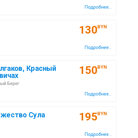
Подробнее...
130
BYN
Подробнее...
150
лгаков, Красный
BYN
евичах
ный Берег
Подробнее...
195
яжество Сула
BYN
Подробнее...