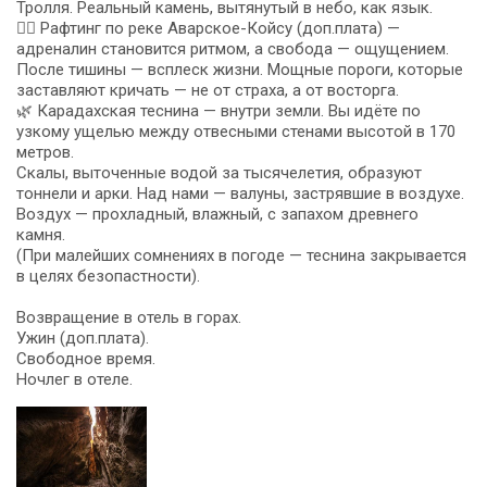
Тролля. Реальный камень, вытянутый в небо, как язык.
🚣‍♂️ Рафтинг по реке Аварское-Койсу (доп.плата) —
адреналин становится ритмом, а свобода — ощущением.
После тишины — всплеск жизни. Мощные пороги, которые
заставляют кричать — не от страха, а от восторга.
🌿 Карадахская теснина — внутри земли. Вы идёте по
узкому ущелью между отвесными стенами высотой в 170
метров.
Скалы, выточенные водой за тысячелетия, образуют
тоннели и арки. Над нами — валуны, застрявшие в воздухе.
Воздух — прохладный, влажный, с запахом древнего
камня.
(При малейших сомнениях в погоде — теснина закрывается
в целях безопастности).
Возвращение в отель в горах.
Ужин (доп.плата).
Свободное время.
Ночлег в отеле.