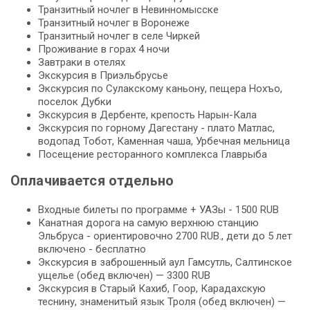
Транзитный ночлег в Невинномысске
Транзитный ночлег в Воронеже
Транзитный ночлег в селе Чиркей
Проживание в горах 4 ночи
Завтраки в отелях
Экскурсия в Приэльбрусье
Экскурсия по Сулакскому каньону, пещера Нохъо,
поселок Дубки
Экскурсия в Дербенте, крепость Нарын-Кала
Экскурсия по горному Дагестану - плато Матлас,
водопад Тобот, Каменная чаша, Урбечная мельница
Посещение ресторанного комплекса Главрыба
Оплачивается отдельно
Входные билеты по программе + УАЗы - 1500 RUB
Канатная дорога на самую верхнюю станцию
Эльбруса - ориентировочно 2700 RUB., дети до 5 лет
включено - бесплатно
Экскурсия в заброшенный аул Гамсутль, Салтинское
ущелье (обед включен) — 3300 RUB
Экскурсия в Старый Кахиб, Гоор, Карадахскую
теснину, знаменитый язык Троля (обед включен) —