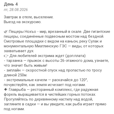
День 4
пт, 28.08.2026
Завтрак в отеле, выселение.
Выезд на экскурсию.
🌿 Пещеры Нохъо - мир, врезанный в скале. Две гигантские
пещеры, соединённые подвесным мостом над бездной.
Смотровые площадки с видом на каньон, реку Сулак и
монументальную Миатлинскую ГЭС — виды, от которых
захватывает дух.
👉 Для любителей экстрима ждет (доп.плата):
- тарзанка — прыжок с высоты 26-этажного дома, узнаете,
что значит быть живым!
- зиплайн — скоростной спуск над пропастью по тросу
длиной 250м.
- экстремальные качели — раскачайся до 120°,
почувствуйте, как земля исчезает под ногами.
🐠 Главрыба — ресторанный комплекс, где радужная
форель выращивается в чистейших горных потоках.
Прогуляйтесь по деревянному настилу над водой,
загляните в садки — и вы увидите, как рыба играет прямо
под ногами.