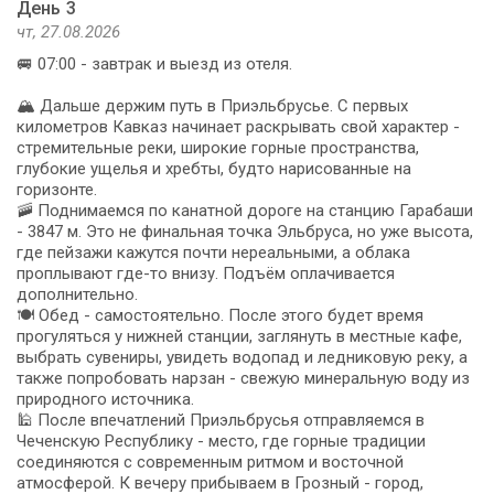
День 3
чт, 27.08.2026
🚐 07:00 - завтрак и выезд из отеля.
🏔️ Дальше держим путь в Приэльбрусье. С первых
километров Кавказ начинает раскрывать свой характер -
стремительные реки, широкие горные пространства,
глубокие ущелья и хребты, будто нарисованные на
горизонте.
🚠 Поднимаемся по канатной дороге на станцию Гарабаши
- 3847 м. Это не финальная точка Эльбруса, но уже высота,
где пейзажи кажутся почти нереальными, а облака
проплывают где-то внизу. Подъём оплачивается
дополнительно.
🍽️ Обед - самостоятельно. После этого будет время
прогуляться у нижней станции, заглянуть в местные кафе,
выбрать сувениры, увидеть водопад и ледниковую реку, а
также попробовать нарзан - свежую минеральную воду из
природного источника.
🕌 После впечатлений Приэльбрусья отправляемся в
Чеченскую Республику - место, где горные традиции
соединяются с современным ритмом и восточной
атмосферой. К вечеру прибываем в Грозный - город,