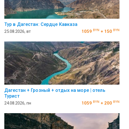
Тур в Дагестан: Сердце Кавказа
BYN
BYN
25.08.2026, вт
1059
+ 150
Дагестан + Грозный + отдых на море | отель
Турист
BYN
BYN
24.08.2026, пн
1059
+ 200