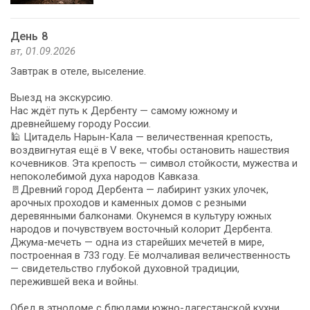
День 8
вт, 01.09.2026
Завтрак в отеле, выселение.
Выезд на экскурсию.
Нас ждёт путь к Дербенту — самому южному и
древнейшему городу России.
🕌 Цитадель Нарын-Кала — величественная крепость,
воздвигнутая ещё в V веке, чтобы остановить нашествия
кочевников. Эта крепость — символ стойкости, мужества и
непоколебимой духа народов Кавказа.
🚪Древний город Дербента — лабиринт узких улочек,
арочных проходов и каменных домов с резными
деревянными балконами. Окунемся в культуру южных
народов и почувствуем восточный колорит Дербента.
Джума-мечеть — одна из старейших мечетей в мире,
построенная в 733 году. Её молчаливая величественность
— свидетельство глубокой духовной традиции,
пережившей века и войны.
Обед в этнодоме с блюдами южно-дагестанской кухни