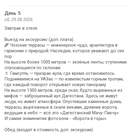
День 5
сб, 29.08.2026
Завтрак в отеле.
Выезд на экскурсию (доп. плата).
🌾 Чохские террасы — инженерное чудо, архитектура в
гармонии с природой. Наследие, которое уважают до сих
пор.
На высоте более 1000 метров — зелёные ленты, ступенями
спускающиеся по склонам.
🏺 Гамсутль — призрак аула, где время остановилось.
Поднимаемся на УАЗах — по извилистым горным тропам,
где каждый поворот открывает новую панораму.
На высоте 1500 метров, среди скал, будто вырванных из
мифов — заброшенный аул Дагестана. Здесь не живут
люди, но живёт атмосфера. Опустевшие каменные дома,
террасы, вырезанные в скале веками, древние ворота,
ведущие в небо — всё это «Дагестанский Мачу-Пикчу»
И самая знаменитая фотозона - «Ворота в горы».
Обед (входит в стоимость доп. экскурсии).