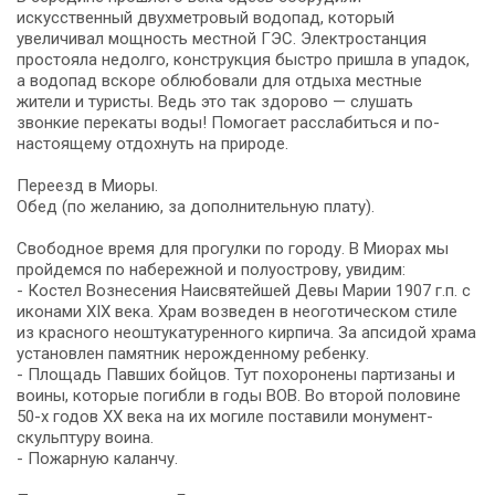
искусственный двухметровый водопад, который
увеличивал мощность местной ГЭС. Электростанция
простояла недолго, конструкция быстро пришла в упадок,
а водопад вскоре облюбовали для отдыха местные
жители и туристы. Ведь это так здорово — слушать
звонкие перекаты воды! Помогает расслабиться и по-
настоящему отдохнуть на природе.
Переезд в Миоры.
Обед (по желанию, за дополнительную плату).
Свободное время для прогулки по городу. В Миорах мы
пройдемся по набережной и полуострову, увидим:
- Костел Вознесения Наи­свя­тей­шей Де­вы Ма­рии 1907 г.п. с
иконами XIX века. Храм возведен в неоготическом стиле
из красного неоштукатуренного кирпича. За апсидой храма
установлен памятник нерожденному ребенку.
- Площадь Павших бойцов. Тут похоронены партизаны и
воины, которые погибли в годы ВОВ. Во второй половине
50-х годов XX века на их могиле поставили монумент-
скульптуру воина.
- Пожарную каланчу.