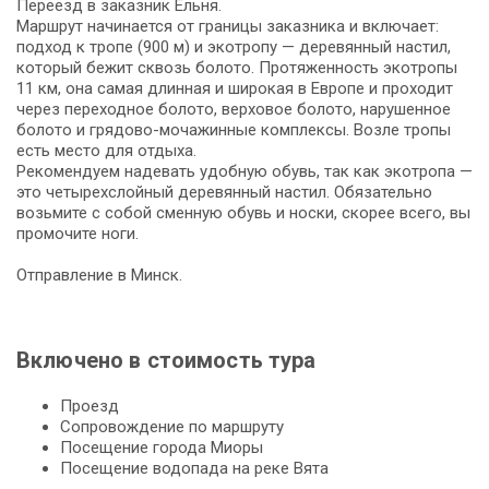
Переезд в заказник Ельня.
Маршрут начинается от границы заказника и включает:
подход к тро­пе (900 м) и экотропу — деревянный настил,
который бежит сквозь болото. Протяженность экотропы
11 км, она самая длинная и широкая в Европе и проходит
через переходное болото, верховое болото, нарушенное
болото и грядово-мочажинные ком­плек­сы. Возле тропы
есть место для отдыха.
Рекомендуем надевать удобную обувь, так как экотропа —
это четырехслойный де­ре­вян­ный настил. Обязательно
возьмите с собой сменную обувь и носки, скорее всего, вы
промочите ноги.
Отправление в Минск.
Включено в стоимость тура
Проезд
Сопровождение по маршруту
Посещение города Миоры
Посещение водопада на реке Вята