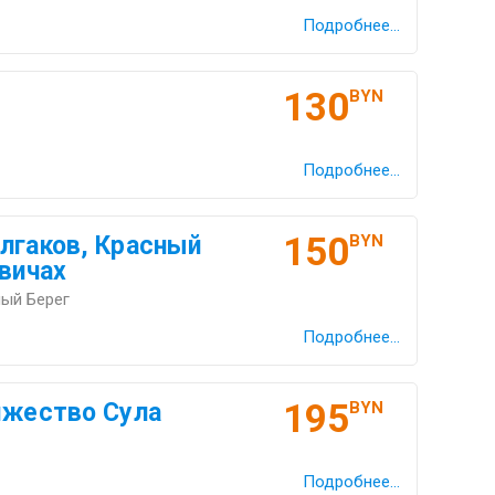
Подробнее...
130
BYN
Подробнее...
150
лгаков, Красный
BYN
евичах
ный Берег
Подробнее...
195
яжество Сула
BYN
Подробнее...