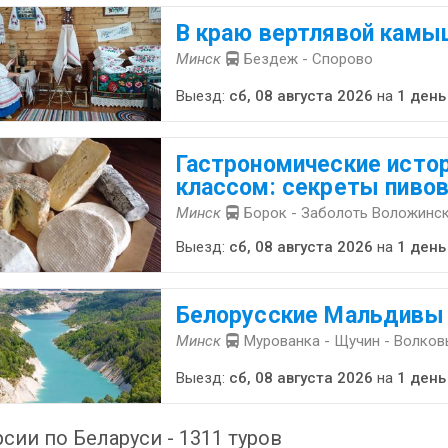
В краю вертлявой камы
Минск
Бездеж - Спорово
Выезд:
сб, 08 августа 2026
на
1 день
Гастрономические истор
классом: секреты пиво
Минск
Борок - Заболоть Воложинск
Выезд:
сб, 08 августа 2026
на
1 день
Белорусские Мальдивы
Минск
Мурованка - Щучин - Волков
Выезд:
сб, 08 августа 2026
на
1 день
сии по Беларуси - 1311 туров