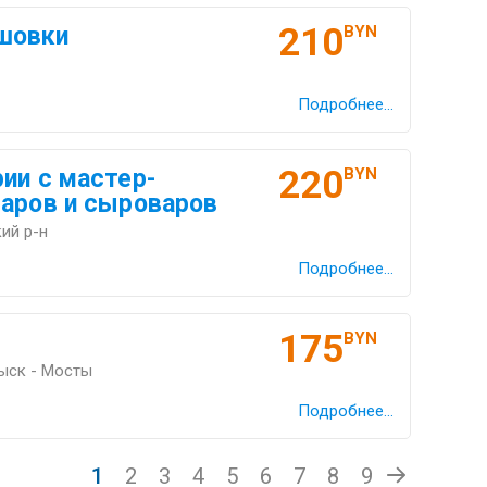
210
шовки
BYN
Подробнее...
220
ии с мастер-
BYN
варов и сыроваров
ий р-н
Подробнее...
175
BYN
ыск - Мосты
Подробнее...
1
2
3
4
5
6
7
8
9