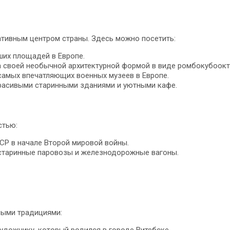
ативным центром страны. Здесь можно посетить:
их площадей в Европе.
а своей необычной архитектурной формой в виде ромбокубоокт
самых впечатляющих военных музеев в Европе.
красивыми старинными зданиями и уютными кафе.
стью:
СР в начале Второй мировой войны.
 старинные паровозы и железнодорожные вагоны.
ными традициями:
удожнику, который родился в городе Витебске.