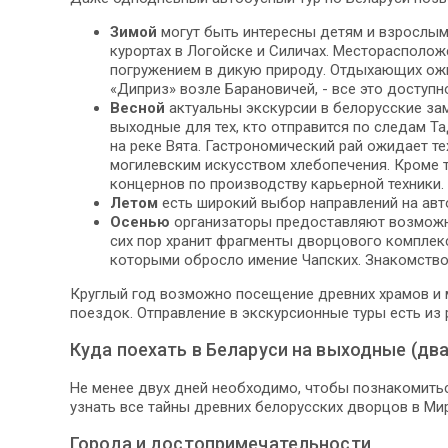
Зимой
могут быть интересны детям и взрослы
курортах в Логойске и Силичах. Месторасполо
погружением в дикую природу. Отдыхающих ожи
«Диприз» возле Барановичей, - все это доступн
Весной
актуальны экскурсии в белорусские за
выходные для тех, кто отправится по следам Т
на реке Вята. Гастрономический рай ожидает т
могилевским искусством хлебопечения. Кроме 
концернов по производству карьерной техники.
Летом
есть широкий выбор направлений на авт
Осенью
организаторы предоставляют возможно
сих пор хранит фрагменты дворцового комплекс
которыми обросло имение Чапских. Знакомство
Круглый год возможно посещение древних храмов и 
поездок. Отправление в экскурсионные туры есть из р
Куда поехать в Беларуси на выходные (два
Не менее двух дней необходимо, чтобы познакомитьс
узнать все тайны древних белорусских дворцов в Мир
Города и достопримечательности