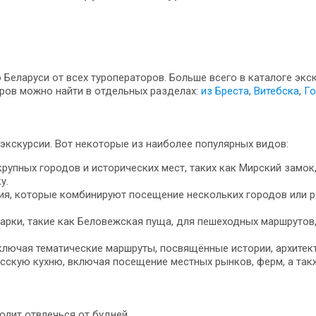
Беларуси от всех туроператоров. Больше всего в каталоге экс
ров можно найти в отдельных разделах:
из Бреста
,
Витебска
,
Го
экскурсии. Вот некоторые из наиболее популярных видов:
пных городов и исторических мест, таких как Мирский замок,
у.
ия, которые комбинируют посещение нескольких городов или ре
арки, такие как Беловежская пуща, для пешеходных маршрутов
ключая тематические маршруты, посвящённые истории, архитект
сскую кухню, включая посещение местных рынков, ферм, а так
лит отвлечься от будней.