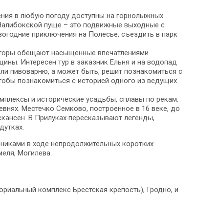
ения в любую погоду доступны на горнолыжных
 Налибокской пуще – это подвижные выходные с
огодние приключения на Полесье, съездить в парк
ераторы обещают насыщенные впечатлениями
ины. Интересен тур в заказник Ельня и на водопад
ли пивоварню, а может быть, решит познакомиться с
тобы познакомиться с историей одного из ведущих
омплексы и исторические усадьбы, сплавы по рекам.
нях. Местечко Семково, построенное в 16 веке, до
скансен. В Прилуках пересказывают легенды,
дутках.
вниками в ходе непродолжительных коротких
меля, Могилева.
риальный комплекс Брестская крепость), Гродно, и