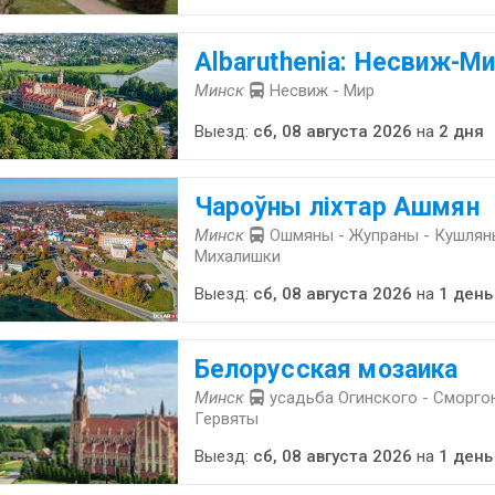
Albaruthenia: Несвиж-Ми
Минск
Несвиж - Мир
Выезд:
сб, 08 августа 2026
на
2 дня
Чароўны ліхтар Ашмян
Минск
Ошмяны - Жупраны - Кушляны
Михалишки
Выезд:
сб, 08 августа 2026
на
1 день
Белорусская мозаика
Минск
усадьба Огинского - Сморгон
Гервяты
Выезд:
сб, 08 августа 2026
на
1 день