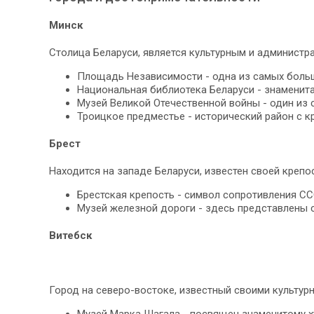
Минск
Столица Беларуси, является культурным и администр
Площадь Независимости - одна из самых больш
Национальная библиотека Беларуси - знаменит
Музей Великой Отечественной войны - один из 
Троицкое предместье - исторический район с 
Брест
Находится на западе Беларуси, известен своей крепо
Брестская крепость - символ сопротивления СС
Музей железной дороги - здесь представлены
Витебск
Город на северо-востоке, известный своими культур
Музей Марка Шагала - посвящен знаменитому х