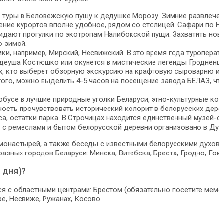
м туры в Беловежскую пущу к дедушке Морозу. Зимние развлеч
жение курортов вполне удобное, рядом со столицей. Сафари по
дают прогулки по экотропам Налибокской пущи. Захватить нов
о зимой.
мки, например, Мирский, Несвижский. В это время года туроп
адеуша Костюшко или окунется в мистические легенды Гродненщ
ех, кто выберет обзорную экскурсию на крафтовую сыроварню и
того, можно выделить 4-5 часов на посещение завода БЕЛАЗ, ч
обусе в лучшие природные уголки Беларуси, этно-культурные к
сть прочувствовать исторический колорит в белорусских дерев
а, остатки парка. В Строчицах находится единственный музей-
 с ремеслами и бытом белорусской деревни организовано в Ду
монастырей, а также беседы с известными белорусскими духо
азных городов Беларуси: Минска, Витебска, Бреста, Гродно, Го
 дня)?
я с областными центрами: Брестом (обязательно посетите мемо
е, Несвиже, Ружанах, Косово.