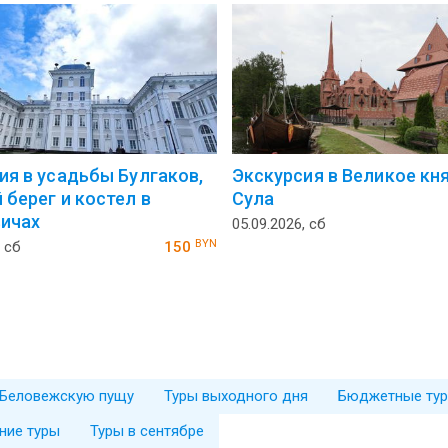
ия в усадьбы Булгаков,
Экскурсия в Великое кн
 берег и костел в
Сула
ичах
05.09.2026, сб
BYN
, сб
150
 Беловежскую пущу
Туры выходного дня
Бюджетные ту
ние туры
Туры в сентябре