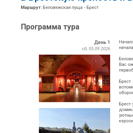
Маршрут:
Беловежская пуща - Брест
Программа тура
Начало
День 1
начала
сб, 05.09.2026
Белове
Вас ож
первоб
Брест.
вспомн
оборон
Брест 
домика
уютные
кероси