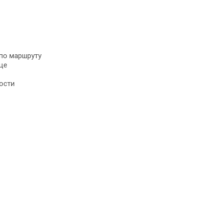
по маршруту
ще
ости