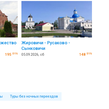
яжество
Жировичи - Русаково -
Сынковичи
BYN
BYN
195
05.09.2026, сб
148
ры
Туры без ночных переездов