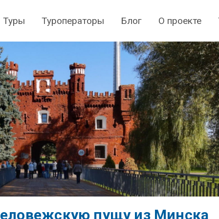
Туры
Туроператоры
Блог
О проекте
Беловежскую пущу из Минска