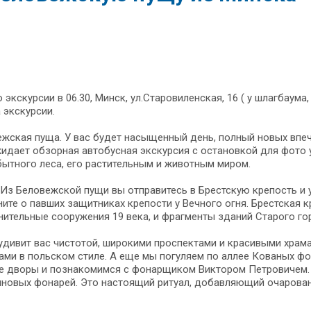
 экскурсии в 06.30, Минск, ул.Старовиленская, 16 ( у шлагбаума
 экскурсии.
жская пуща. У вас будет насыщенный день, полный новых впеч
идает обзорная автобусная экскурсия с остановкой для фото 
ытного леса, его растительным и животным миром.
 Из Беловежской пущи вы отправитесь в Брестскую крепость и у
ите о павших защитниках крепости у Вечного огня. Брестская к
ительные сооружения 19 века, и фрагменты зданий Старого го
удивит вас чистотой, широкими проспектами и красивыми храм
ми в польском стиле. А еще мы погуляем по аллее Кованых фо
 дворы и познакомимся с фонарщиком Виктором Петровичем. У
новых фонарей. Это настоящий ритуал, добавляющий очаровани