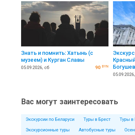
Знать и помнить: Хатынь (с
Экскурс
музеем) и Курган Славы
Красный
Богушев
BYN
05.09.2026, сб
90
05.09.2026
Вас могут заинтересовать
Экскурсии по Беларуси
Туры в Брест
Туры в
Экскурсионные туры
Автобусные туры
Осен