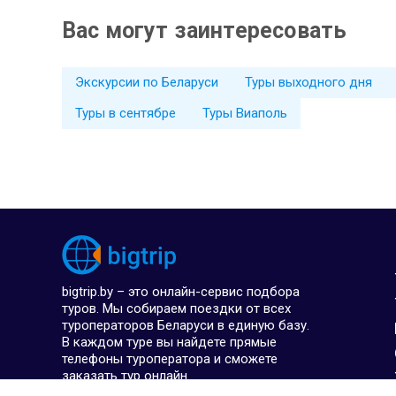
Вас могут заинтересовать
Экскурсии по Беларуси
Туры выходного дня
Туры в сентябре
Туры Виаполь
bigtrip.by – это онлайн-сервис подбора
туров. Мы собираем поездки от всех
туроператоров Беларуси в единую базу.
В каждом туре вы найдете прямые
телефоны туроператора и сможете
заказать тур онлайн.