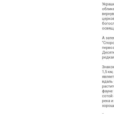
Укра­ше
облике
вернув
церков
богосл
освящё
А зате
"Споро
пер­во­
Десятк
редкая
Зна­ко
1,5 км
яв­ля­
вдаль 
растит
фауне 
со­той
ре­ка 
хороши