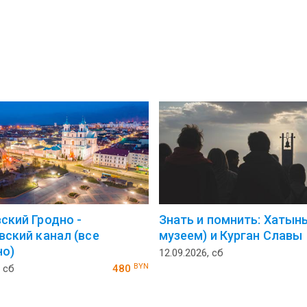
ский Гродно -
Знать и помнить: Хатынь
вский канал (все
музеем) и Курган Славы
о)
12.09.2026, сб
BYN
, сб
480