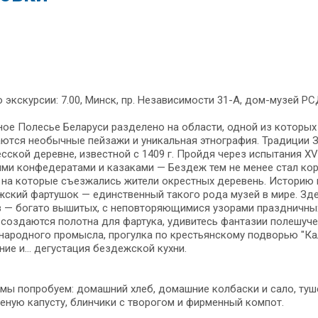
 экскурсии: 7.00, Минск, пр. Независимости 31-А, дом-музей Р
ое Полесье Бе­ла­ру­си разделено на об­ла­сти, одной из ко­то­рых я
та­ют­ся необычные пей­за­жи и уни­каль­ная эт­но­гра­фия. Традици
сской де­рев­не, из­вест­ной с 1409 г. Пройдя че­рез испытания XVI
ми конфедератами и казаками — Бездеж тем не ме­нее стал корол
 на ко­то­рые съезжались жи­те­ли окрестных де­ре­вень. Историю и т
ский фартушок — един­ствен­ный та­ко­го ро­да му­зей в ми­ре. Здес
в — бо­га­то вышитых, с неповторяющимися узо­ра­ми праздничных 
 создаются полотна для фартука, удивитесь фан­та­зии полешуче
 на­род­но­го промысла, про­гул­ка по крестьянскому подворью "Кал
­ние и… дегустация бездежской кух­ни.
мы по­про­бу­ем: до­маш­ний хлеб, домашние колбаски и сало, туш
еную капусту, блинчики с творогом и фир­мен­ный компот.