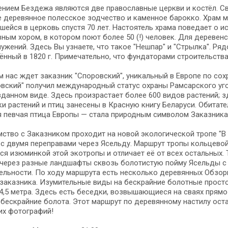
­ни­ем Бездежа яв­ля­ют­ся две пра­во­слав­ные церк­ви и костёл. С
 деревянное полесское зодчество и ка­мен­ное ба­рок­ко. Храм м
шейся в цер­ковь спу­стя 70 лет. Настоятель хра­ма по­ве­да­ет о ис
ным хором, в ко­то­ром поют бо­лее 50 (!) че­ло­век. Для деревенск
ужений. Здесь Вы узна­е­те, что та­кое "Нешпар" и "Стрылка". Рядо
нный в 1820 г. Примечательно, что фундаторами стро­и­тель­ства 
м нас ждет заказник "Споровский", уни­каль­ный в Ев­ро­пе по со­х
вский" по­лу­чил международный ста­тус охра­ны Рамсарского угод
здан­ном ви­де. Здесь про­из­рас­та­ет бо­лее 600 ви­дов рас­те­ний
и рас­те­ний и птиц за­не­се­ны в Крас­ную кни­гу Бе­ла­ру­си. Оби
 певчая птица Ев­ро­пы — ста­ла при­род­ным сим­во­лом Заказника
м­ство с Заказником про­хо­дит на но­вой экологической тропе "В
, с дву­мя переправами че­рез Ясельду. Марш­рут тро­пы кольцевой
ет­ся изюминкой этой экотропы и отличает её от всех остальных. Т
че­рез раз­ные ланд­шаф­ты сквозь болотистую пойму Ясельды 
ельности. По хо­ду марш­ру­та есть не­сколь­ко де­ре­вян­ных О
заказника. Изумительные ви­ды на бескрайние болотные простор
 4,5 мет­ра. Здесь есть бе­сед­ки, возвышающиеся на сваях прям
и бескрайние бо­ло­та. Этот маршрут по деревянному настилу оста­
х фо­то­гра­фий!