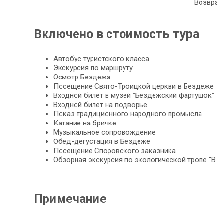
Возвра
Включено в стоимость тура
Автобус туристского клас­са
Экс­кур­сия по марш­ру­ту
Осмотр Бездежа
По­се­ще­ние Свято-Троицкой церк­ви в Бездеже
Входной би­лет в му­зей "Бездежский фартушок"
Входной би­лет на подворье
Показ тра­ди­ци­он­но­го на­род­но­го промысла
Ка­та­ние на брич­ке
Музыкальное со­про­вож­де­ние
Обед-дегустация в Бездеже
По­се­ще­ние Споровского заказника
Об­зор­ная экскурсия по экологической тро­пе 
Примечание