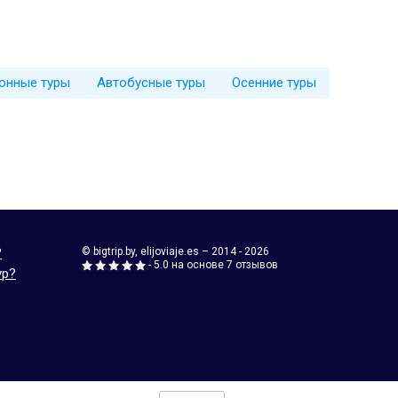
онные туры
Автобусные туры
Осенние туры
?
© bigtrip.by,
elijoviaje.es
– 2014 - 2026
- 5.0 на основе 7 отзывов
ур?