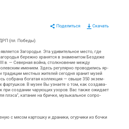
Скачать
СДРП (пл. Победы).
в­ля­ет­ся Загородье. Эта уди­ви­тель­ное ме­сто, где
и Загородья бережно хра­нят­ся в зна­ме­ни­том Бездеже
II в. — Се­вер­ная вой­на, столкновение меж­ду
евским име­ни­ем. Здесь ре­гу­ляр­но проводились яр­
ра­ди­ции ­мест­ных жи­те­лей се­год­ня хра­нит му­зей
ь со­бра­на бо­га­тая кол­лек­ция — свы­ше 350 эк­зем­
фартушков. В музее Вы узна­е­те о том, как со­зда­ва­
к при создании чарующих узоров. Вас так­же ожи­да­ет
я плэса", катание на брич­ке, му­зы­каль­ное со­про­
еную с мя­сом картошку и дра­ни­ки, огурчики из бочки