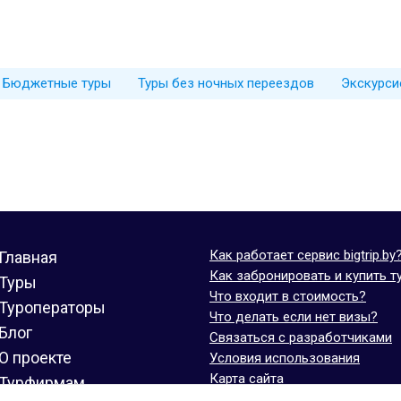
Бюджетные туры
Туры без ночных переездов
Экскурси
Как работает сервис bigtrip.by
Главная
Как забронировать и купить т
Туры
Что входит в стоимость?
Туроператоры
Что делать если нет визы?
Блог
Связаться с разработчиками
О проекте
Условия использования
Карта сайта
Турфирмам