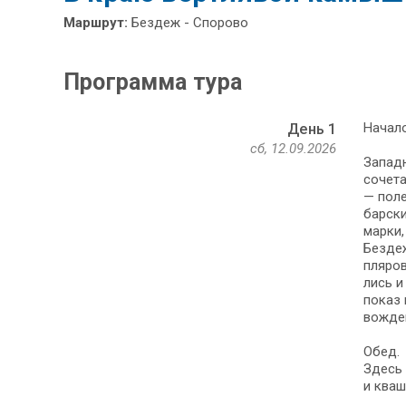
Маршрут:
Бездеж - Спорово
Программа тура
Начало
День 1
сб, 12.09.2026
Западн
со­че­
— поле
барски
мар­ки,
Бездеж
пля­ро
лись и
по­каз
вож­де
Обед.
Здесь 
и кваш