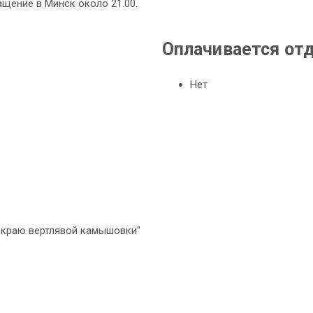
щение в Минск около 21.00.
Оплачивается от
Нет
"В краю вертлявой камышовки"