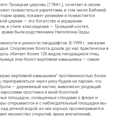
вято-Троицкая церковь (1784 г.), со­че­та­ет в сво­ем
о­жет похвастаться раритетами, в том чис­ле Библией,
­то­рии хра­ма, покажет ре­лик­вии и похвастается
ой церк­ви — это бо­гат­ство и укра­ше­ние
м, в сти­ле клас­си­циз­ма — Троицкий костел,
хра­ма бы­ли родственники На­по­лео­на Ор­ды.
ран­но­сти и ценности ланд­шаф­тов. В 1999 г. заказник
ья. Споровские бо­ло­та дошли до нас прак­ти­че­ски в
; здесь оби­та­ет бо­лее 120 ви­дов гнездящихся птиц.
тательница этих бо­лот вертлявая камышевка — са­мая
.
 краю вертлявой камышовки" про­тя­жен­но­стью бо­лее
, переправляться че­рез реку бу­дем на пароме, что
ропа — де­ре­вян­ный настил, жи­во­пис­но уходящий
с зарослями тростника и иной болотной
бзорных площадок, оснащенных стендами о флоре и
ы от­кры­ва­ют­ся и с наблюдательный пло­щад­ки вы­
о над речной водой; из них хо­ро­шо просматривается
вит мно­же­ство открытий, яр­ких впечатлений,