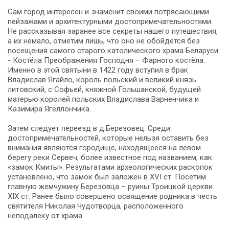
Сам город интересен и знаменит своими потрясающими
пейзажами и архитектурными достопримечательностями.
Не рассказывая заранее все секреты нашего путешествия,
а их немало, отметим лишь, что оно не обойдётся без
посещения самого старого католического храма Беларуси
- Костёла Преображения Господня – Фарного костёла.
Именно в этой святыни в 1422 году вступил в брак
Владислав Ягайло, король польский и великий князь
литовский, с Софьей, княжной Гольшанской, будущей
матерью королей польских Владислава Варненчика и
Казимира Ягеллончика.
Затем следует переезд в д.Березовец. Среди
достопримечательностей, которые нельзя оставить без
внимания являются городище, находящееся на левом
берегу реки Сервеч, более известное под названием, как
«замок Кмиты». Результатами археологических раскопок
установлено, что замок был заложен в XVI ст. Посетим
главную жемчужину Березовца – руины Троицкой церкви
XIX ст. Ранее было совершено освящение родника в честь
святителя Николая Чудотворца, расположенного
неподалёку от храма.