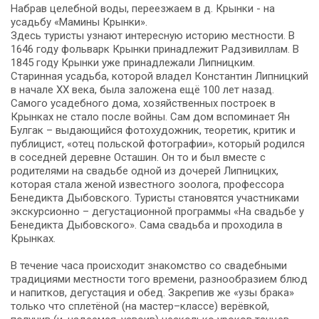
Набрав целебной воды, переезжаем в д. Крынки - на
усадьбу «Мамины Крынки».
Здесь туристы узнают интересную историю местности. В
1646 году фольварк Крынки принадлежит Радзивиллам. В
1845 году Крынки уже принадлежали Липницким.
Старинная усадьба, которой владел Константин Липницкий
в начале XX века, была заложена ещё 100 лет назад.
Самого усадебного дома, хозяйственных построек в
Крынках не стало после войны. Сам дом вспоминает Ян
Булгак – выдающийся фотохудожник, теоретик, критик и
публицист, «отец польской фотографии», который родился
в соседней деревне Осташин. Он то и был вместе с
родителями на свадьбе одной из дочерей Липницких,
которая стала женой известного зоолога, профессора
Бенедикта Дыбовского. Туристы становятся участниками
экскурсионно – дегустационной программы «На свадьбе у
Бенедикта Дыбовского». Сама свадьба и проходила в
Крынках.
В течение часа происходит знакомство со свадебными
традициями местности того времени, разнообразием блюд
и напитков, дегустация и обед. Закрепив же «узы брака»
только что сплетёной (на мастер–классе) верёвкой,