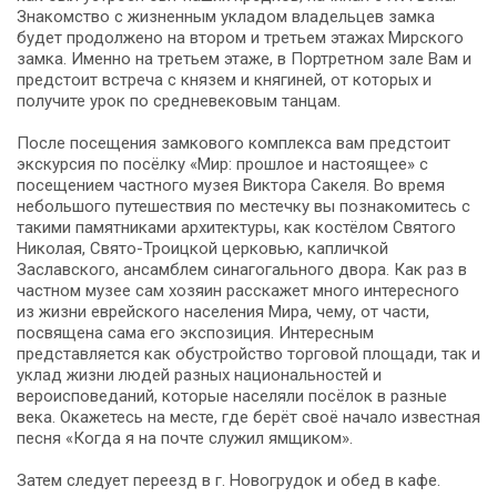
Знакомство с жизненным укладом владельцев замка
будет продолжено на втором и третьем этажах Мирского
замка. Именно на третьем этаже, в Портретном зале Вам и
предстоит встреча с князем и княгиней, от которых и
получите урок по средневековым танцам.
После посещения замкового комплекса вам предстоит
экскурсия по посёлку «Мир: прошлое и настоящее» с
посещением частного музея Виктора Сакеля. Во время
небольшого путешествия по местечку вы познакомитесь с
такими памятниками архитектуры, как костёлом Святого
Николая, Свято-Троицкой церковью, капличкой
Заславского, ансамблем синагогального двора. Как раз в
частном музее сам хозяин расскажет много интересного
из жизни еврейского населения Мира, чему, от части,
посвящена сама его экспозиция. Интересным
представляется как обустройство торговой площади, так и
уклад жизни людей разных национальностей и
вероисповеданий, которые населяли посёлок в разные
века. Окажетесь на месте, где берёт своё начало известная
песня «Когда я на почте служил ямщиком».
Затем следует переезд в г. Новогрудок и обед в кафе.