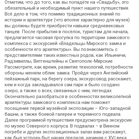
Отметим, что до того, как вы попадёте на «Свадьбу», это
обязательный и необходимый пункт нашего путешествия.
Всё дело в том, что помимо традиционных знаний по
истории и архитектуре (что вполне характерно для музея)
вы должны будете приобрести навыки средневековых
танцев. После прибытия в посёлок, туристам для начала,
предлагается часовая прогулка по территории замкового
комплекса с экскурсией «Владельцы Мирского замка и
особенности его архитектуры». Вы познакомитесь с
представителями таких известных родов, как Ильиничи,
Радзивиллы, Витгенштейны и Святополк-Мирские.
Рассмотрите, как время, развитие технологий, потребности
обороны меняли облик замка. Пройдя через Английский
пейзажный парк, на берегу озера, экскурсовод расскажет,
кем и когда закладывался сам парк и было создано
озеро, а также о всех, связанных с ним, легендах.
Окончательно разобраться в особенностях великолепной
архитектуры замкового комплекса нам поможет
посещение первой музейной экспозиции – Юго-западной
башни, а также боевой галереи и тюремного подвала.
Далее программой путешествия предусмотрена экскурсия
по музею Северного корпуса. В подвалах – в Винном
погребе и других экспозиционных залах вам расскажут,
как был устроен быт наших предков, начиная с XVI века.