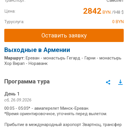
Транспорт:
Самолет
2842
Цена:
BYN
/948 $
Туруслуга:
0 BYN
Оставить заявку
Выходные в Армении
Маршрут:
Ереван - монастырь Гегард - Гарни - монастырь
Хор Вирап - Нораванк
Программа тура
День 1
сб, 26.09.2026
00:05 - 05:05* - авиаперелет Минск-Ереван.
*Время ориентировочное, уточнять перед вылетом.
Прибытие в международный аэропорт Звартноц, трансфер