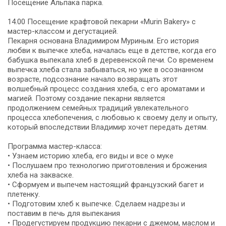
Посещение Альпака парка.
14.00 Посещение крафтовой пекарни «Murin Bakery» с
мастер-классом и дегустацией.
Пекарня основана Владимиром Муриным. Его история
любви к выпечке хлеба, началась еще в детстве, когда его
бабушка выпекала хлеб в деревенской печи. Со временем
выпечка хлеба стала забываться, но уже в осознанном
возрасте, подсознание начало возвращать этот
волшебный процесс создания хлеба, с его ароматами и
магией. Поэтому создание пекарни является
продолжением семейных традиций увлекательного
процесса хлебопечения, с любовью к своему делу и опыту,
который впоследствии Владимир хочет передать детям.
Программа мастер-класса:
• Узнаем историю хлеба, его виды и все о муке
• Послушаем про технологию приготовления и брожения
хлеба на закваске.
• Сформуем и выпечем настоящий французский багет и
плетенку.
• Подготовим хлеб к выпечке. Сделаем надрезы и
поставим в печь для выпекания
• Продегустируем продукцию пекарни с джемом, маслом и