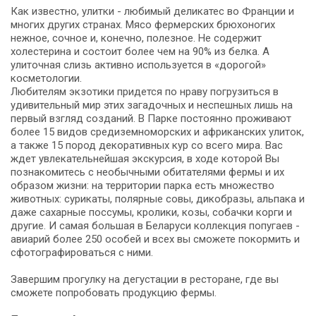
Как известно, улитки - любимый деликатес во Франции и
многих других странах. Мясо фермерских брюхоногих
нежное, сочное и, конечно, полезное. Не содержит
холестерина и состоит более чем на 90% из белка. А
улиточная слизь активно используется в «дорогой»
косметологии.
Любителям экзотики придется по нраву погрузиться в
удивительный мир этих загадочных и неспешных лишь на
первый взгляд созданий. В Парке постоянно проживают
более 15 видов средиземноморских и африканских улиток,
а также 15 пород декоративных кур со всего мира. Вас
ждет увлекательнейшая экскурсия, в ходе которой Вы
познакомитесь с необычными обитателями фермы и их
образом жизни: на территории парка есть множество
животных: сурикаты, полярные совы, дикобразы, альпака и
даже сахарные поссумы, кролики, козы, собачки корги и
другие. И самая большая в Беларуси коллекция попугаев -
авиарий более 250 особей и всех вы сможете покормить и
сфотографироваться с ними.
Завершим прогулку на дегустации в ресторане, где вы
сможете попробовать продукцию фермы.