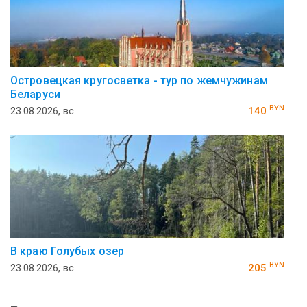
Островецкая кругосветка - тур по жемчужинам
Беларуси
BYN
23.08.2026, вс
140
В краю Голубых озер
BYN
23.08.2026, вс
205