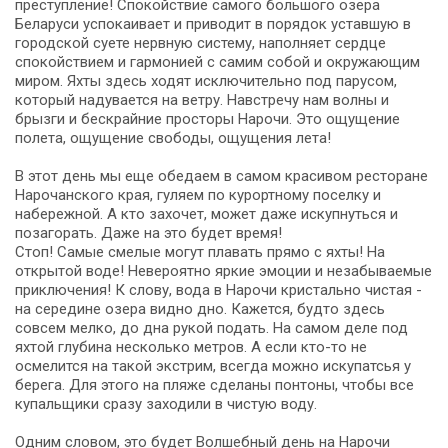
преступление! Спокойствие самого большого озера
Беларуси успокаивает и приводит в порядок уставшую в
городской суете нервную систему, наполняет сердце
спокойствием и гармонией с самим собой и окружающим
миром. Яхты здесь ходят исключительно под парусом,
который надувается на ветру. Навстречу нам волны и
брызги и бескрайние просторы Нарочи. Это ощущение
полета, ощущение свободы, ощущения лета!
В этот день мы еще обедаем в самом красивом ресторане
Нарочанского края, гуляем по курортному поселку и
набережной. А кто захочет, может даже искупнуться и
позагорать. Даже на это будет время!
Стоп! Самые смелые могут плавать прямо с яхты! На
открытой воде! Невероятно яркие эмоции и незабываемые
приключения! К слову, вода в Нарочи кристально чистая -
на середине озера видно дно. Кажется, будто здесь
совсем мелко, до дна рукой подать. На самом деле под
яхтой глубина несколько метров. А если кто-то не
осмелится на такой экстрим, всегда можно искупатсья у
берега. Для этого на пляже сделаны понтоны, чтобы все
купальщики сразу заходили в чистую воду.
Одним словом, это будет Волшебный день на Нарочи