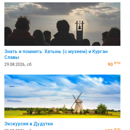
Знать и помнить: Хатынь (с музеем) и Курган
Славы
BYN
29.08.2026, сб
90
Экскурсия в Дудутки
BYN