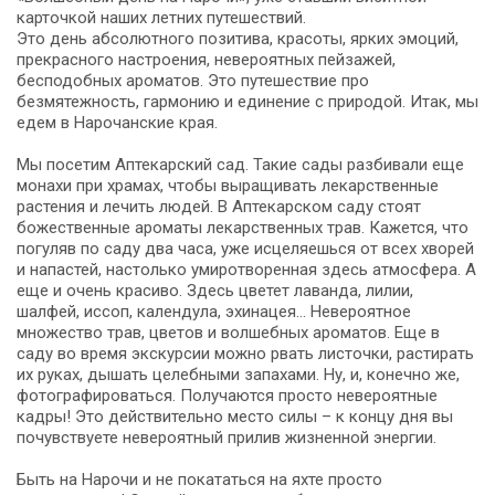
карточкой наших летних путешествий.
Это день абсолютного позитива, красоты, ярких эмоций,
прекрасного настроения, невероятных пейзажей,
бесподобных ароматов. Это путешествие про
безмятежность, гармонию и единение с природой. Итак, мы
едем в Нарочанские края.
Мы посетим Аптекарский сад. Такие сады разбивали еще
монахи при храмах, чтобы выращивать лекарственные
растения и лечить людей. В Аптекарском саду стоят
божественные ароматы лекарственных трав. Кажется, что
погуляв по саду два часа, уже исцеляешься от всех хворей
и напастей, настолько умиротворенная здесь атмосфера. А
еще и очень красиво. Здесь цветет лаванда, лилии,
шалфей, иссоп, календула, эхинацея… Невероятное
множество трав, цветов и волшебных ароматов. Еще в
саду во время экскурсии можно рвать листочки, растирать
их руках, дышать целебными запахами. Ну, и, конечно же,
фотографироваться. Получаются просто невероятные
кадры! Это действительно место силы – к концу дня вы
почувствуете невероятный прилив жизненной энергии.
Быть на Нарочи и не покататься на яхте просто