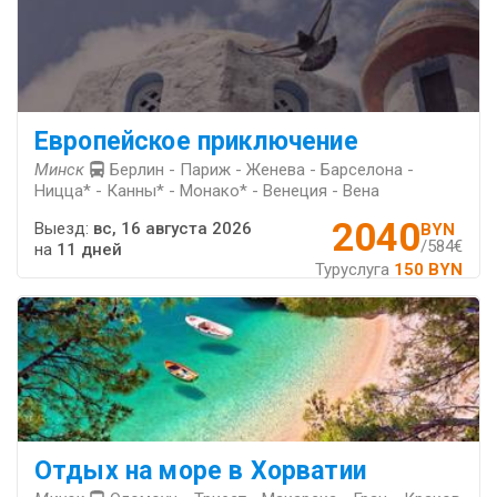
Европейское приключение
Минск
Берлин - Париж - Женева - Барселона -
Ницца* - Канны* - Монако* - Венеция - Вена
2040
Выезд:
вс, 16 августа 2026
BYN
/584€
на
11 дней
Туруслуга
150 BYN
Отдых на море в Хорватии