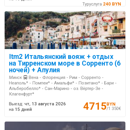
Туруслуга
240 BYN
Itm2 Итальянский вояж + отдых
на Тирренском море в Сорренто (6
ночей) + Апулия
Минск
Вена - Флоренция - Рим - Сорренто -
Неаполь* - Помпеи* - Амальфи* - Позитано* - Бари -
Альберобелло* - Сан-Марино - оз. Вёртер-Зе -
Клагенфурт*
4715
Выезд:
чт, 13 августа 2026
BYN
/1 350€
на
15 дней