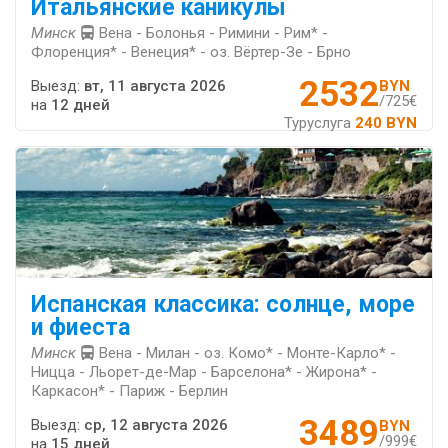
Итальянские каникулы
Минск
Вена - Болонья - Римини - Рим* -
Флоренция* - Венеция* - оз. Вёртер-Зе - Брно
2532
Выезд:
вт, 11 августа 2026
BYN
/725€
на
12 дней
Туруслуга
240 BYN
Испанская классика: солнце, море
и фиеста
Минск
Вена - Милан - оз. Комо* - Монте-Карло* -
Ницца - Льорет-де-Мар - Барселона* - Жирона* -
Каркасон* - Париж - Берлин
3489
Выезд:
ср, 12 августа 2026
BYN
/999€
на
15 дней