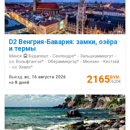
D2 Венгрия-Бавария: замки, озёра
и термы
Минск
Будапешт - Сентендре* - Зальцкаммергут -
оз. Вольфгангзе* - Обераммергау* - Мюнхен - Кестхей
- оз. Хевиз*
2165
Выезд:
вс, 16 августа 2026
BYN
/620€
на
8 дней