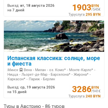
1903
Выезд:
вт, 18 августа 2026
BYN
/545€
на
7 дней
Туруслуга
295 BYN
Испанская классика: солнце, море
и фиеста
Минск
Вена - Милан - оз. Комо* - Монте-Карло* -
Ницца - Льорет-де-Мар - Барселона* - Жирона* -
Каркасон* - Париж - Берлин
3286
Выезд:
ср, 19 августа 2026
BYN
/941€
на
15 дней
Туруслуга
240 BYN
Туры в Австрию - 86 туров