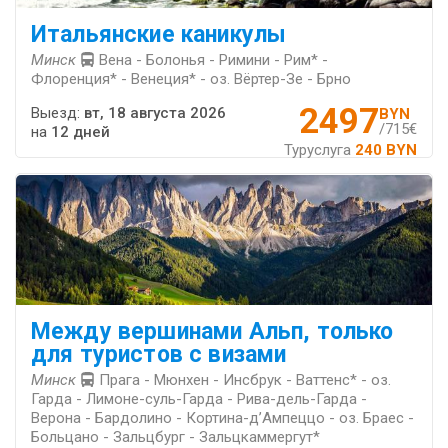
Итальянские каникулы
Минск
Вена - Болонья - Римини - Рим* -
Флоренция* - Венеция* - оз. Вёртер-Зе - Брно
2497
Выезд:
вт, 18 августа 2026
BYN
/715€
на
12 дней
Туруслуга
240 BYN
Между вершинами Альп, только
для туристов с визами
Минск
Прага - Мюнхен - Инсбрук - Ваттенс* - оз.
Гарда - Лимоне-суль-Гарда - Рива-дель-Гарда -
Верона - Бардолино - Кортина-д’Ампеццо - оз. Браес -
Больцано - Зальцбург - Зальцкаммергут*