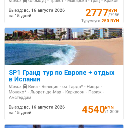
Минск
Оломоуц - Триест - Макарска - Грац - Краков
2777
Выезд:
вс, 16 августа 2026
BYN
/795€
на
15 дней
Туруслуга
250 BYN
SP1 Гранд тур по Европе + отдых
в Испании
Минск
Вена - Венеция - оз. Гарда* - Ницца -
Монако* - Льорет-де-Мар - Каркасон - Париж -
Амстердам
4540
Выезд:
вс, 16 августа 2026
BYN
/1 300€
на
15 дней