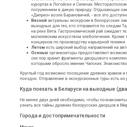
курортах в Логойске и Силичах. Месторасполо
погружением в дикую природу. Отдыхающих ожи
«Диприз» возле Барановичей, - все это доступн
Весной
актуальны экскурсии в белорусские за
выходные для тех, кто отправится по следам Т
на реке Вята. Гастрономический рай ожидает т
могилевским искусством хлебопечения. Кроме 
концернов по производству карьерной техники.
Летом
есть широкий выбор направлений на авт
Осенью
организаторы предоставляют возможно
сих пор хранит фрагменты дворцового комплекс
которыми обросло имение Чапских. Знакомство
Круглый год возможно посещение древних храмов и 
поездок. Отправление в экскурсионные туры есть из р
Куда поехать в Беларуси на выходные (два
Не менее двух дней необходимо, чтобы познакомитьс
узнать все тайны древних белорусских дворцов в Мир
Города и достопримечательности