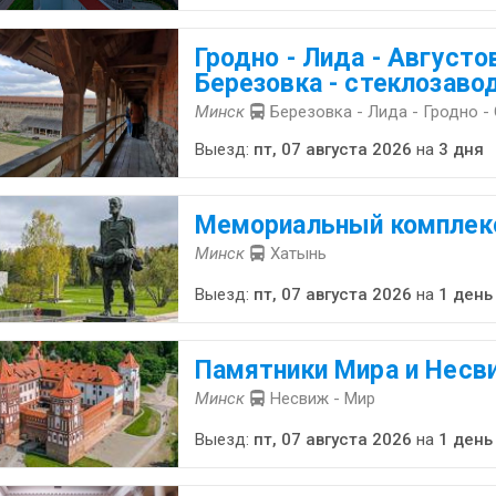
Гродно - Лида - Августо
Березовка - стеклозаво
Минск
Березовка - Лида - Гродно -
Выезд:
пт, 07 августа 2026
на
3 дня
Ме­мо­ри­аль­ный ком­плек
Минск
Хатынь
Выезд:
пт, 07 августа 2026
на
1 день
Памятники Мира и Несв
Минск
Несвиж - Мир
Выезд:
пт, 07 августа 2026
на
1 день