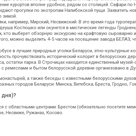
жение курортов вполне удобное, рядом со столицей. Сафари по
дают прогулки по экотропам Налибокской пущи. Захватить нов
о зимой.
мки, например, Мирский, Несвижский. В это время года туроп
адеуша Костюшко или окунется в мистические легенды Гродненщ
ех, кто выберет обзорную экскурсию на крафтовую сыроварню и
того, можно выделить 4-5 часов на посещение завода БЕЛАЗ, ч
обусе в лучшие природные уголки Беларуси, этно-культурные к
сть прочувствовать исторический колорит в белорусских дерев
а, остатки парка. В Строчицах находится единственный музей-
 с ремеслами и бытом белорусской деревни организовано в Ду
монастырей, а также беседы с известными белорусскими духо
азных городов Беларуси: Минска, Витебска, Бреста, Гродно, Го
 дня)?
я с областными центрами: Брестом (обязательно посетите мемо
е, Несвиже, Ружанах, Косово.