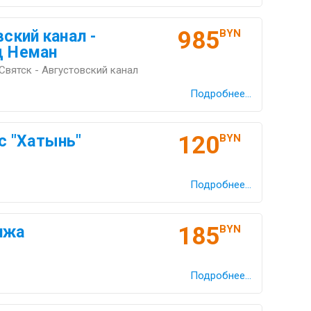
985
вский канал -
BYN
д Неман
 Святск - Августовский канал
Подробнее...
120
с "Ха­тынь"
BYN
Подробнее...
185
ижа
BYN
Подробнее...