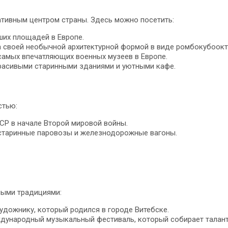
ативным центром страны. Здесь можно посетить:
их площадей в Европе.
а своей необычной архитектурной формой в виде ромбокубоокт
самых впечатляющих военных музеев в Европе.
красивыми старинными зданиями и уютными кафе.
стью:
СР в начале Второй мировой войны.
 старинные паровозы и железнодорожные вагоны.
ными традициями:
удожнику, который родился в городе Витебске.
ждународный музыкальный фестиваль, который собирает талант