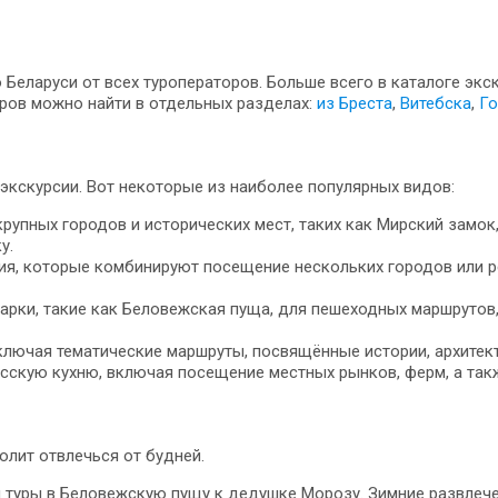
Беларуси от всех туроператоров. Больше всего в каталоге экс
ров можно найти в отдельных разделах:
из Бреста
,
Витебска
,
Го
экскурсии. Вот некоторые из наиболее популярных видов:
пных городов и исторических мест, таких как Мирский замок,
у.
ия, которые комбинируют посещение нескольких городов или ре
арки, такие как Беловежская пуща, для пешеходных маршрутов
ключая тематические маршруты, посвящённые истории, архитект
сскую кухню, включая посещение местных рынков, ферм, а так
лит отвлечься от будней.
м туры в Беловежскую пущу к дедушке Морозу. Зимние развлеч