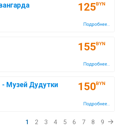
125
авангарда
BYN
Подробнее...
155
BYN
Подробнее...
150
 - Музей Дудутки
BYN
Подробнее...
1
2
3
4
5
6
7
8
9