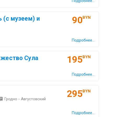
Подробнее...
90
 (с музеем) и
BYN
Подробнее...
195
яжество Сула
BYN
Подробнее...
295
BYN
Гродно - Августовский
Подробнее...