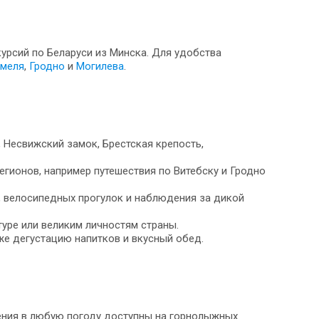
курсий по Беларуси из Минска. Для удобства
меля
,
Гродно
и
Могилева
.
 Несвижский замок, Брестская крепость,
гионов, например путешествия по Витебску и Гродно
, велосипедных прогулок и наблюдения за дикой
уре или великим личностям страны.
же дегустацию напитков и вкусный обед.
ения в любую погоду доступны на горнолыжных