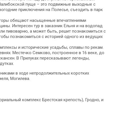
 Налибокской пуще – это подвижные выходные с
огодние приключения на Полесье, съездить в парк
ераторы обещают насыщенные впечатлениями
ины. Интересен тур в заказник Ельня и на водопад
ли пивоварню, а может быть, решит познакомиться с
тобы познакомиться с историей одного из ведущих
омплексы и исторические усадьбы, сплавы по рекам.
нях. Местечко Семково, построенное в 16 веке, до
скансен. В Прилуках пересказывают легенды,
дутках.
вниками в ходе непродолжительных коротких
меля, Могилева.
риальный комплекс Брестская крепость), Гродно, и