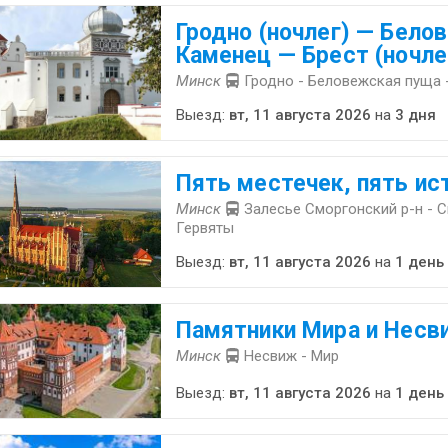
Гродно (ночлег) — Бело
Каменец — Брест (ночле
Минск
Гродно - Беловежская пуща 
Выезд:
вт, 11 августа 2026
на
3 дня
Пять местечек, пять ис
Минск
Залесье Сморгонский р-н - С
Гервяты
Выезд:
вт, 11 августа 2026
на
1 день
Памятники Мира и Несв
Минск
Несвиж - Мир
Выезд:
вт, 11 августа 2026
на
1 день