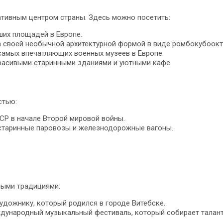
ативным центром страны. Здесь можно посетить:
их площадей в Европе.
а своей необычной архитектурной формой в виде ромбокубоокт
самых впечатляющих военных музеев в Европе.
красивыми старинными зданиями и уютными кафе.
стью:
СР в начале Второй мировой войны.
 старинные паровозы и железнодорожные вагоны.
ными традициями:
удожнику, который родился в городе Витебске.
ждународный музыкальный фестиваль, который собирает талант