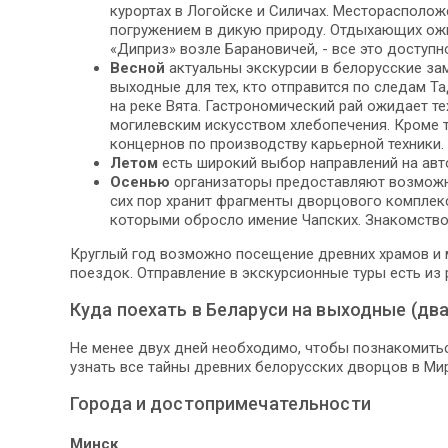
курортах в Логойске и Силичах. Месторасполо
погружением в дикую природу. Отдыхающих ожи
«Диприз» возле Барановичей, - все это доступн
Весной
актуальны экскурсии в белорусские за
выходные для тех, кто отправится по следам Т
на реке Вята. Гастрономический рай ожидает т
могилевским искусством хлебопечения. Кроме 
концернов по производству карьерной техники.
Летом
есть широкий выбор направлений на авт
Осенью
организаторы предоставляют возможно
сих пор хранит фрагменты дворцового комплекс
которыми обросло имение Чапских. Знакомство
Круглый год возможно посещение древних храмов и 
поездок. Отправление в экскурсионные туры есть из р
Куда поехать в Беларуси на выходные (два
Не менее двух дней необходимо, чтобы познакомитьс
узнать все тайны древних белорусских дворцов в Мир
Города и достопримечательности
Минск