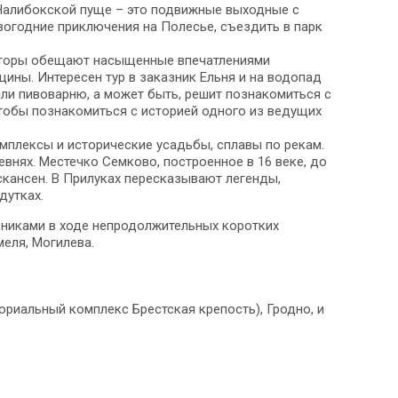
 Налибокской пуще – это подвижные выходные с
огодние приключения на Полесье, съездить в парк
ераторы обещают насыщенные впечатлениями
ины. Интересен тур в заказник Ельня и на водопад
ли пивоварню, а может быть, решит познакомиться с
тобы познакомиться с историей одного из ведущих
омплексы и исторические усадьбы, сплавы по рекам.
нях. Местечко Семково, построенное в 16 веке, до
скансен. В Прилуках пересказывают легенды,
дутках.
вниками в ходе непродолжительных коротких
меля, Могилева.
риальный комплекс Брестская крепость), Гродно, и