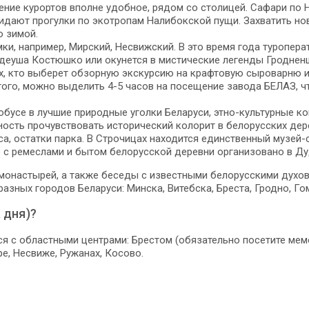
жение курортов вполне удобное, рядом со столицей. Сафари по
дают прогулки по экотропам Налибокской пущи. Захватить нов
о зимой.
мки, например, Мирский, Несвижский. В это время года туроп
адеуша Костюшко или окунется в мистические легенды Гродненщ
ех, кто выберет обзорную экскурсию на крафтовую сыроварню и
того, можно выделить 4-5 часов на посещение завода БЕЛАЗ, ч
обусе в лучшие природные уголки Беларуси, этно-культурные к
сть прочувствовать исторический колорит в белорусских дерев
а, остатки парка. В Строчицах находится единственный музей-
 с ремеслами и бытом белорусской деревни организовано в Ду
монастырей, а также беседы с известными белорусскими духо
азных городов Беларуси: Минска, Витебска, Бреста, Гродно, Го
 дня)?
я с областными центрами: Брестом (обязательно посетите мемо
е, Несвиже, Ружанах, Косово.