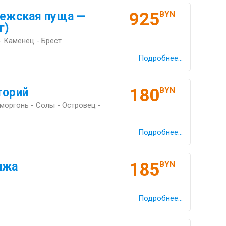
925
вежская пуща —
BYN
г)
- Каменец - Брест
Подробнее...
180
торий
BYN
моргонь - Солы - Островец -
Подробнее...
185
ижа
BYN
Подробнее...