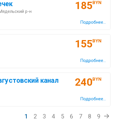
185
ечек
BYN
 Мядельский р-н
Подробнее...
155
BYN
Подробнее...
240
вгустовский канал
BYN
Подробнее...
1
2
3
4
5
6
7
8
9