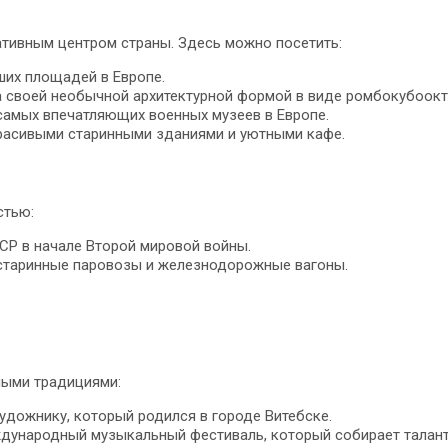
ативным центром страны. Здесь можно посетить:
их площадей в Европе.
а своей необычной архитектурной формой в виде ромбокубоокт
самых впечатляющих военных музеев в Европе.
красивыми старинными зданиями и уютными кафе.
стью:
СР в начале Второй мировой войны.
 старинные паровозы и железнодорожные вагоны.
ными традициями:
удожнику, который родился в городе Витебске.
ждународный музыкальный фестиваль, который собирает талант