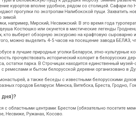
м туры в Беловежскую пущу к дедушке Морозу. Зимние развлеч
жение курортов вполне удобное, рядом со столицей. Сафари по
дают прогулки по экотропам Налибокской пущи. Захватить нов
о зимой.
мки, например, Мирский, Несвижский. В это время года туроп
адеуша Костюшко или окунется в мистические легенды Гродненщ
ех, кто выберет обзорную экскурсию на крафтовую сыроварню и
того, можно выделить 4-5 часов на посещение завода БЕЛАЗ, ч
обусе в лучшие природные уголки Беларуси, этно-культурные к
сть прочувствовать исторический колорит в белорусских дерев
а, остатки парка. В Строчицах находится единственный музей-
 с ремеслами и бытом белорусской деревни организовано в Ду
монастырей, а также беседы с известными белорусскими духо
азных городов Беларуси: Минска, Витебска, Бреста, Гродно, Го
 дня)?
я с областными центрами: Брестом (обязательно посетите мемо
е, Несвиже, Ружанах, Косово.