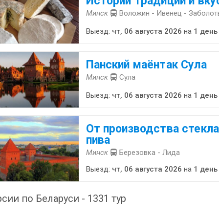
Истории традиций и вку
Минск
Воложин - Ивенец - Заболот
Выезд:
чт, 06 августа 2026
на
1 день
Панский маёнтак Сула
Минск
Сула
Выезд:
чт, 06 августа 2026
на
1 день
От производства стекла
пива
Минск
Березовка - Лида
Выезд:
чт, 06 августа 2026
на
1 день
сии по Беларуси - 1331 тур