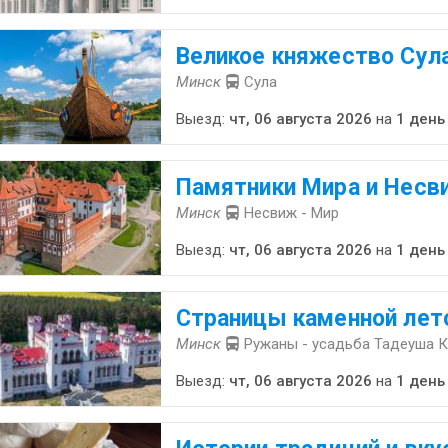
Великое княжество Сул
Минск
Сула
Выезд:
чт, 06 августа 2026
на
1 день
Памятники Мира и Несв
Минск
Несвиж - Мир
Выезд:
чт, 06 августа 2026
на
1 день
Страницы каменной лет
Минск
Ружаны - усадьба Тадеуша 
Выезд:
чт, 06 августа 2026
на
1 день