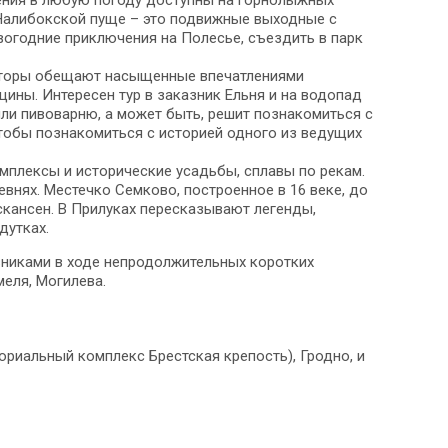
ения в любую погоду доступны на горнолыжных
 Налибокской пуще – это подвижные выходные с
огодние приключения на Полесье, съездить в парк
ераторы обещают насыщенные впечатлениями
ины. Интересен тур в заказник Ельня и на водопад
ли пивоварню, а может быть, решит познакомиться с
тобы познакомиться с историей одного из ведущих
омплексы и исторические усадьбы, сплавы по рекам.
нях. Местечко Семково, построенное в 16 веке, до
скансен. В Прилуках пересказывают легенды,
дутках.
вниками в ходе непродолжительных коротких
меля, Могилева.
риальный комплекс Брестская крепость), Гродно, и