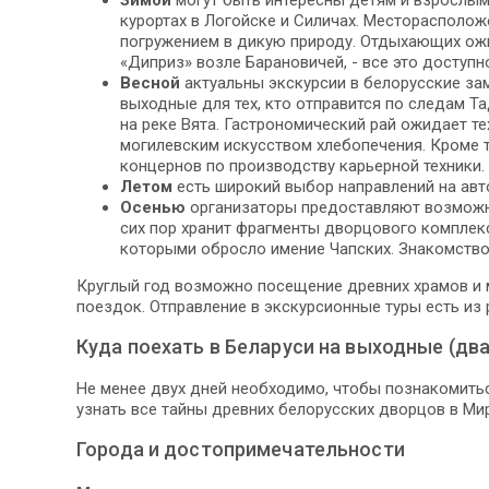
Зимой
могут быть интересны детям и взрослы
курортах в Логойске и Силичах. Месторасполо
погружением в дикую природу. Отдыхающих ожи
«Диприз» возле Барановичей, - все это доступн
Весной
актуальны экскурсии в белорусские за
выходные для тех, кто отправится по следам Т
на реке Вята. Гастрономический рай ожидает т
могилевским искусством хлебопечения. Кроме 
концернов по производству карьерной техники.
Летом
есть широкий выбор направлений на авт
Осенью
организаторы предоставляют возможно
сих пор хранит фрагменты дворцового комплекс
которыми обросло имение Чапских. Знакомство
Круглый год возможно посещение древних храмов и 
поездок. Отправление в экскурсионные туры есть из р
Куда поехать в Беларуси на выходные (два
Не менее двух дней необходимо, чтобы познакомитьс
узнать все тайны древних белорусских дворцов в Мир
Города и достопримечательности