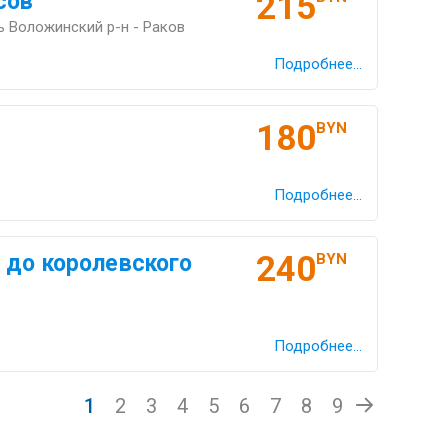
215
сов
ь Воложинский р-н - Раков
Подробнее...
180
BYN
Подробнее...
240
 до королевского
BYN
Подробнее...
1
2
3
4
5
6
7
8
9