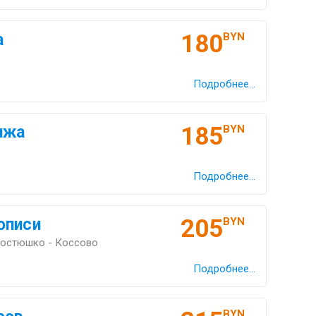
180
а
BYN
Подробнее...
185
ижа
BYN
Подробнее...
205
описи
BYN
Костюшко - Коссово
Подробнее...
BYN