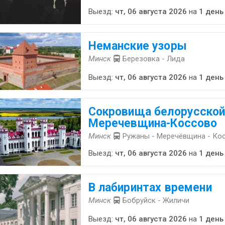
Выезд:
чт, 06 августа 2026
на
1 день
Неманские узоры
Минск
Березовка - Лида
Выезд:
чт, 06 августа 2026
на
1 день
Сокровища белорусской
Меречевщина-Коссово
Минск
Ружаны - Меречёвщина - Ко
Выезд:
чт, 06 августа 2026
на
1 день
В лабиринтах времени
Минск
Бобруйск - Жиличи
Выезд:
чт, 06 августа 2026
на
1 день