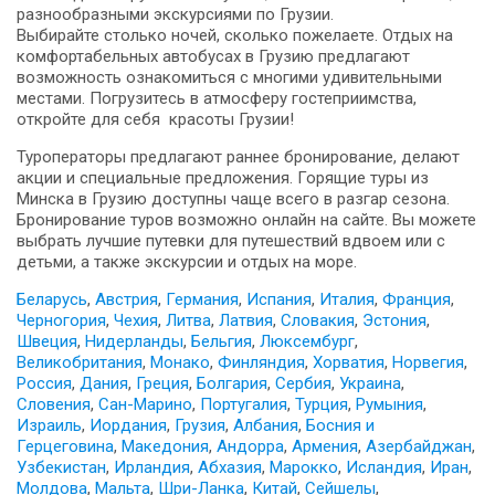
разнообразными экскурсиями по Грузии.
Выбирайте столько ночей, сколько пожелаете. Отдых на
комфортабельных автобусах в Грузию предлагают
возможность ознакомиться с многими удивительными
местами. Погрузитесь в атмосферу гостеприимства,
откройте для себя красоты Грузии!
Туроператоры предлагают раннее бронирование, делают
акции и специальные предложения. Горящие туры из
Минска в Грузию доступны чаще всего в разгар сезона.
Бронирование туров возможно онлайн на сайте. Вы можете
выбрать лучшие путевки для путешествий вдвоем или с
детьми, а также экскурсии и отдых на море.
Беларусь
,
Австрия
,
Германия
,
Испания
,
Италия
,
Франция
,
Черногория
,
Чехия
,
Литва
,
Латвия
,
Словакия
,
Эстония
,
Швеция
,
Нидерланды
,
Бельгия
,
Люксембург
,
Великобритания
,
Монако
,
Финляндия
,
Хорватия
,
Норвегия
,
Россия
,
Дания
,
Греция
,
Болгария
,
Сербия
,
Украина
,
Словения
,
Сан-Марино
,
Португалия
,
Турция
,
Румыния
,
Израиль
,
Иордания
,
Грузия
,
Албания
,
Босния и
Герцеговина
,
Македония
,
Андорра
,
Армения
,
Азербайджан
,
Узбекистан
,
Ирландия
,
Абхазия
,
Марокко
,
Исландия
,
Иран
,
Молдова
,
Мальта
,
Шри-Ланка
,
Китай
,
Сейшелы
,