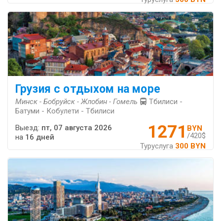
Грузия с отдыхом на море
Минск - Бобруйск - Жлобин - Гомель
Тбилиси -
Батуми - Кобулети - Тбилиси
1271
Выезд:
пт, 07 августа 2026
BYN
/420$
на
16 дней
Туруслуга
300 BYN