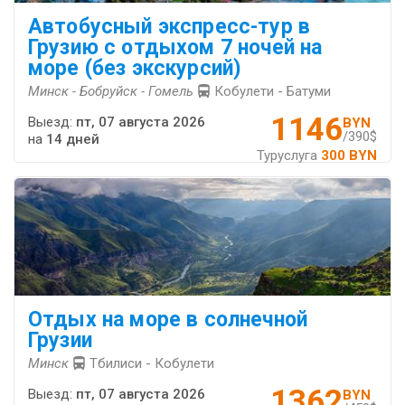
Автобусный экспресс-тур в
Грузию с отдыхом 7 ночей на
море (без экскурсий)
Минск - Бобруйск - Гомель
Кобулети - Батуми
1146
Выезд:
пт, 07 августа 2026
BYN
/390$
на
14 дней
Туруслуга
300 BYN
Отдых на море в солнечной
Грузии
Минск
Тбилиси - Кобулети
1362
Выезд:
пт, 07 августа 2026
BYN