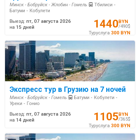
Минск - Бобруйск - Жлобин - Гомель
Тбилиси -
Батуми - Кобулети
1440
Выезд:
пт, 07 августа 2026
BYN
/490$
на
15 дней
Туруслуга
300 BYN
Экспресс тур в Грузию на 7 ночей
Минск - Бобруйск - Гомель
Батуми - Кобулети -
Уреки - Гонио
1105
Выезд:
пт, 07 августа 2026
BYN
/365$
на
14 дней
Туруслуга
300 BYN