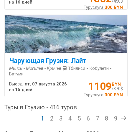
/450$
на
16 дней
Туруслуга
300 BYN
Чарующая Грузия: Лайт
Минск - Могилев - Кричев
Тбилиси - Кобулети -
Батуми
1109
Выезд:
пт, 07 августа 2026
BYN
/370$
на
15 дней
Туруслуга
300 BYN
Туры в Грузию - 416 туров
1
2
3
4
5
6
7
8
9