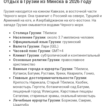
Отдых в Грузии из Минска в 2026 году
Грузия находится на южном Кавказе, в восточной части
Черного моря. Она граничит с Россией на севере, Турцией и
Арменией на юге, и Азербайджаном на юго-востоке. На
западе Грузия омывается водами Черного моря.
Столица Грузии
: Тбилиси
Население Грузии
: около 3.7 миллиона человек
Официальный язык Грузии
: грузинский
Валюта Грузии
: Лари (GEL)
Часовой пояс Грузии
: GMT+4
Климат Грузии
: субтропический и континентальный
Основные религии Грузии
: православное
христианство
Важные города и курорты Грузии
: Тбилиси,
Кутаиси, Батуми, Рустави, Уреки, Квариати, Гонио,
Главные достопримечательности Грузии
:
Крепость Нарикала, Старый Тбилиси, Казбек,
монастырь Гергети, ботанический сад Батуми,
пещерный город Уплисцихе, Карстовые пещеры
Сатаплии, старинные храмы, скальный монастырь
Лечебные курорты Грузии
: Боржоми, Саирме,
Цхалтубо