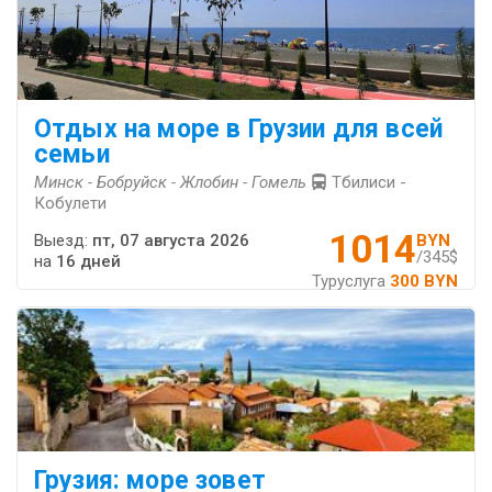
Отдых на море в Грузии для всей
семьи
Минск - Бобруйск - Жлобин - Гомель
Тбилиси -
Кобулети
1014
Выезд:
пт, 07 августа 2026
BYN
/345$
на
16 дней
Туруслуга
300 BYN
Грузия: море зовет