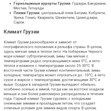
Горнолыжные курорты Грузии
: Гудаури, Бакуриани,
Местия, Тетнулди
Пляжи Грузии:
центральный пляж Батуми, Кобулети,
Уреки, Гонио, Квариати, Шекветили, Цихисдзири,
Сарпи.
Климат Грузии
Климат Грузии разнообразен и зависит от
географического положения и рельефа страны. В целом,
здесь мягкая зима и теплое лето. На побережье Черного
моря климат субтропический, зимы там мягкие с
температурами редко опускающимися ниже 0°C, а лето
тёплое и влажное с температурами около 25-30°C. В
восточной части Грузии климат континентальный, зимы
холодные, температура может опускаться до -10°C, а лето
сухое и жаркое с температурами, достигающими 30°C и
выше. Осадки в западной Грузии выпадают обильно,
особенно осенью и зимой, тогда как на востоке осадков
меньше и они более равномерно распределены в течение
года. Горный климат Грузии суровее, с холодными
снежными зимами и прохладным летом, что создает
отличные условия для зимних видов спорта. В целом,