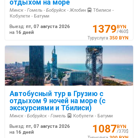
отдыхом на море
Минск - Гомель - Бобруйск - Жлобин
Тбилиси -
Кобулети - Батуми
1379
Выезд:
пт, 07 августа 2026
BYN
/460$
на
16 дней
Туруслуга
350 BYN
Автобусный тур в Грузию с
отдыхом 9 ночей на море (с
экскурсиями и Тбилиси)
Минск - Бобруйск - Гомель
Кобулети - Батуми
1087
Выезд:
пт, 07 августа 2026
BYN
/370$
на
16 дней
Туруслуга
300 BYN