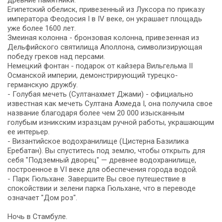
древние памятники:
Египетский обелиск, привезенный из Луксора по приказу
императора Феодосия I в IV веке, он украшает площадь
уже более 1600 лет.
Змеиная колонна - бронзовая колонна, привезенная из
Дельфийского святилища Аполлона, символизирующая
победу греков над персами.
Немецкий фонтан - подарок от кайзера Вильгельма II
Османской империи, демонстрирующий турецко-
германскую дружбу.
- Голубая мечеть (Султанахмет Джами) - официально
известная как мечеть Султана Ахмеда I, она получила свое
название благодаря более чем 20 000 изысканным
голубым изникским изразцам ручной работы, украшающим
ее интерьер.
- Византийское водохранилище (Цистерна Базилика
Еребатан). Вы спуститесь под землю, чтобы открыть для
себя "Подземный дворец" — древнее водохранилище,
построенное в VI веке для обеспечения города водой.
- Парк Гюльхане. Завершите Вы свое путешествие в
спокойствии и зелени парка Гюльхане, что в переводе
означает "Дом роз".
Ночь в Стамбуле.