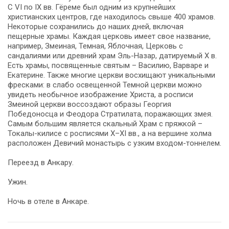
С VI по IX вв. Гёреме был одним из крупнейших
христианских центров, где находилось свыше 400 храмов.
Некоторые сохранились до наших дней, включая
пещерные храмы. Каждая церковь имеет свое название,
например, Змеиная, Темная, Яблочная, Церковь с
сандалиями или древний храм Эль-Назар, датируемый X в.
Есть храмы, посвященные святым – Василию, Варваре и
Екатерине. Также многие церкви восхищают уникальными
фресками: в слабо освещенной Темной церкви можно
увидеть необычное изображение Христа, а росписи
Змеиной церкви воссоздают образы Георгия
Победоносца и Феодора Стратилата, поражающих змея.
Самым большим является скальный Храм с пряжкой –
Токалы-килисе с росписями X–XI вв., а на вершине холма
расположен Девичий монастырь с узким входом-тоннелем.
Переезд в Анкару.
Ужин.
Ночь в отеле в Анкаре.