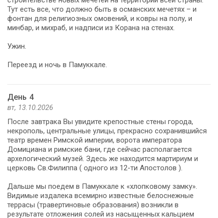
строительстве новых мечетей на территории всей страны.
Тут есть все, что должно быть в османских мечетях – и
фонтан для религиозных омовений, и ковры на полу, и
минбар, и михраб, и надписи из Корана на стенах.
Ужин.
Переезд и ночь в Памуккале.
День 4
вт, 13.10.2026
После завтрака Вы увидите крепостные стены города,
некрополь, центральные улицы, прекрасно сохранившийся
театр времен Римской империи, ворота императора
Домициана и римские бани, где сейчас располагается
архелогический музей. Здесь же находится мартириум и
церковь Св.Филиппа ( одного из 12-ти Апостолов ).
Дальше мы поедем в Памуккале к «хлопковому замку».
Видимые издалека всемирно известные белоснежные
террасы (травертиновые образования) возникли в
результате отложения солей из насыщенных кальцием