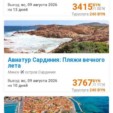
3415
Выезд:
вс, 09 августа 2026
BYN
/1 007€
на
13 дней
Туруслуга
240 BYN
Авиатур Сардиния: Пляжи вечного
лета
Минск
остров Сардиния
3767
Выезд:
вс, 09 августа 2026
BYN
/1 111€
на
10 дней
Туруслуга
240 BYN