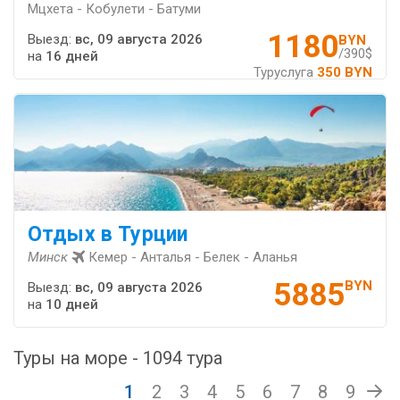
Мцхета - Кобулети - Батуми
1180
Выезд:
вс, 09 августа 2026
BYN
/390$
на
16 дней
Туруслуга
350 BYN
Отдых в Турции
Минск
Кемер - Анталья - Белек - Аланья
5885
BYN
Выезд:
вс, 09 августа 2026
на
10 дней
Туры на море - 1094 тура
1
2
3
4
5
6
7
8
9