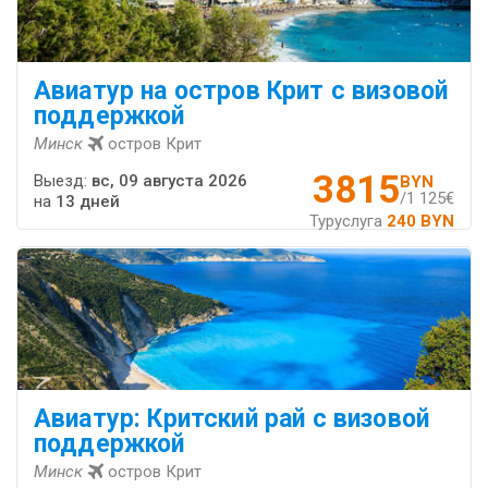
Авиатур на остров Крит с визовой
поддержкой
Минск
остров Крит
3815
Выезд:
вс, 09 августа 2026
BYN
/1 125€
на
13 дней
Туруслуга
240 BYN
Авиатур: Критский рай с визовой
поддержкой
Минск
остров Крит