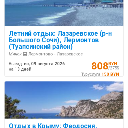
Летний отдых: Лазаревское (р-н
Большого Сочи), Лермонтов
(Туапсинский район)
Минск
Лермонтово - Лазаревское
808
Выезд:
вс, 09 августа 2026
BYN
/275$
на
13 дней
Туруслуга
150 BYN
Отдых в Крыму: Феодосия,