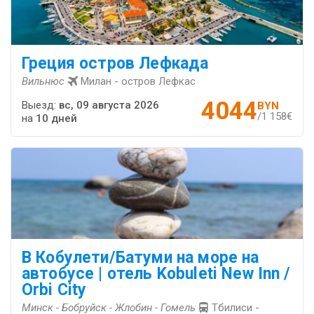
Греция остров Лефкада
Вильнюс
Милан - остров Лефкас
4044
Выезд:
вс, 09 августа 2026
BYN
/1 158€
на
10 дней
В Кобулети/Батуми на море на
автобусе | отель Kobuleti New Inn /
Orbi City
Минск - Бобруйск - Жлобин - Гомель
Тбилиси -