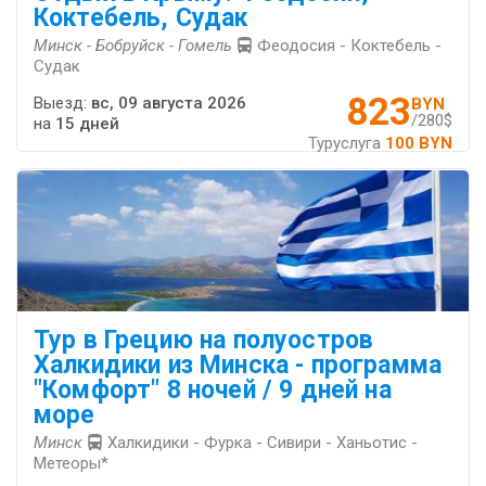
Коктебель, Судак
Минск - Бобруйск - Гомель
Феодосия - Коктебель -
Судак
823
Выезд:
вс, 09 августа 2026
BYN
/280$
на
15 дней
Туруслуга
100 BYN
Тур в Грецию на полуостров
Халкидики из Минска - программа
"Комфорт" 8 ночей / 9 дней на
море
Минск
Халкидики - Фурка - Сивири - Ханьотис -
Метеоры*