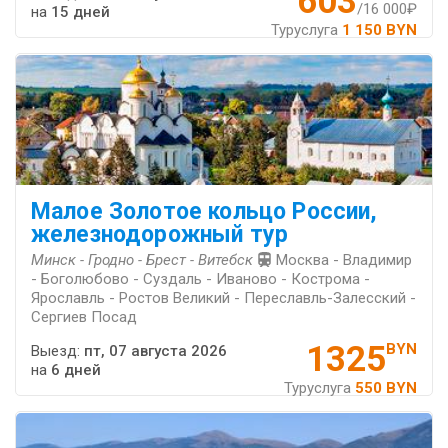
603
/16 000₽
на
15 дней
Туруслуга
1 150 BYN
Малое Золотое кольцо России,
железнодорожный тур
Минск - Гродно - Брест - Витебск
Москва - Владимир
- Боголюбово - Суздаль - Иваново - Кострома -
Ярославль - Ростов Великий - Переславль-Залесский -
Сергиев Посад
1325
BYN
Выезд:
пт, 07 августа 2026
на
6 дней
Туруслуга
550 BYN