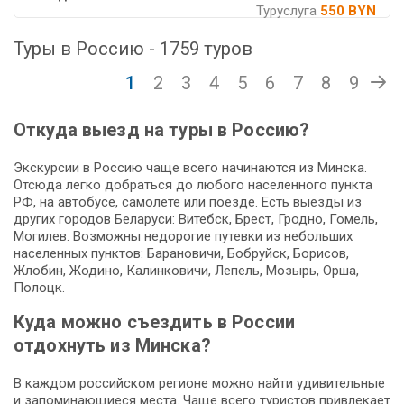
Туруслуга
550 BYN
Туры в Россию - 1759 туров
1
2
3
4
5
6
7
8
9
Откуда выезд на туры в Россию?
Экскурсии в Россию чаще всего начинаются из Минска.
Отсюда легко добраться до любого населенного пункта
РФ, на автобусе, самолете или поезде. Есть выезды из
других городов Беларуси: Витебск, Брест, Гродно, Гомель,
Могилев. Возможны недорогие путевки из небольших
населенных пунктов: Барановичи, Бобруйск, Борисов,
Жлобин, Жодино, Калинковичи, Лепель, Мозырь, Орша,
Полоцк.
Куда можно съездить в России
отдохнуть из Минска?
В каждом российском регионе можно найти удивительные
и запоминающиеся места. Чаще всего туристов привлекает