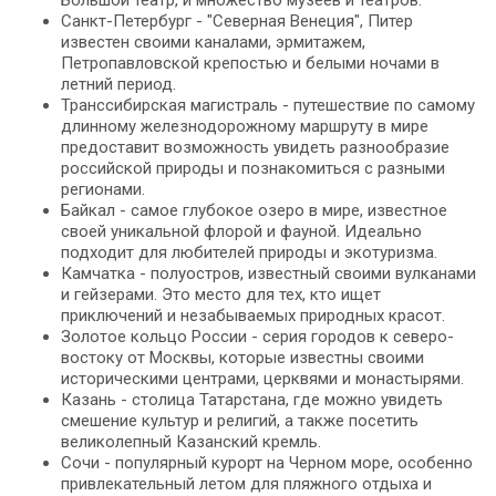
Большой театр, и множество музеев и театров.
Санкт-Петербург - "Северная Венеция", Питер
известен своими каналами, эрмитажем,
Петропавловской крепостью и белыми ночами в
летний период.
Транссибирская магистраль - путешествие по самому
длинному железнодорожному маршруту в мире
предоставит возможность увидеть разнообразие
российской природы и познакомиться с разными
регионами.
Байкал - самое глубокое озеро в мире, известное
своей уникальной флорой и фауной. Идеально
подходит для любителей природы и экотуризма.
Камчатка - полуостров, известный своими вулканами
и гейзерами. Это место для тех, кто ищет
приключений и незабываемых природных красот.
Золотое кольцо России - серия городов к северо-
востоку от Москвы, которые известны своими
историческими центрами, церквями и монастырями.
Казань - столица Татарстана, где можно увидеть
смешение культур и религий, а также посетить
великолепный Казанский кремль.
Сочи - популярный курорт на Черном море, особенно
привлекательный летом для пляжного отдыха и