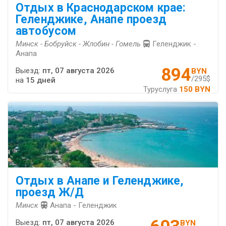
Отдых в Краснодарском крае:
Геленджике, Анапе проезд
автобусом
Минск - Бобруйск - Жлобин - Гомель
Геленджик -
Анапа
894
Выезд:
пт, 07 августа 2026
BYN
/295$
на
15 дней
Туруслуга
150 BYN
Отдых в Анапе и Геленджике,
проезд Ж/Д
Минск
Анапа - Геленджик
Выезд:
пт, 07 августа 2026
BYN