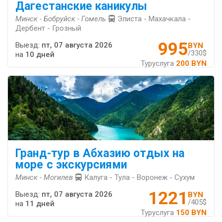
Дагестанские каникулы
Минск - Бобруйск - Гомель
Элиста - Махачкала -
Дербент - Грозный
995
Выезд:
пт, 07 августа 2026
BYN
/330$
на
10 дней
Туруслуга
200 BYN
Гранд-тур в Абхазию отдых на
море с экскурсиями
Минск - Могилев
Калуга - Тула - Воронеж - Сухум
1221
Выезд:
пт, 07 августа 2026
BYN
/405$
на
11 дней
Туруслуга
150 BYN