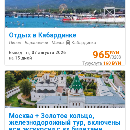
Отдых в Кабардинке
Пинск - Барановичи - Минск
Кабардинка
965
Выезд:
пт, 07 августа 2026
BYN
/320$
на
15 дней
Туруслуга
160 BYN
Москва + Золотое кольцо,
железнодорожный тур, включены
все экскурсии с вх.билетами