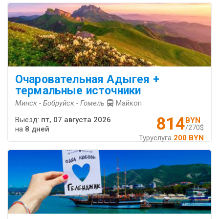
Очаровательная Адыгея +
термальные источники
Минск - Бобруйск - Гомель
Майкоп
814
Выезд:
пт, 07 августа 2026
BYN
/270$
на
8 дней
Туруслуга
200 BYN