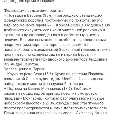
Свободное время в Париже.
Желающим предлагаем посетить:
– Поездка в Версаль (35 €) – загородную резиденцию
французских королей, построенную по прихоти самого
видного монарха Франции – Короля-солнце Людовика XIV,
любившего окружить себя исключительной роскошью и
купаться в лучах возведенного в собственную честь
величия. В замке вы можете полюбоваться роскошными
апартаментами короля и королевы и незаметно
повальсировать в знаменитой Зеркальной галерее, а также
прогуляться по славным садам и паркам Версаля –
вершине творчества придворного архитектора Людовика
XIV Андре Лёнотра.
Возвращение в Париж.
– Круиз по реке Сена (16 €). Круиз по «артерии Парижа»
знаменитой Сене с аудиогидом. Необычайные виды на
набережную и мосты французской столицы.
– Подъём на башню Монпарнас (18 €). Любители
захватывающих видов приглашаются на смотровую
площадку Монпарнас, которая располагается на крыше
небоскреба высотой в 210м, откуда с высоты птичьего
полета просматриваются многие достопримечательности
Парижа, включая его главный символ – Эйфелеву башню.