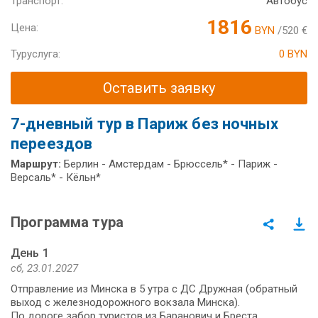
Транспорт:
Автобус
1816
Цена:
BYN
/520 €
Туруслуга:
0 BYN
Оставить заявку
7-дневный тур в Париж без ночных
переездов
Маршрут:
Берлин - Амстердам - Брюссель* - Париж -
Версаль* - Кёльн*
Программа тура
День 1
сб, 23.01.2027
Отправление из Минска в 5 утра с ДС Дружная (обратный
выход с железнодорожного вокзала Минска).
По дороге забор туристов из Баранович и Бреста.