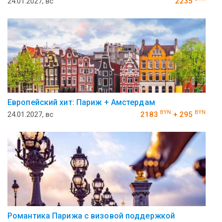
24.01.2027, вс
2235
Европейский хит: Париж + Амстердам
BYN
BYN
24.01.2027, вс
2183
+ 295
Романтика Парижа с визовой поддержкой