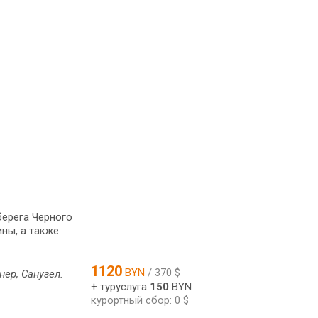
берега Черного
ины, а также
1120
BYN
/ 370 $
ер, Санузел.
+ туруслуга
150
BYN
курортный сбор: 0 $