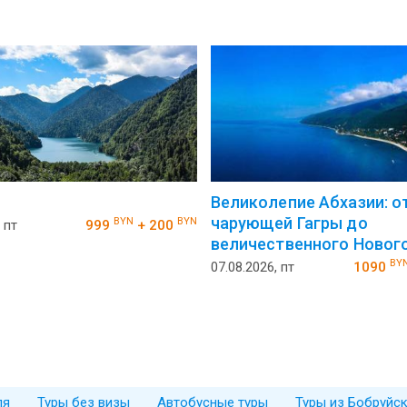
Великолепие Абхазии: о
чарующей Гагры до
BYN
BYN
 пт
999
+ 200
величественного Новог
BY
07.08.2026, пт
1090
ля
Туры без визы
Автобусные туры
Туры из Бобруйс