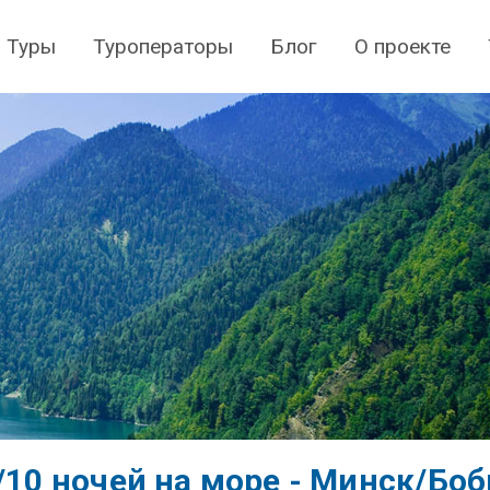
Туры
Туроператоры
Блог
О проекте
й/10 ночей на море - Минск/Бо