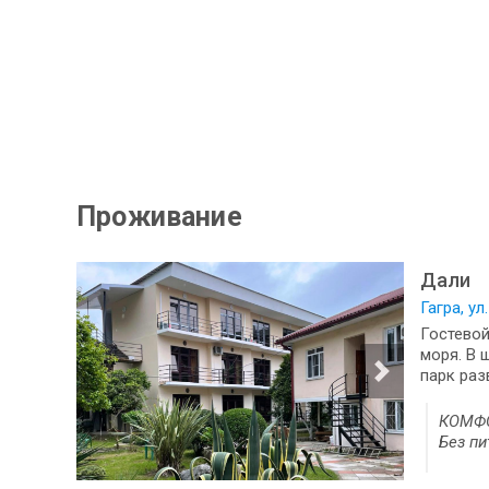
Проживание
Дали
Гагра, ул
Гостевой
моря. В 
парк раз
КОМФОР
Без пи