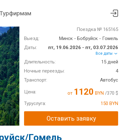
Турфирмам
Поездка № 165165
Выезд:
Минск - Бобруйск - Гомель
Даты:
пт, 19.06.2026 - пт, 03.07.2026
Все даты
Длительность:
15 дней
Ночные переезды:
4
Транспорт:
Автобус
1120
Цена:
от
BYN
/370 $
Туруслуга:
150 BYN
Оставить заявку
бруйск/Гомель