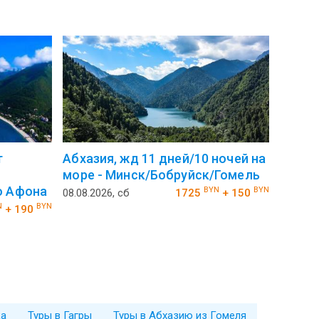
т
Абхазия, жд 11 дней/10 ночей на
море - Минск/Бобруйск/Гомель
о Афона
BYN
BYN
08.08.2026, сб
1725
+ 150
N
BYN
+ 190
ка
Туры в Гагры
Туры в Абхазию из Гомеля