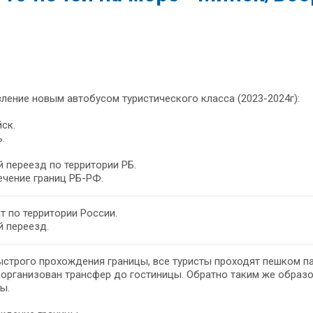
ление новым автобусом туристического класса (2023-2024г):
ск.
.
 переезд по территории РБ.
чение границ РБ-РФ.
т по территории России.
 переезд.
строго прохождения границы, все туристы проходят пешком па
 организован трансфер до гостиницы. Обратно таким же образ
ы.