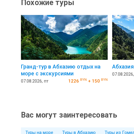
Похожие туры
Гранд-тур в Абхазию отдых на
Абхазия
море с экскурсиями
07.08.2026,
BYN
BYN
07.08.2026, пт
1226
+ 150
Вас могут заинтересовать
Туры на море
Туры в Абхазию
Туры из Гоме