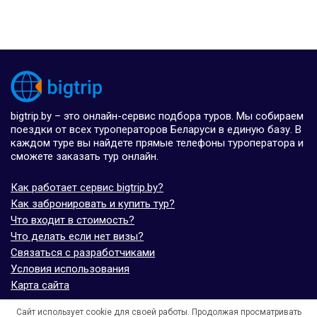
bigtrip.by – это онлайн-сервис подбора туров. Мы собираем
поездки от всех туроператоров Беларуси в единую базу. В
каждом туре вы найдете прямые телефоны туроператора и
сможете заказать тур онлайн.
Как работает сервис bigtrip.by?
Как забронировать и купить тур?
Что входит в стоимость?
Что делать если нет визы?
Связаться с разработчиками
Условия использования
Карта сайта
Сайт использует cookie для своей работы. Продолжая просматривать
© bigtrip.by,
elijoviaje.es
– 2014 - 2026