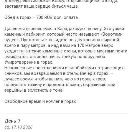
долину реки Аварское Койсу, открывающиеся отсюда,
заставят ваше сердце биться чаще.
Обед в горах – 700 RUB доп. оплата.
Далее мы перенесемся в Карадахскую теснину. Это узкий
каменный лабиринт, который часто называют «Воротами
чудес». Представьте: вы идете по дну каньона шириной
всего в пару метров, а над вами на 170 метров вверх
уходят гигантские каменные стены, которые местами почти
смыкаются, оставляя лишь тонкую полоску неба.
Умиротворение в горах.
Наполненные впечатлениями и гигабайтами потрясающих
снимков, мы возвращаемся в отель. Вечер в горах —
лучшее время, чтобы выпить чаю из горных трав,
послушать тишину и проводить закат, окрашивающий
вершины в золотистые тона.
Свободное время и ночлег в горах.
День 7
сб, 17.10.2026