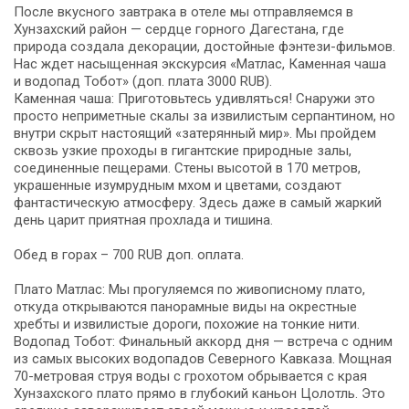
После вкусного завтрака в отеле мы отправляемся в
Хунзахский район — сердце горного Дагестана, где
природа создала декорации, достойные фэнтези-фильмов.
Нас ждет насыщенная экскурсия «Матлас, Каменная чаша
и водопад Тобот» (доп. плата 3000 RUB).
Каменная чаша: Приготовьтесь удивляться! Снаружи это
просто неприметные скалы за извилистым серпантином, но
внутри скрыт настоящий «затерянный мир». Мы пройдем
сквозь узкие проходы в гигантские природные залы,
соединенные пещерами. Стены высотой в 170 метров,
украшенные изумрудным мхом и цветами, создают
фантастическую атмосферу. Здесь даже в самый жаркий
день царит приятная прохлада и тишина.
Обед в горах – 700 RUB доп. оплата.
Плато Матлас: Мы прогуляемся по живописному плато,
откуда открываются панорамные виды на окрестные
хребты и извилистые дороги, похожие на тонкие нити.
Водопад Тобот: Финальный аккорд дня — встреча с одним
из самых высоких водопадов Северного Кавказа. Мощная
70-метровая струя воды с грохотом обрывается с края
Хунзахского плато прямо в глубокий каньон Цолотль. Это