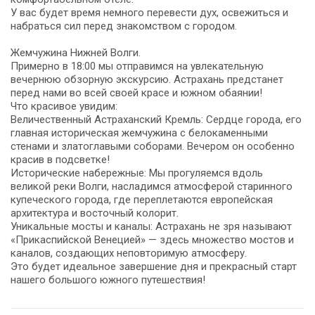
У вас будет время немного перевести дух, освежиться и
набраться сил перед знакомством с городом.
Жемчужина Нижней Волги.
Примерно в 18:00 мы отправимся на увлекательную
вечернюю обзорную экскурсию. Астрахань предстанет
перед нами во всей своей красе и южном обаянии!
Что красивое увидим:
Величественный Астраханский Кремль: Сердце города, его
главная историческая жемчужина с белокаменными
стенами и златоглавыми соборами. Вечером он особенно
красив в подсветке!
Исторические набережные: Мы прогуляемся вдоль
великой реки Волги, насладимся атмосферой старинного
купеческого города, где переплетаются европейская
архитектура и восточный колорит.
Уникальные мосты и каналы: Астрахань не зря называют
«Прикаспийской Венецией» — здесь множество мостов и
каналов, создающих неповторимую атмосферу.
Это будет идеальное завершение дня и прекрасный старт
нашего большого южного путешествия!