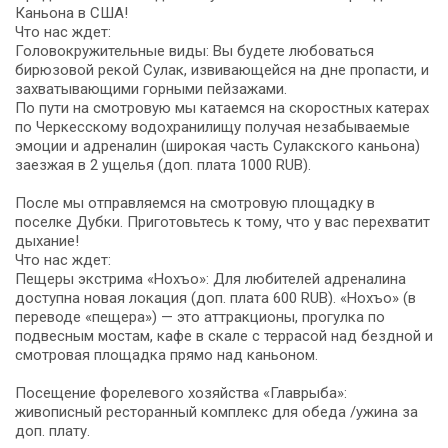
Каньона в США!
Что нас ждет:
Головокружительные виды: Вы будете любоваться
бирюзовой рекой Сулак, извивающейся на дне пропасти, и
захватывающими горными пейзажами.
По пути на смотровую мы катаемся на скоростных катерах
по Черкесскому водохранилищу получая незабываемые
эмоции и адреналин (широкая часть Сулакского каньона)
заезжая в 2 ущелья (доп. плата 1000 RUB).
После мы отправляемся на смотровую площадку в
поселке Дубки. Приготовьтесь к тому, что у вас перехватит
дыхание!
Что нас ждет:
Пещеры экстрима «Нохъо»: Для любителей адреналина
доступна новая локация (доп. плата 600 RUB). «Нохъо» (в
переводе «пещера») — это аттракционы, прогулка по
подвесным мостам, кафе в скале с террасой над бездной и
смотровая площадка прямо над каньоном.
Посещение форелевого хозяйства «Главрыба»:
живописный ресторанный комплекс для обеда /ужина за
доп. плату.