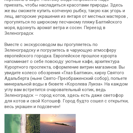
приехать, чтобы насладиться красотами природы. Здесь
же вы сможете купить копченую рыбку, такую как угорь и
лещ, авторские украшения из янтаря от местных мастеров ,
прогуляться по широкому песчаному пляжу Балтийского
моря, вдохнуть аромат ветра и сосен. Переезд в
Зеленоградск
Вместе с экскурсоводом вы прогуляетесь по
Зеленоградску и погрузитесь в чарующую атмосферу
европейского городка. Европейское прошлое курорта
напоминает о себе повсюду: уютные кафе, архитектура
Курортного проспекта, оформление витрин магазинов. Вы
увидите колесо обозрения «Глаз Балтики», кирху Святого
Адальберта (ныне Свято-Преображенский собор), попьете
минеральной воды в бювете «Королева Луиза». На каждом
углу вам встретится очаровательный котик, ведь
Зеленоградск — город котов, здесь есть даже светофор
для котов и свой Котошеф. Город будто сошел с открытки,
весь украшен и подсвечен!