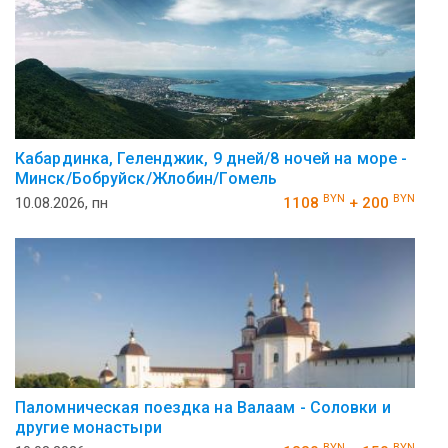
Кабардинка, Геленджик, 9 дней/8 ночей на море -
Минск/Бобруйск/Жлобин/Гомель
BYN
BYN
10.08.2026, пн
1108
+ 200
Паломническая поездка на Валаам - Соловки и
другие монастыри
BYN
BYN