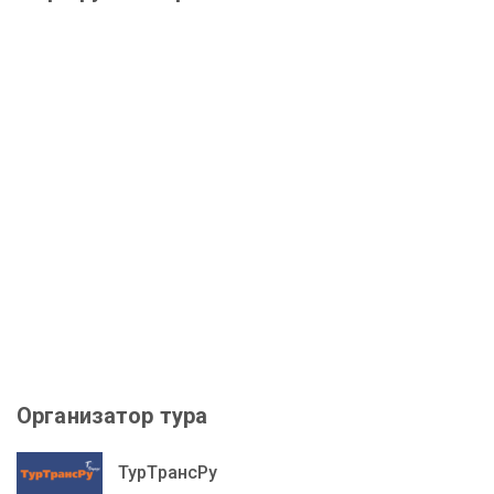
Организатор тура
ТурТрансРу