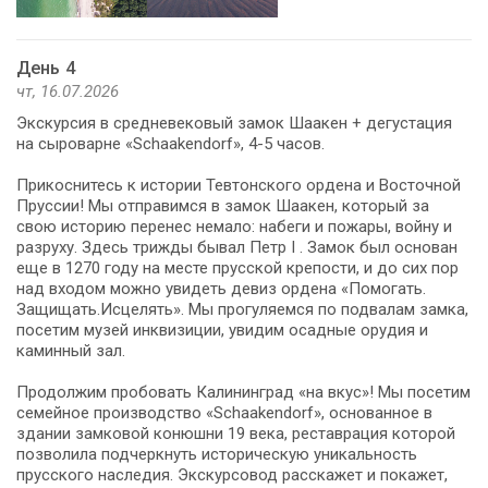
День 4
чт, 16.07.2026
Экскурсия в средневековый замок Шаакен + дегустация
на сыроварне «Schaakendorf», 4-5 часов.
Прикоснитесь к истории Тевтонского ордена и Восточной
Пруссии! Мы отправимся в замок Шаакен, который за
свою историю перенес немало: набеги и пожары, войну и
разруху. Здесь трижды бывал Петр I . Замок был основан
еще в 1270 году на месте прусской крепости, и до сих пор
над входом можно увидеть девиз ордена «Помогать.
Защищать.Исцелять». Мы прогуляемся по подвалам замка,
посетим музей инквизиции, увидим осадные орудия и
каминный зал.
Продолжим пробовать Калининград «на вкус»! Мы посетим
семейное производство «Schaakendorf», основанное в
здании замковой конюшни 19 века, реставрация которой
позволила подчеркнуть историческую уникальность
прусского наследия. Экскурсовод расскажет и покажет,