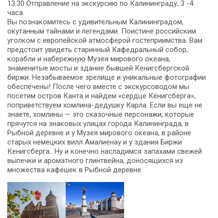
13:30 Отправление на экскурсию по Калининграду, 3 -4
часа.
Вы познакомитесь с удивительным Калининградом,
окутанным тайнами и легендами. Поистине российским
уголком с европейской атмосферой гостеприимства. Вам
предстоит увидеть старинный Кафедральный собор,
корабли и набережную Музея мирового океана,
знаменитые мосты и здание бывшей Кёнигсбергской
биржи. Незабываемое зрелище и уникальные фотографии
обеспечены! После чего вместе с экскурсоводом мы
посетим остров Канта и найдем «сердце Кёнигсберга»,
поприветствуем хомлина-дедушку Карла. Если вы еще не
знаете, хомлины — это сказочные персонажи, которые
прячутся на знаковых улицах города Калининграда, в
Рыбной деревне и у Музея мирового океана, в районе
старых немецких вилл Амалиенау и у здания Биржи
Кенигсберга.. Ну и конечно насладимся запахами свежей
выпечки и ароматного глинтвейна, доносящихся из
множества кафешек в Рыбной деревне.