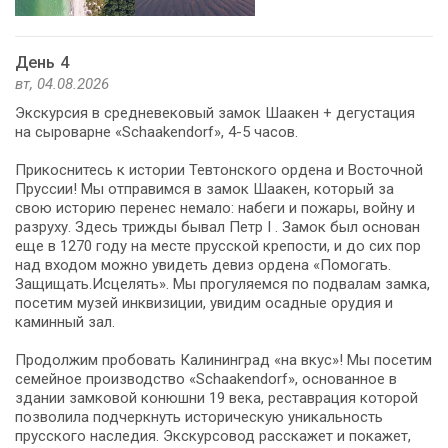
День 4
вт, 04.08.2026
Экскурсия в средневековый замок Шаакен + дегустация
на сыроварне «Schaakendorf», 4-5 часов.
Прикоснитесь к истории Тевтонского ордена и Восточной
Пруссии! Мы отправимся в замок Шаакен, который за
свою историю перенес немало: набеги и пожары, войну и
разруху. Здесь трижды бывал Петр I . Замок был основан
еще в 1270 году на месте прусской крепости, и до сих пор
над входом можно увидеть девиз ордена «Помогать.
Защищать.Исцелять». Мы прогуляемся по подвалам замка,
посетим музей инквизиции, увидим осадные орудия и
каминный зал.
Продолжим пробовать Калининград «на вкус»! Мы посетим
семейное производство «Schaakendorf», основанное в
здании замковой конюшни 19 века, реставрация которой
позволила подчеркнуть историческую уникальность
прусского наследия. Экскурсовод расскажет и покажет,