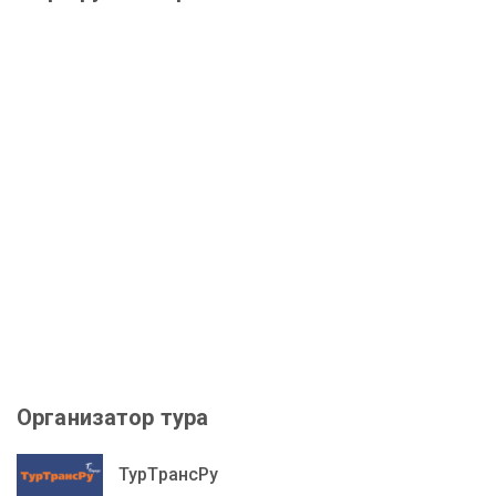
Организатор тура
ТурТрансРу