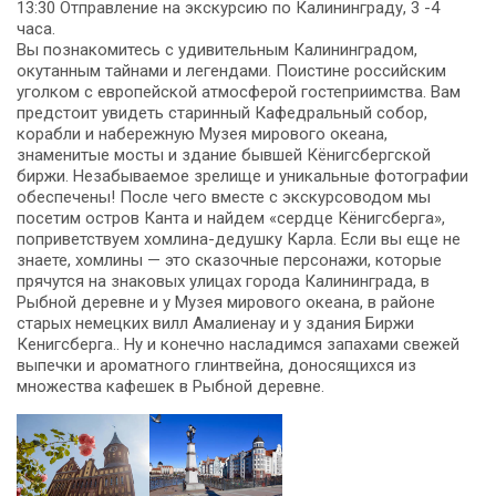
13:30 Отправление на экскурсию по Калининграду, 3 -4
часа.
Вы познакомитесь с удивительным Калининградом,
окутанным тайнами и легендами. Поистине российским
уголком с европейской атмосферой гостеприимства. Вам
предстоит увидеть старинный Кафедральный собор,
корабли и набережную Музея мирового океана,
знаменитые мосты и здание бывшей Кёнигсбергской
биржи. Незабываемое зрелище и уникальные фотографии
обеспечены! После чего вместе с экскурсоводом мы
посетим остров Канта и найдем «сердце Кёнигсберга»,
поприветствуем хомлина-дедушку Карла. Если вы еще не
знаете, хомлины — это сказочные персонажи, которые
прячутся на знаковых улицах города Калининграда, в
Рыбной деревне и у Музея мирового океана, в районе
старых немецких вилл Амалиенау и у здания Биржи
Кенигсберга.. Ну и конечно насладимся запахами свежей
выпечки и ароматного глинтвейна, доносящихся из
множества кафешек в Рыбной деревне.