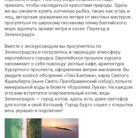
приехать, чтобы насладиться красотами природы. Здесь
же вы сможете купить копченую рыбку, такую как угорь и
лещ, авторские украшения из янтаря от местных мастеров ,
прогуляться по широкому песчаному пляжу Балтийского
моря, вдохнуть аромат ветра и сосен. Переезд в
Зеленоградск
Вместе с экскурсоводом вы прогуляетесь по
Зеленоградску и погрузитесь в чарующую атмосферу
европейского городка. Европейское прошлое курорта
напоминает о себе повсюду: уютные кафе, архитектура
Курортного проспекта, оформление витрин магазинов. Вы
увидите колесо обозрения «Глаз Балтики», кирху Святого
Адальберта (ныне Свято-Преображенский собор), попьете
минеральной воды в бювете «Королева Луиза». На каждом
углу вам встретится очаровательный котик, ведь
Зеленоградск — город котов, здесь есть даже светофор
для котов и свой Котошеф. Город будто сошел с открытки,
весь украшен и подсвечен!