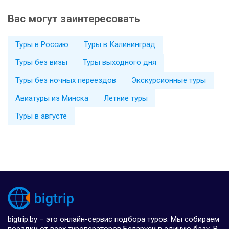
Вас могут заинтересовать
Туры в Россию
Туры в Калининград
Туры без визы
Туры выходного дня
Туры без ночных переездов
Экскурсионные туры
Авиатуры из Минска
Летние туры
Туры в августе
bigtrip.by – это онлайн-сервис подбора туров. Мы собираем
поездки от всех туроператоров Беларуси в единую базу. В