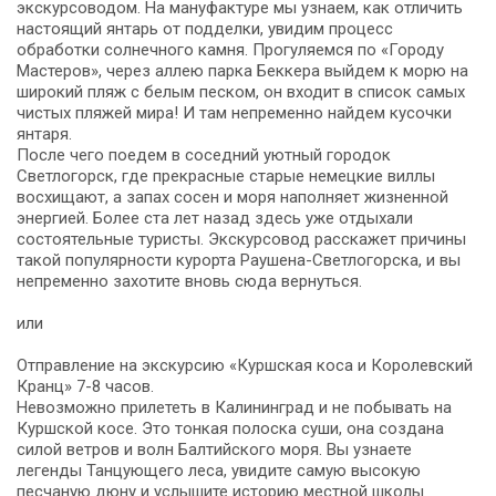
экскурсоводом. На мануфактуре мы узнаем, как отличить
настоящий янтарь от подделки, увидим процесс
обработки солнечного камня. Прогуляемся по «Городу
Мастеров», через аллею парка Беккера выйдем к морю на
широкий пляж с белым песком, он входит в список самых
чистых пляжей мира! И там непременно найдем кусочки
янтаря.
После чего поедем в соседний уютный городок
Светлогорск, где прекрасные старые немецкие виллы
восхищают, а запах сосен и моря наполняет жизненной
энергией. Более ста лет назад здесь уже отдыхали
состоятельные туристы. Экскурсовод расскажет причины
такой популярности курорта Раушена-Светлогорска, и вы
непременно захотите вновь сюда вернуться.
или
Отправление на экскурсию «Куршская коса и Королевский
Кранц» 7-8 часов.
Невозможно прилететь в Калининград и не побывать на
Куршской косе. Это тонкая полоска суши, она создана
силой ветров и волн Балтийского моря. Вы узнаете
легенды Танцующего леса, увидите самую высокую
песчаную дюну и услышите историю местной школы