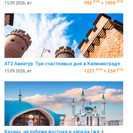
BYN
BYN
15.09.2026, вт
392
+ 1050
АT2 Авиатур: Три счастливых дня в Калининграде
BYN
BYN
15.09.2026, вт
1221
+ 250
Казань: на рубеже востока и запада (жд +