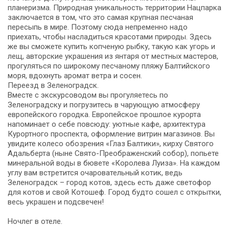
планеризма. Природная уникальность территории Нацпарка
заключается в том, что это самая крупная песчаная
пересыпь в мире. Поэтому сюда непременно надо
приехать, чтобы насладиться красотами природы. Здесь
же вы сможете купить копченую рыбку, такую как угорь и
лещ, авторские украшения из янтаря от местных мастеров,
прогуляться по широкому песчаному пляжу Балтийского
моря, вдохнуть аромат ветра и сосен.
Переезд в Зеленоградск.
Вместе с экскурсоводом вы прогуляетесь по
Зеленоградску и погрузитесь в чарующую атмосферу
европейского городка. Европейское прошлое курорта
напоминает о себе повсюду: уютные кафе, архитектура
Курортного проспекта, оформление витрин магазинов. Вы
увидите колесо обозрения «Глаз Балтики», кирху Святого
Адальберта (ныне Свято-Преображенский собор), попьете
минеральной воды в бювете «Королева Луиза». На каждом
углу вам встретится очаровательный котик, ведь
Зеленоградск – город котов, здесь есть даже светофор
для котов и свой Котошеф. Город будто сошел с открытки,
весь украшен и подсвечен!
Ночлег в отеле.