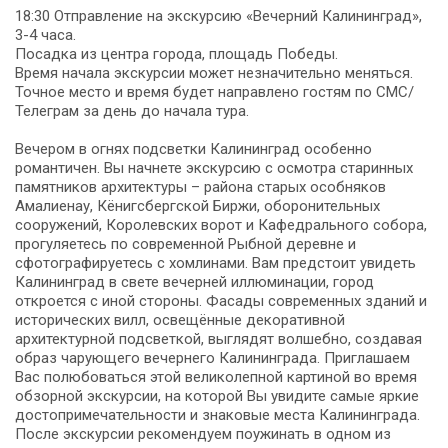
18:30 Отправление на экскурсию «Вечерний Калининград»,
3-4 часа.
Посадка из центра города, площадь Победы.
Время начала экскурсии может незначительно меняться.
Точное место и время будет направлено гостям по СМС/
Телеграм за день до начала тура.
Вечером в огнях подсветки Калининград особенно
романтичен. Вы начнете экскурсию с осмотра старинных
памятников архитектуры – района старых особняков
Амалиенау, Кёнигсбергской Биржи, оборонительных
сооружений, Королевских ворот и Кафедрального собора,
прогуляетесь по современной Рыбной деревне и
сфотографируетесь с хомлинами. Вам предстоит увидеть
Калининград в свете вечерней иллюминации, город
откроется с иной стороны. Фасады современных зданий и
исторических вилл, освещённые декоративной
архитектурной подсветкой, выглядят волшебно, создавая
образ чарующего вечернего Калининграда. Приглашаем
Вас полюбоваться этой великолепной картиной во время
обзорной экскурсии, на которой Вы увидите самые яркие
достопримечательности и знаковые места Калининграда.
После экскурсии рекомендуем поужинать в одном из