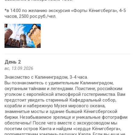
*в 14:00 по желанию экскурсия «Форты Кёнигсберга», 4-5
часов, 2500 рос.руб./чел.
День 2
вс, 13.09.2026
Знакомство с Калининградом, 3-4 часа.
Вы познакомитесь с удивительным Калининградом,
окутанным тайнами и легендами. Поистине, российским
уголком с европейской атмосферой гостеприимства. Вам
предстоит увидеть старинный Кафедральный собор,
корабли и набережную Музея мирового океана,
знаменитые мосты и здание бывшей Кёнигсбергской
биржи. Незабываемое зрелище и уникальные фотографии
обеспечены! После чего вместе с экскурсоводом мы
посетим остров Канта и найдем «сердце Кёнигсберга»,
поприветствуем хомлина-дедушку Карла. Если вы еще не