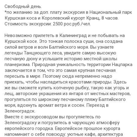
Свободный день.
*по желанию за доп. плату экскурсия в Национальный парк
Куршская коса и Королевский курорт Кранц, 8 часов.
Стоимость экскурсии: 2500 рос.руб./чел.
Невозможно прилететь в Калининград и не побывать на
Куршской косе. Это тонкая полоска суши, она создана
силой ветров и волн Балтийского моря. Вы узнаете
легенды Танцующего леса, увидите самую высокую
песчаную дюну и услышите историю местной школы
планеризма. Природная уникальность территории Нацпарка
заключается в том, что это самая крупная песчаная
пересыпь в мире. Поэтому сюда непременно надо
приехать, чтобы насладиться красотами природы. Здесь
же вы сможете купить копченую рыбку, такую как угорь и
лещ, авторские украшения из янтаря от местных мастеров,
прогуляться по широкому песчаному пляжу Балтийского
моря, вдохнуть аромат ветра и сосен. Переезд в
Зеленоградск.
Вместе с экскурсоводом вы прогуляетесь по
Зеленоградску и погрузитесь в чарующую атмосферу
европейского городка. Европейское прошлое курорта
напоминает о себе повсюду: уютные кафе, архитектура