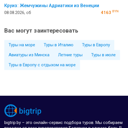
Круиз: Жемчужины Адриатики из Венеции
BYN
08.08.2026, сб
4163
Вас могут заинтересовать
Туры на море
Туры в Италию
Туры в Европу
Авиатуры из Минска
Летние туры
Туры в июле
Туры в Европу с отдыхом на море
bigtrip.by – это онлайн-сервис подбора туров. Мы собираем
поездки от всех туроператоров Беларуси в единую базу. В