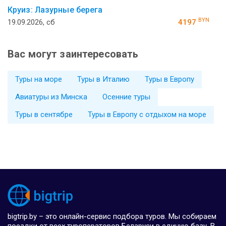
Круиз: Лазурные берега
BYN
19.09.2026, сб
4197
Вас могут заинтересовать
Туры на море
Туры в Италию
Туры в Европу
Авиатуры из Минска
Осенние туры
Туры в сентябре
Туры в Европу с отдыхом на море
bigtrip.by – это онлайн-сервис подбора туров. Мы собираем
поездки от всех туроператоров Беларуси в единую базу. В