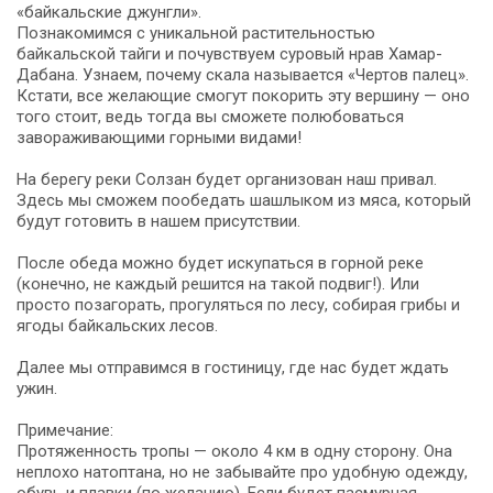
«байкальские джунгли».
Познакомимся с уникальной растительностью
байкальской тайги и почувствуем суровый нрав Хамар-
Дабана. Узнаем, почему скала называется «Чертов палец».
Кстати, все желающие смогут покорить эту вершину — оно
того стоит, ведь тогда вы сможете полюбоваться
завораживающими горными видами!
На берегу реки Солзан будет организован наш привал.
Здесь мы сможем пообедать шашлыком из мяса, который
будут готовить в нашем присутствии.
После обеда можно будет искупаться в горной реке
(конечно, не каждый решится на такой подвиг!). Или
просто позагорать, прогуляться по лесу, собирая грибы и
ягоды байкальских лесов.
Далее мы отправимся в гостиницу, где нас будет ждать
ужин.
Примечание:
Протяженность тропы — около 4 км в одну сторону. Она
неплохо натоптана, но не забывайте про удобную одежду,
обувь и плавки (по желанию). Если будет пасмурная