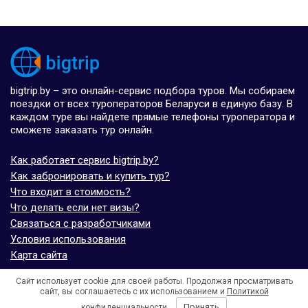
bigtrip.by – это онлайн-сервис подбора туров. Мы собираем
поездки от всех туроператоров Беларуси в единую базу. В
каждом туре вы найдете прямые телефоны туроператора и
сможете заказать тур онлайн.
Как работает сервис bigtrip.by?
Как забронировать и купить тур?
Что входит в стоимость?
Что делать если нет визы?
Связаться с разработчиками
Условия использования
Карта сайта
Сайт использует cookie для своей работы. Продолжая просматривать
© bigtrip.by,
elijoviaje.es
– 2014 - 2026
сайт, вы соглашаетесь с их использованием и
Политикой
- 5.0 на основе 7 отзывов
Принять
конфиденциальности