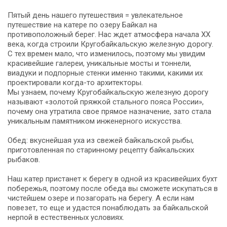
Пятый день нашего путешествия = увлекательное
путешествие на катере по озеру Байкал на
противоположный берег. Нас ждет атмосфера начала XX
века, когда строили Кругобайкальскую железную дорогу.
С тех времен мало, что изменилось, поэтому мы увидим
красивейшие галереи, уникальные мосты и тоннели,
виадуки и подпорные стенки именно такими, какими их
проектировали когда-то архитекторы.
Мы узнаем, почему Кругобайкальскую железную дорогу
называют «золотой пряжкой стального пояса России»,
почему она утратила свое прямое назначение, зато стала
уникальным памятником инженерного искусства.
Обед: вкуснейшая уха из свежей байкальской рыбы,
приготовленная по старинному рецепту байкальских
рыбаков.
Наш катер пристанет к берегу в одной из красивейших бухт
побережья, поэтому после обеда вы сможете искупаться в
чистейшем озере и позагорать на берегу. А если нам
повезет, то еще и удастся понаблюдать за байкальской
нерпой в естественных условиях.