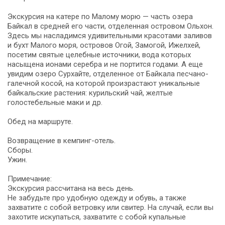
Экскурсия на катере по Малому морю — часть озера
Байкал в средней его части, отделенная островом Ольхон.
Здесь мы насладимся удивительными красотами заливов
и бухт Малого моря, островов Огой, Замогой, Ижелхей,
посетим святые целебные источники, вода которых
насыщена ионами серебра и не портится годами. А еще
увидим озеро Сурхайте, отделенное от Байкала песчано-
галечной косой, на которой произрастают уникальные
байкальские растения: курильский чай, желтые
голостебельные маки и др.
Обед на маршруте.
Возвращение в кемпинг-отель.
Сборы.
Ужин.
Примечание:
Экскурсия рассчитана на весь день.
Не забудьте про удобную одежду и обувь, а также
захватите с собой ветровку или свитер. На случай, если вы
захотите искупаться, захватите с собой купальные