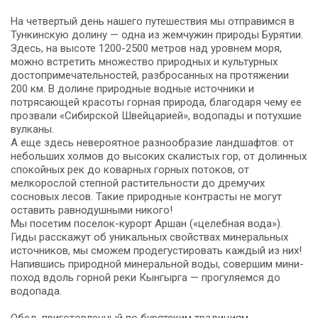
На четвертый день нашего путешествия мы отправимся в
Тункинскую долину — одна из жемчужин природы Бурятии.
Здесь, на высоте 1200-2500 метров над уровнем моря,
можно встретить множество природных и культурных
достопримечательностей, разбросанных на протяжении
200 км. В долине природные водные источники и
потрясающей красоты горная природа, благодаря чему ее
прозвали «Сибирской Швейцарией», водопады и потухшие
вулканы.
А еще здесь невероятное разнообразие ландшафтов: от
небольших холмов до высоких скалистых гор, от долинных
спокойных рек до коварных горных потоков, от
мелкорослой степной растительности до дремучих
сосновых лесов. Такие природные контрасты не могут
оставить равнодушными никого!
Мы посетим поселок-курорт Аршан («целебная вода»).
Гиды расскажут об уникальных свойствах минеральных
источников, мы сможем продегустировать каждый из них!
Напившись природной минеральной воды, совершим мини-
поход вдоль горной реки Кынгырга — прогуляемся до
водопада.
Обед, приготовленный по бурятским традициям.