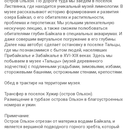
остров Ольхон. По дороге туда мы заедем в поселок
Листвянка, где находится уникальный музей лимнологии. В
музее рассказывают историю формирования и развития
озера Байкал, о его обитателях и растительности,
проблемах и перспетиках. Мы услышим увлекательную
нескучную лекцию, а также сможем полюбоваться
обитателями глубин Байкала в специальных аквариумах. И
даже совершим виртуальное погружение в его глубины.
Далее наш автобус сделает остановку в поселке Тальцы,
где мы познакомимся с бытом людей, населявших
Прибайкалье и Забайкалье в XVI-XIX веках. Здесь мы
побываем в музее «Тальцы» (музей деревянного
зодчества) с подлинными усадьбами, зимовьями, избами,
сторожевыми башнями, острожными стенами, крепостями.
Обед в трактире на территории музея.
Трансфер в поселок Хужир (остров Ольхон).
Размещение в турбазе острова Ольхон в благоустроенных
номерах и ужин.
Примечание:
Остров Ольхон отрезан от материка водами Байкала, и
является вершиной подводного горного хребта, который