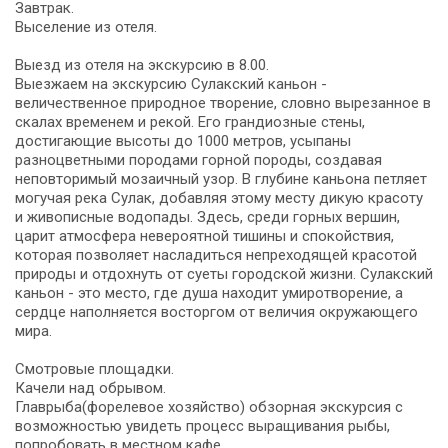
Завтрак.
Выселение из отеля.
Выезд из отеля на экскурсию в 8.00.
Выезжаем на экскурсию Сулакский каньон -
величественное природное творение, словно вырезанное в
скалах временем и рекой. Его грандиозные стены,
достигающие высоты до 1000 метров, усыпаны
разноцветными породами горной породы, создавая
неповторимый мозаичный узор. В глубине каньона петляет
могучая река Сулак, добавляя этому месту дикую красоту
и живописные водопады. Здесь, среди горных вершин,
царит атмосфера невероятной тишины и спокойствия,
которая позволяет насладиться непреходящей красотой
природы и отдохнуть от суеты городской жизни. Сулакский
каньон - это место, где душа находит умиротворение, а
сердце наполняется восторгом от величия окружающего
мира.
Смотровые площадки.
Качели над обрывом.
Главрыба(форелевое хозяйство) обзорная экскурсия с
возможностью увидеть процесс выращивания рыбы,
попробовать в местном кафе.