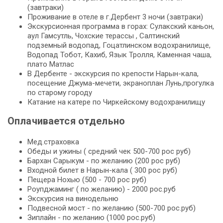
(завтраки)
Проживание в отеле в г.Дербент 3 ночи (завтраки)
Экскурсионная программа в горах: Сулакский каньон,
аул Гамсутль, Чохские терассы , Салтинский
подземный водопад, Гоцатлинском водохранилище,
Водопад Тобот, Кахиб, Язык Тролля, Каменная чаша,
плато Матлас
В Дербенте - экскурсия по крепости Нарын-кала,
посещение Джума-мечети, экраноплан Лунь,прогулка
по старому городу
Катание на катере по Чиркейскому водохранилищу
Оплачивается отдельно
Мед.страховка
Обеды и ужины ( средний чек 500-700 рос руб)
Бархан Сарыкум - по желанию (200 рос руб)
Входной билет в Нарын-кала ( 300 рос руб)
Пещера Нохью (500 - 700 рос руб)
Роупджаминг ( по желанию) - 2000 рос.руб
Экскурсия на винодельню
Подвесной мост - по желанию (500-700 рос.руб)
Зиплайн - по желанию (1000 рос.руб)