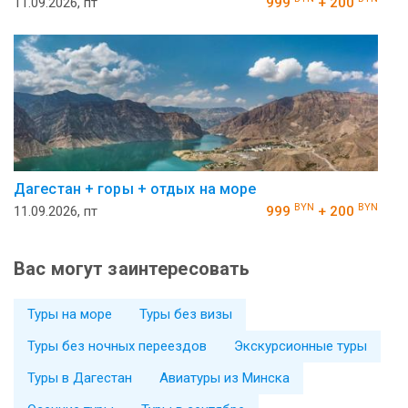
11.09.2026, пт
999
+ 200
Дагестан + горы + отдых на море
BYN
BYN
11.09.2026, пт
999
+ 200
Вас могут заинтересовать
Туры на море
Туры без визы
Туры без ночных переездов
Экскурсионные туры
Туры в Дагестан
Авиатуры из Минска