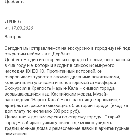
Дербенте.
День 6
чт, 17.09.2026
Завтрак.
Сегодня мы отправляемся на экскурсию в город-музей под
открытым небом - в г. Дербент.
Дербент – один из старейших городов России, основанный
в 438 году н.э. который входит в список Всемирного
наследия ЮНЕСКО. Пропитанный историей, он
очаровывает туристов своими древними памятниками,
колоритными улочками и неповторимой атмосферой.
Экскурсия в Крепость Нарын-Кала – символ города,
возвышающийся над Каспийским морем, Музей-
заповедник "Нарын-Кала" – это настоящее хранилище
артефактов, рассказывающих об истории города. (вход за
доп плату по желанию 300 рос руб).
Далее нас ждет экскурсия по старому городу . Старый
город – лабиринт узких улочек, где можно увидеть
традиционные дома и ремесленные лавки и архитектурные
памятники :