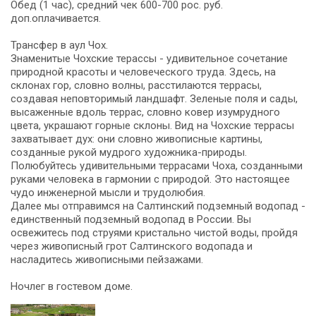
Обед (1 час), средний чек 600-700 рос. руб.
доп.оплачивается.
Трансфер в аул Чох.
Знаменитые Чохские терассы - удивительное сочетание
природной красоты и человеческого труда. Здесь, на
склонах гор, словно волны, расстилаются террасы,
создавая неповторимый ландшафт. Зеленые поля и сады,
высаженные вдоль террас, словно ковер изумрудного
цвета, украшают горные склоны. Вид на Чохские террасы
захватывает дух: они словно живописные картины,
созданные рукой мудрого художника-природы.
Полюбуйтесь удивительными террасами Чоха, созданными
руками человека в гармонии с природой. Это настоящее
чудо инженерной мысли и трудолюбия.
Далее мы отправимся на Салтинский подземный водопад -
единственный подземный водопад в России. Вы
освежитесь под струями кристально чистой воды, пройдя
через живописный грот Салтинского водопада и
насладитесь живописными пейзажами.
Ночлег в гостевом доме.