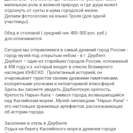
маленькую роль в великой природе, и где душа может
отдохнуть от суеты и шума городской жизни.
Делаем фотосессию на языке Троля (для одной
участницы).
Обед в столовой ( средний чек 400-500 рос. руб.)
доп.оплачивается.
Сегодня мы отправляемся в самый древний город России -
город-музей под открытым небом - в г. Дербент.
Дербент – один из старейших городов России, основанный
в 438 году н.э. который входит в список Всемирного
наследия ЮНЕСКО . Пропитанный историей, он
очаровывает туристов своими древними памятниками,
колоритными улочками и неповторимой атмосферой.
Здесь вы сможете увидеть Дербентскую крепость,
Крепость Нарын-Кала – символ города, возвышающийся
над Каспийским морем , Музей-заповедник "Нарын-Кала" –
это настоящее хранилище артефактов, рассказывающих
об истории города.
Заселение в отель в Дербенте
Отдых на берегу Каспийского моря в древнем городе