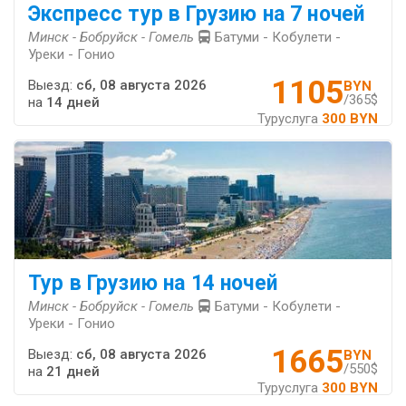
Экспресс тур в Грузию на 7 ночей
Минск - Бобруйск - Гомель
Батуми - Кобулети -
Уреки - Гонио
1105
Выезд:
сб, 08 августа 2026
BYN
/365$
на
14 дней
Туруслуга
300 BYN
Тур в Грузию на 14 ночей
Минск - Бобруйск - Гомель
Батуми - Кобулети -
Уреки - Гонио
1665
Выезд:
сб, 08 августа 2026
BYN
/550$
на
21 дней
Туруслуга
300 BYN