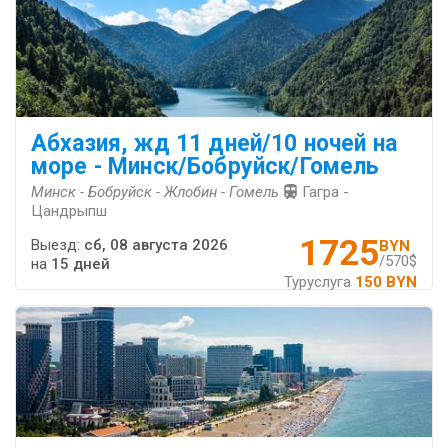
Абхазия, жд 11 дней/10 ночей на
море - Минск/Бобруйск/Гомель
Минск - Бобруйск - Жлобин - Гомель
Гагра -
Цандрыпш
1725
Выезд:
сб, 08 августа 2026
BYN
/570$
на
15 дней
Туруслуга
150 BYN