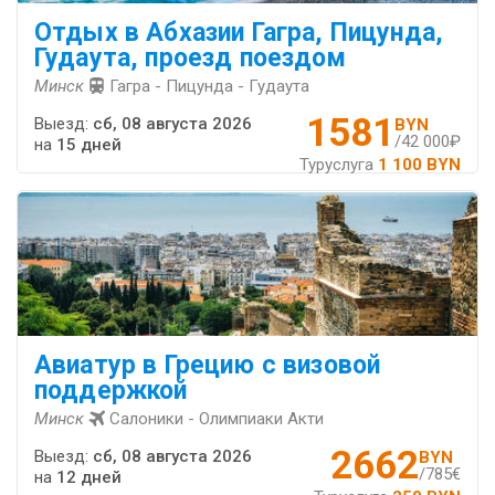
Отдых в Абхазии Гагра, Пицунда,
Гудаута, проезд поездом
Минск
Гагра - Пицунда - Гудаута
1581
Выезд:
сб, 08 августа 2026
BYN
/42 000₽
на
15 дней
Туруслуга
1 100 BYN
Авиатур в Грецию с визовой
поддержкой
Минск
Салоники - Олимпиаки Акти
2662
Выезд:
сб, 08 августа 2026
BYN
/785€
на
12 дней