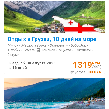
Отдых в Грузии, 10 дней на море
Минск - Марьина Горка - Осиповичи - Бобруйск -
Жлобин - Гомель
Тбилиси - Мцхета - Кобулети -
Батуми
1319
Выезд:
сб, 08 августа 2026
BYN
/440$
на
16 дней
Туруслуга
300 BYN