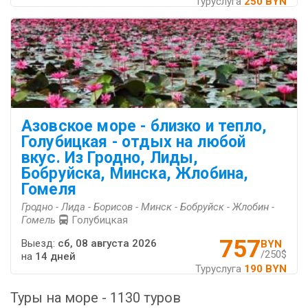
Туруслуга
250 BYN
Азовское море - близко и тепло,
Голубицкая - отдых на любой
вкус. Из Гродно, Лиды,
Бобруйска, Минска, Жлобина,
Гомеля
Гродно - Лида - Борисов - Минск - Бобруйск - Жлобин -
Гомель
Голубицкая
757
Выезд:
сб, 08 августа 2026
BYN
/250$
на
14 дней
Туруслуга
190 BYN
Туры на море - 1130 туров