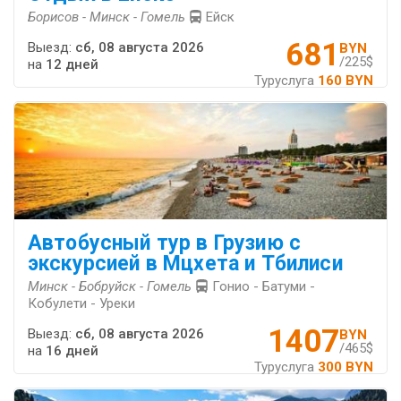
Борисов - Минск - Гомель
Ейск
681
Выезд:
сб, 08 августа 2026
BYN
/225$
на
12 дней
Туруслуга
160 BYN
Автобусный тур в Грузию с
экскурсией в Мцхета и Тбилиси
Минск - Бобруйск - Гомель
Гонио - Батуми -
Кобулети - Уреки
1407
Выезд:
сб, 08 августа 2026
BYN
/465$
на
16 дней
Туруслуга
300 BYN