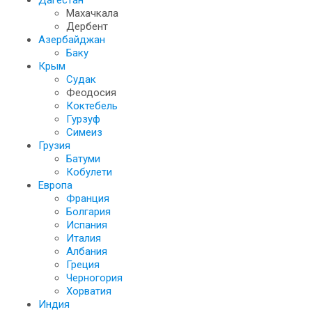
Дагестан
Махачкала
Дербент
Азербайджан
Баку
Крым
Судак
Феодосия
Коктебель
Гурзуф
Симеиз
Грузия
Батуми
Кобулети
Европа
Франция
Болгария
Испания
Италия
Албания
Греция
Черногория
Хорватия
Индия