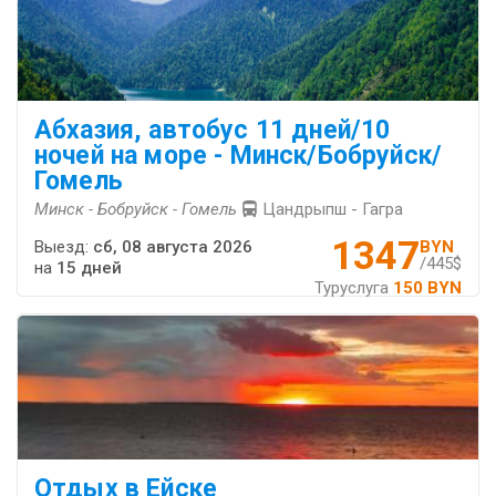
Абхазия, автобус 11 дней/10
ночей на море - Минск/Бобруйск/
Гомель
Минск - Бобруйск - Гомель
Цандрыпш - Гагра
1347
Выезд:
сб, 08 августа 2026
BYN
/445$
на
15 дней
Туруслуга
150 BYN
Отдых в Ейске