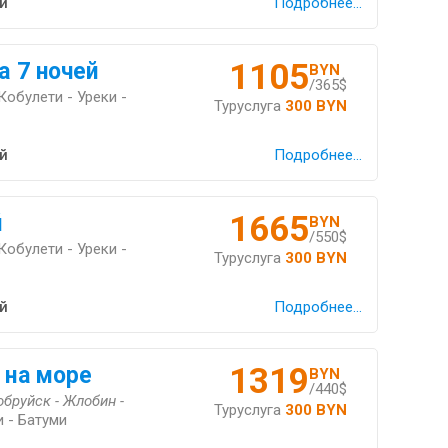
й
Подробнее...
1105
а 7 ночей
BYN
/365$
Кобулети - Уреки -
Туруслуга
300 BYN
й
Подробнее...
1665
й
BYN
/550$
Кобулети - Уреки -
Туруслуга
300 BYN
й
Подробнее...
1319
 на море
BYN
/440$
обруйск - Жлобин -
Туруслуга
300 BYN
 - Батуми