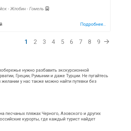
уйск - Жлобин - Гомель
й
Подробнее...
1
2
3
4
5
6
7
8
9
 побережье нужно разбавить экскурсионной
ватии, Греции, Румынии и даже Турции. Не пугайтесь
 желании у нас также можно найти путевки без
на песчаных пляжах Черного, Азовского и других
российские курорты, где каждый турист найдет