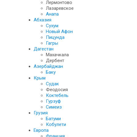
Лермонтово
Лазаревское
Анапа
Абхазия
Сухум
Новый Афон
Пицунда
Гагры
Дагестан
Махачкала
Дербент
Азербайджан
Баку
Крым
Судак
Феодосия
Коктебель
Гурзуф
Симеиз
Грузия
Батуми
Кобулети
Европа
Франция