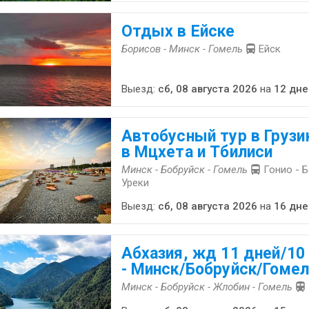
Отдых в Ейске
Борисов - Минск - Гомель
Ейск
Выезд:
сб, 08 августа 2026
на
12 дне
Автобусный тур в Грузи
в Мцхета и Тбилиси
Минск - Бобруйск - Гомель
Гонио - Б
Уреки
Выезд:
сб, 08 августа 2026
на
16 дне
Абхазия, жд 11 дней/10
- Минск/Бобруйск/Гоме
Минск - Бобруйск - Жлобин - Гомель