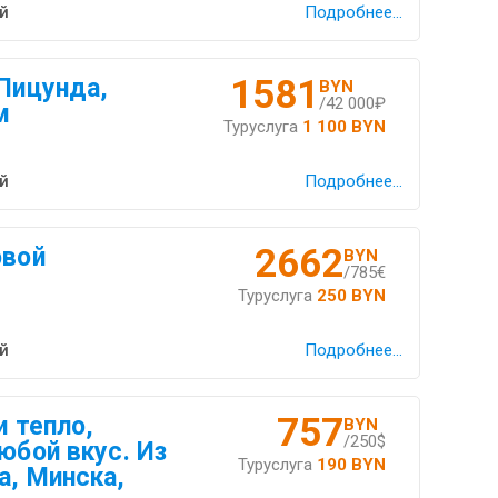
й
Подробнее...
1581
 Пицунда,
BYN
/42 000₽
м
Туруслуга
1 100 BYN
й
Подробнее...
2662
овой
BYN
/785€
Туруслуга
250 BYN
й
Подробнее...
757
и тепло,
BYN
/250$
юбой вкус. Из
Туруслуга
190 BYN
а, Минска,