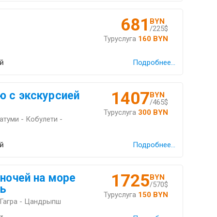
681
BYN
/225$
Туруслуга
160 BYN
й
Подробнее...
1407
ю с экскурсией
BYN
/465$
Туруслуга
300 BYN
атуми - Кобулети -
й
Подробнее...
1725
 ночей на море
BYN
/570$
ль
Туруслуга
150 BYN
Гагра - Цандрыпш