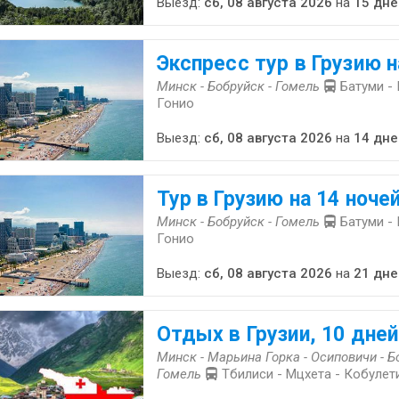
Выезд:
сб, 08 августа 2026
на
15 дне
Экспресс тур в Грузию н
Минск - Бобруйск - Гомель
Батуми - 
Гонио
Выезд:
сб, 08 августа 2026
на
14 дне
Тур в Грузию на 14 ноче
Минск - Бобруйск - Гомель
Батуми - 
Гонио
Выезд:
сб, 08 августа 2026
на
21 дне
Отдых в Грузии, 10 дней
Минск - Марьина Горка - Осиповичи - Б
Гомель
Тбилиси - Мцхета - Кобулети