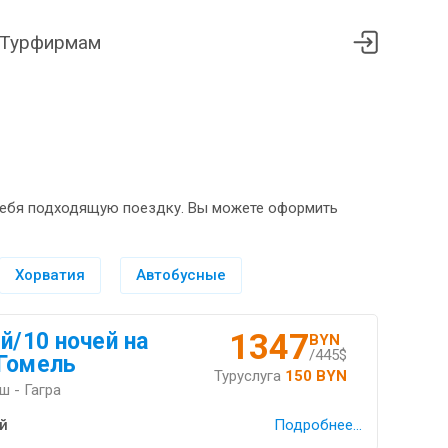
Турфирмам
я себя подходящую поездку. Вы можете оформить
Хорватия
Автобусные
1347
й/10 ночей на
BYN
/445$
/Гомель
Туруслуга
150 BYN
 - Гагра
й
Подробнее...