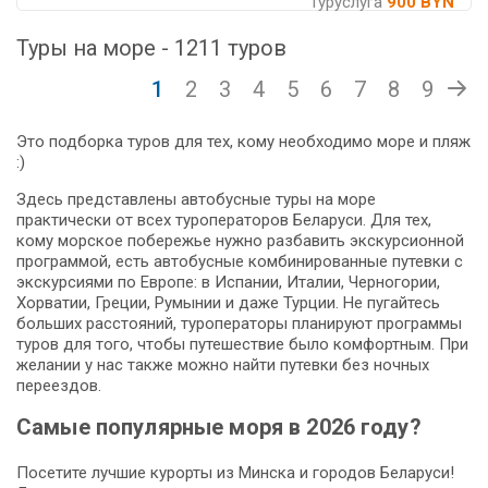
Туруслуга
900 BYN
Туры на море - 1211 туров
1
2
3
4
5
6
7
8
9
Это подборка туров для тех, кому необходимо море и пляж
:)
Здесь представлены автобусные туры на море
практически от всех туроператоров Беларуси. Для тех,
кому морское побережье нужно разбавить экскурсионной
программой, есть автобусные комбинированные путевки с
экскурсиями по Европе: в Испании, Италии, Черногории,
Хорватии, Греции, Румынии и даже Турции. Не пугайтесь
больших расстояний, туроператоры планируют программы
туров для того, чтобы путешествие было комфортным. При
желании у нас также можно найти путевки без ночных
переездов.
Самые популярные моря в 2026 году?
Посетите лучшие курорты из Минска и городов Беларуси!