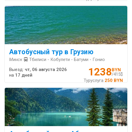
Автобусный тур в Грузию
Минск
Тбилиси - Кобулети - Батуми - Гонио
1238
Выезд:
чт, 06 августа 2026
BYN
/415$
на
17 дней
Туруслуга
250 BYN