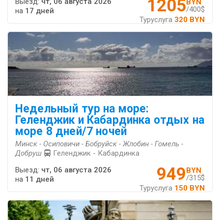
1205
Выезд:
чт, 06 августа 2026
BYN
/400$
на
17 дней
Туруслуга
320 BYN
Недельный тур на море:
Геленджик и Кабардинка отдых на
море 8 дней/7 ночей
Минск - Осиповичи - Бобруйск - Жлобин - Гомель -
Добруш
Геленджик - Кабардинка
949
Выезд:
чт, 06 августа 2026
BYN
/315$
на
11 дней
Туруслуга
150 BYN