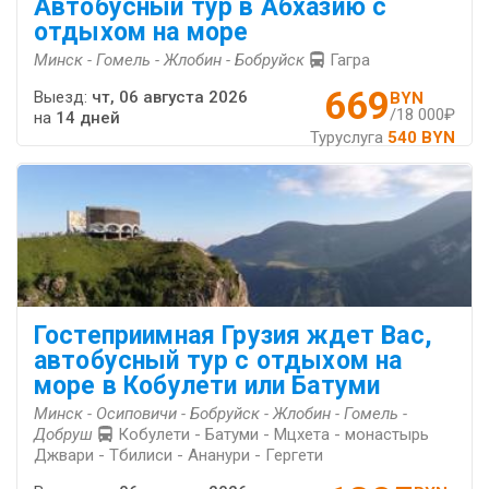
Автобусный тур в Абхазию с
отдыхом на море
Минск - Гомель - Жлобин - Бобруйск
Гагра
669
Выезд:
чт, 06 августа 2026
BYN
/18 000₽
на
14 дней
Туруслуга
540 BYN
Гостеприимная Грузия ждет Вас,
автобусный тур с отдыхом на
море в Кобулети или Батуми
Минск - Осиповичи - Бобруйск - Жлобин - Гомель -
Добруш
Кобулети - Батуми - Мцхета - монастырь
Джвари - Тбилиси - Ананури - Гергети