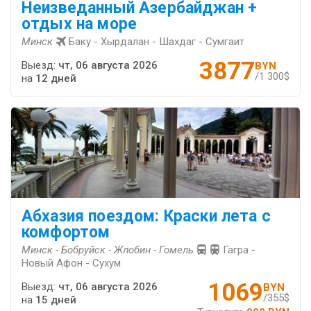
Неизведанный Азербайджан +
отдых на море
Минск
Баку - Хырдалан - Шахдаг - Сумгаит
3877
Выезд:
чт, 06 августа 2026
BYN
/1 300$
на
12 дней
Абхазия поездом: Краски лета с
комфортом
Минск - Бобруйск - Жлобин - Гомель
Гагра -
Новый Афон - Сухум
1069
Выезд:
чт, 06 августа 2026
BYN
/355$
на
15 дней