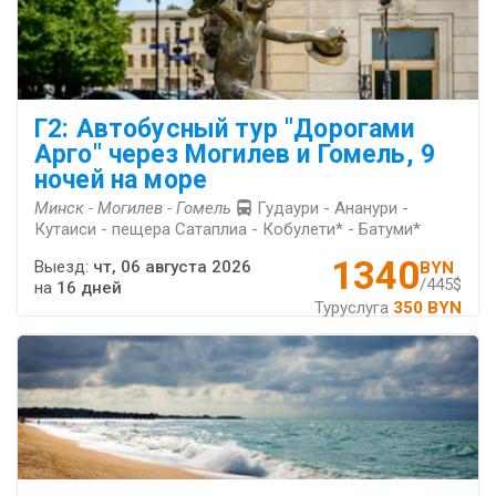
Г2: Автобусный тур "Дорогами
Арго" через Могилев и Гомель, 9
ночей на море
Минск - Могилев - Гомель
Гудаури - Ананури -
Кутаиси - пещера Сатаплиа - Кобулети* - Батуми*
1340
Выезд:
чт, 06 августа 2026
BYN
/445$
на
16 дней
Туруслуга
350 BYN