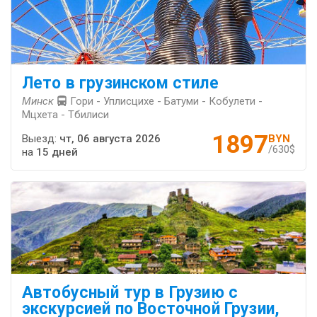
Лето в грузинском стиле
Минск
Гори - Уплисцихе - Батуми - Кобулети -
Мцхета - Тбилиси
1897
Выезд:
чт, 06 августа 2026
BYN
/630$
на
15 дней
Автобусный тур в Грузию с
экскурсией по Восточной Грузии,