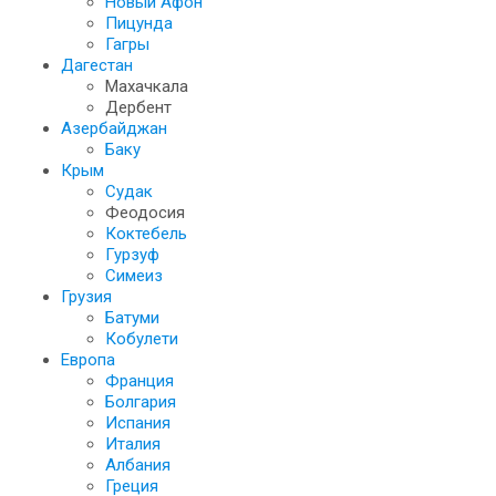
Новый Афон
Пицунда
Гагры
Дагестан
Махачкала
Дербент
Азербайджан
Баку
Крым
Судак
Феодосия
Коктебель
Гурзуф
Симеиз
Грузия
Батуми
Кобулети
Европа
Франция
Болгария
Испания
Италия
Албания
Греция