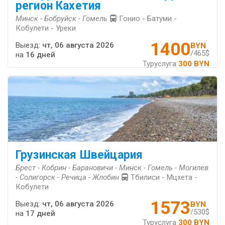
регион Кахетия
Минск - Бобруйск - Гомель
Гонио - Батуми -
Кобулети - Уреки
1400
Выезд:
чт, 06 августа 2026
BYN
/465$
на
16 дней
Туруслуга
300 BYN
Грузинская Швейцария
Брест - Кобрин - Барановичи - Минск - Гомель - Могилев
- Солигорск - Речица - Жлобин
Тбилиси - Мцхета -
Кобулети
1573
Выезд:
чт, 06 августа 2026
BYN
/530$
на
17 дней
Туруслуга
300 BYN