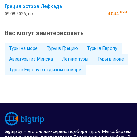
Греция остров Лефкада
BYN
09.08.2026, вс
4044
Вас могут заинтересовать
Туры на море
Туры в Грецию
Туры в Европу
Авиатуры из Минска
Летние туры
Туры в июне
Туры в Европу с отдыхом на море
bigtrip.by – это онлайн-сервис подбора туров. Мы собираем