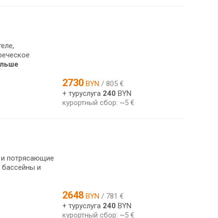
еле,
реческое
ольше
2730
BYN
/ 805 €
+ туруслуга
240
BYN
курортный сбор: ~5 €
 и потрясающие
е бассейны и
2648
BYN
/ 781 €
+ туруслуга
240
BYN
курортный сбор: ~5 €