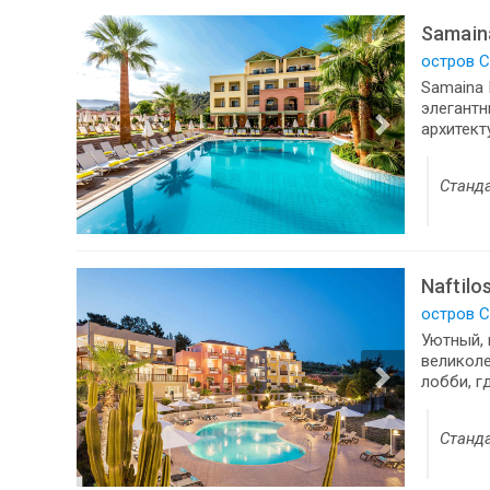
Samain
остров С
Samaina 
элегантн
архитект
Станд
Naftilo
остров С
Уютный, 
великоле
лобби, г
Станда