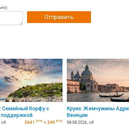
ьно)
Отправить
: Семейный Корфу с
Круиз: Жемчужины Адри
 поддержкой
Венеции
BYN
BYN
, сб
2641
+ 240
08.08.2026, сб