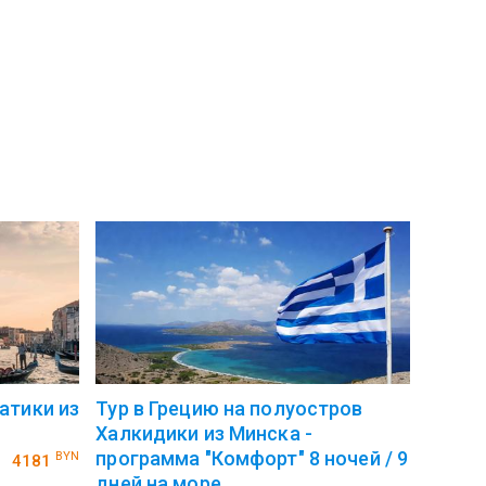
атики из
Тур в Грецию на полуостров
Халкидики из Минска -
программа "Комфорт" 8 ночей / 9
BYN
4181
дней на море