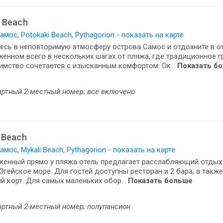
e Beach
амос, Potokaki Beach, Pythagorion - показать на карте
есь в неповторимую атмосферу острова Самос и отдохните в от
енном всего в нескольких шагах от пляжа, где традиционное г
имство сочетается с изысканным комфортом. Ок...
Показать б
артный 2-местный номер; все включено
 Beach
амос, Mykali Beach, Pythagorion - показать на карте
женный прямо у пляжа отель предлагает расслабляющий отдых
Эгейское море. Для гостей доступны ресторан и 2 бара, а такж
й корт. Для самых маленьких обор...
Показать больше
артный 2-местный номер; полупансион