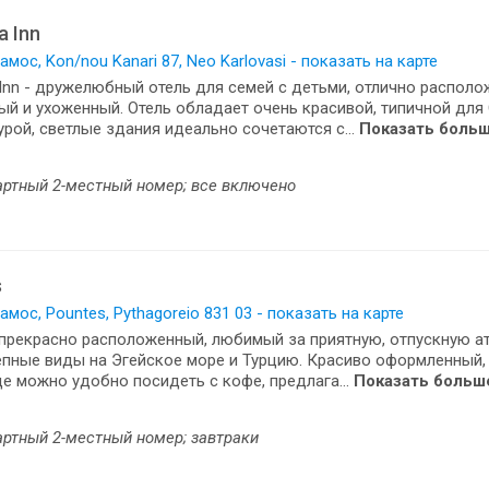
a Inn
амос, Kon/nou Kanari 87, Neo Karlovasi - показать на карте
Inn - дружелюбный отель для семей с детьми, отлично располо
ый и ухоженный. Отель обладает очень красивой, типичной для
урой, светлые здания идеально сочетаются с...
Показать боль
артный 2-местный номер; все включено
s
амос, Pountes, Pythagoreio 831 03 - показать на карте
прекрасно расположенный, любимый за приятную, отпускную а
пные виды на Эгейское море и Турцию. Красиво оформленный,
де можно удобно посидеть с кофе, предлага...
Показать больш
ртный 2-местный номер; завтраки