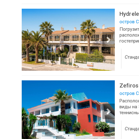
Hydrel
остров С
Погрузит
располож
гостепри
Станд
Zefiros
остров С
Располо
виды на 
теннисны
Станд