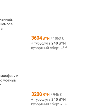
женный,
 Самоса
ше
3604
BYN
/ 1063 €
+ туруслуга
240
BYN
курортный сбор: ~5 €
тмосферу и
 с уютным
е
3208
BYN
/ 946 €
+ туруслуга
240
BYN
курортный сбор: ~5 €