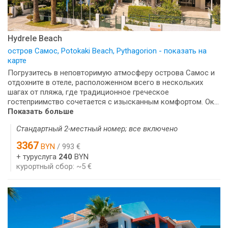
Hydrele Beach
остров Самос, Potokaki Beach, Pythagorion - показать на
карте
Погрузитесь в неповторимую атмосферу острова Самос и
отдохните в отеле, расположенном всего в нескольких
шагах от пляжа, где традиционное греческое
гостеприимство сочетается с изысканным комфортом. Ок...
Показать больше
Стандартный 2-местный номер; все включено
3367
BYN
/ 993 €
+ туруслуга
240
BYN
курортный сбор: ~5 €