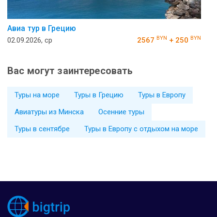
Авиа тур в Грецию
BYN
BYN
02.09.2026, ср
2567
+ 250
Вас могут заинтересовать
Туры на море
Туры в Грецию
Туры в Европу
Авиатуры из Минска
Осенние туры
Туры в сентябре
Туры в Европу с отдыхом на море